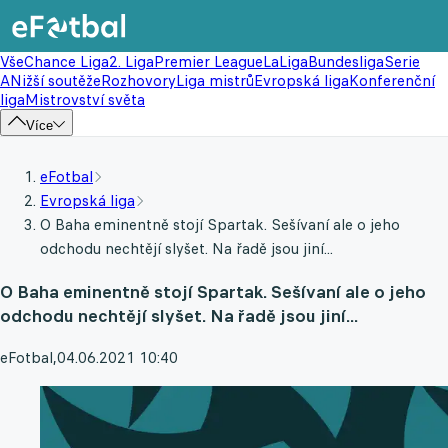
Vše
Chance Liga
2. Liga
Premier League
LaLiga
Bundesliga
Serie
A
Nižší soutěže
Rozhovory
Liga mistrů
Evropská liga
Konferenční
liga
Mistrovství světa
Více
eFotbal
Evropská liga
O Baha eminentně stojí Spartak. Sešívaní ale o jeho
odchodu nechtějí slyšet. Na řadě jsou jiní...
O Baha eminentně stojí Spartak. Sešívaní ale o jeho
odchodu nechtějí slyšet. Na řadě jsou jiní...
eFotbal
,
04.06.2021 10:40