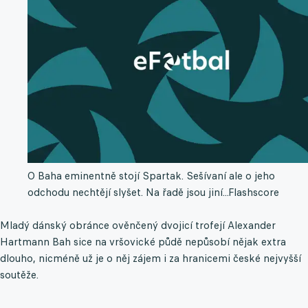
O Baha eminentně stojí Spartak. Sešívaní ale o jeho
odchodu nechtějí slyšet. Na řadě jsou jiní...
Flashscore
Mladý dánský obránce ověnčený dvojicí trofejí Alexander
Hartmann Bah sice na vršovické půdě nepůsobí nějak extra
dlouho, nicméně už je o něj zájem i za hranicemi české nejvyšší
soutěže.