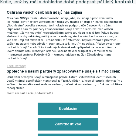
Krále, jenž by měl v dohledné době podepsat pětiletý kontrakt
s West Hamem United.
Ochrana vašich osobních údajů nás zajímá
My a naši
999
partneři ukládáme osobní údaje, jako jsou údaje o prohlížení nebo
Ve Spartaku končí po necelých dvou letech německý trenér
jedinečné identifikátory, ve vašem zařízení a využíváme přístup k nim. Volbou možnosti
„Souhlasím“ povolíte sledovací technologie na podporu účelů uvedených v části
Domenico Tedesco, jehož střídá ho Portugalec Rui Vitória, jenž
„Společně s našimi partnery zpracováváme údaje s tímto cílem“, zatímco volbou
možnosti „Zamítnout vše“ nebo odvoláním svého souhlasu je zakážete. Pokud budou
v minulosti pracoval v Benfice Lisabon či Al Nassru.
sledovací prvky zakázány, určitý obsah a reklamy, které se vám budou zobrazovat, pro
vás nemusejí být relevantní. Tuto nabídku můžete znovu kdykoli zobrazit pro změnu
vašich nastavení nebo odvolání souhlasu, a to kliknutím na odkaz „Předvolby ochrany
Na dohodu to však nevypadá a brzký odchod třiadvacetiletého
osobních údajů“ v dolní části webových stránek nebo případně na plovoucí ikonu v
levém dolním rohu webových stránek. Vaše nastavení se uplatní v rámci našeho
pravého beka z Edenu podle slávistického vedení v plánu není.
Internetová stránka. Podrobnější informace najdete v našich Zásadách ochrany
osobních údajů.
V Praze, kde má dlouhodobou smlouvu až do 30. června 2025,
Třetí strany
totiž hraje bývalý zadák SönderjyskE s aktuální cenovkou tři
Společně s našimi partnery zpracováváme údaje s tímto cílem:
miliony eur pouhého půl roku.
Používání přesných údajů o zeměpisné poloze. Aktivní vyhledávání identifikačních
údajů v rámci specifických vlastností zařízení. Ukládání a/nebo přístup k informacím v
zařízení. Personalizovaná reklama a obsah, měření reklam a obsahu, průzkum publika a
Za tu dobu si připsal 17 zápasů ve Fortuna:lize, tři utkání v MOL
rozvoj služeb.
Seznam partnerů (dodavatelů)
Cupu a 6 vystoupení v Evropské lize, což svědčí o tom, že se v
novém prostředí adaptoval velmi rychle a že patří k důležitým
Souhlasím
součástkám fungujícího stroje Jindřicha Trpišovského.
Sešívaní navíc v letním přestupovém okně neplánují uvolnit
Zamítnout vše
více, než dva členy základní sestavy. A když už se bude