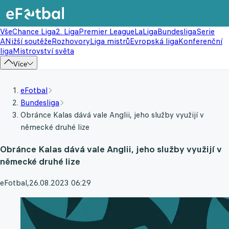
Vše
Chance Liga
2. Liga
Premier League
LaLiga
Bundesliga
Serie
A
Nižší soutěže
Rozhovory
Liga mistrů
Evropská liga
Konferenční
liga
Mistrovství světa
Více
eFotbal
Bundesliga
Obránce Kalas dává vale Anglii, jeho služby využijí v
německé druhé lize
Obránce Kalas dává vale Anglii, jeho služby využijí v
německé druhé lize
eFotbal
,
26.08.2023 06:29