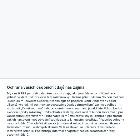
Reklama
Ochrana vašich osobních údajů nás zajímá
Kalas v poslední době zápolil s opakovanými zdravotními
My a naši
999
partneři ukládáme osobní údaje, jako jsou údaje o prohlížení nebo
jedinečné identifikátory, ve vašem zařízení a využíváme přístup k nim. Volbou možnosti
problémy, kvůli nimž vypadl z české reprezentace, v níž má na
„Souhlasím“ povolíte sledovací technologie na podporu účelů uvedených v části
„Společně s našimi partnery zpracováváme údaje s tímto cílem“, zatímco volbou
kontě 31 startů a dvě branky.
možnosti „Zamítnout vše“ nebo odvoláním svého souhlasu je zakážete. Pokud budou
sledovací prvky zakázány, určitý obsah a reklamy, které se vám budou zobrazovat, pro
vás nemusejí být relevantní. Tuto nabídku můžete znovu kdykoli zobrazit pro změnu
Účastník posledního evropského šampionátu si vyzkouší už
vašich nastavení nebo odvolání souhlasu, a to kliknutím na odkaz „Předvolby ochrany
osobních údajů“ v dolní části webových stránek nebo případně na plovoucí ikonu v
několikáté zahraniční angažmá. Olomoucký odchovanec vedle
levém dolním rohu webových stránek. Vaše nastavení se uplatní v rámci našeho
Internetová stránka. Podrobnější informace najdete v našich Zásadách ochrany
Bristolu v minulosti působil v Chelsea, Arnhemu, Kolíně nad
osobních údajů.