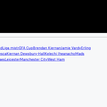
ld
Liga mistrů
FA Cup
Brendan Kiernan
Jamie Vardy
Erling
esca
Kiernan Dewsbury-Hall
Kelechi Iheanacho
Mads
aes
Leicester
Manchester City
West Ham