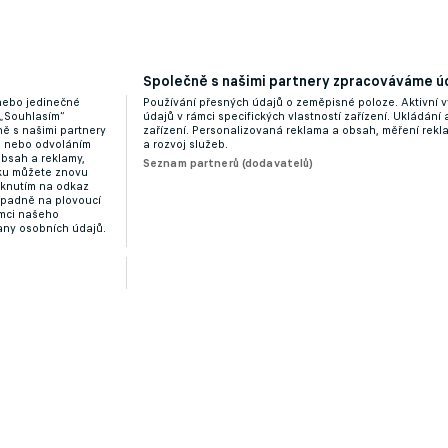
Společně s našimi partnery zpracováváme úd
 nebo jedinečné
Používání přesných údajů o zeměpisné poloze. Aktivní v
 „Souhlasím“
údajů v rámci specifických vlastností zařízení. Ukládání 
ě s našimi partnery
zařízení. Personalizovaná reklama a obsah, měření rek
“ nebo odvoláním
a rozvoj služeb.
obsah a reklamy,
Seznam partnerů (dodavatelů)
dku můžete znovu
liknutím na odkaz
ípadně na plovoucí
ámci našeho
any osobních údajů.