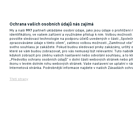
Ochrana vašich osobních údajů nás zajímá
My a naši
997
partneři ukládáme osobní údaje, jako jsou údaje o prohlížení
identifikátory, ve vašem zařízení a využíváme přístup k nim. Volbou možnosti
povolíte sledovací technologie na podporu účelů uvedených v části „Společn
zpracováváme údaje s tímto cílem“, zatímco volbou možnosti „Zamítnout vše
svého souhlasu je zakážete. Pokud budou sledovací prvky zakázány, určitý 
které se vám budou zobrazovat, pro vás nemusejí být relevantní. Tuto nabí
kdykoli zobrazit pro změnu vašich nastavení nebo odvolání souhlasu, a to k
„Předvolby ochrany osobních údajů“ v dolní části webových stránek nebo př
ikonu v levém dolním rohu webových stránek. Vaše nastavení se uplatní v r
Internetová stránka. Podrobnější informace najdete v našich Zásadách ochr
Třetí strany