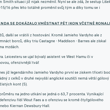
Smith situaci již nijak nezměnil. Nyní se ale zdá, že sestup Liše
15/16 přes léto totálně proměnil svůj tým a díky tomu se i
LANDA SE DOKÁZALO VMĚSTNAT PĚT IKON VČETNĚ RONA
, další se vrátili z hostování. Kromě Jamieho Vardyho ale z
náct borců, díky triu Castagne - Maddison - Barnes ale získal
i na mzdách.
. Leicesteru se ujal bývalý asistent ve West Hamu či v
vou, ofenzivnější tvář.
es již legendárního Jamieho Vardyho první se ziskem třiceti bo
ádný z celků v druhé nejvyšší anglické soutěži nemá větší gólový
čistých kont (5).
průměru na jedno utkání se jedná o 63,7 procenta. Vynikající
fenzivu řídí Wout Faes a o ofenzivu se kromě čtyřgólového
 nebo Kiernan Dewsbury-Hall.