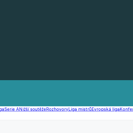
ga
Serie A
Nižší soutěže
Rozhovory
Liga mistrů
Evropská liga
Konfer