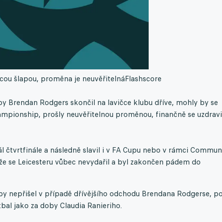
cou šlapou, proměna je neuvěřitelná
Flashscore
by Brendan Rodgers skončil na lavičce klubu dříve, mohly by se
hampionship, prošly neuvěřitelnou proměnou, finančně se uzdravi
l čtvrtfinále a následně slavil i v FA Cupu nebo v rámci Commun
těže se Leicesteru vůbec nevydařil a byl zakončen pádem do
 by nepřišel v případě dřívějšího odchodu Brendana Rodgerse, p
bal jako za doby Claudia Ranieriho.