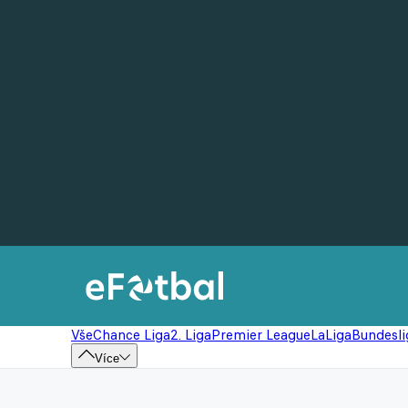
Vše
Chance Liga
2. Liga
Premier League
LaLiga
Bundesli
Více