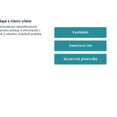
aje s tímto cílem:
yhledávání identifikačních
a/nebo přístup k informacím v
Souhlasím
lam a obsahu, průzkum publika
Zamítnout vše
Spravovat předvolby