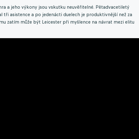
a a jeho výkony jsou vskutku neuvěřitelné. Pětadvacetiletý
 tři asistence a po jedenácti duelech je produktivnější než za
ěmu zatím může být Leicester při myšlence na návrat mezi elitu