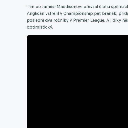
Ten po Jamesi Maddisonovi převzal úlohu špílmachr
Angličan vstřelil v Championship pět branek, přidal
poslední dva ročníky v Premier League. A i díky n
optimistický.