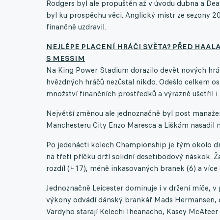
Rodgers byl ale propuštěn až v úvodu dubna a Dean 
byl ku prospěchu věci. Anglický mistr ze sezony 20
finančně uzdravil.
NEJLÉPE PLACENÍ HRÁČI SVĚTA? PŘED HAA
S MESSIM
Na King Power Stadium dorazilo devět nových hráčů
hvězdných hráčů nezůstal nikdo. Odešlo celkem osm
množství finančních prostředků a výrazně ušetřil 
Největší změnou ale jednoznačně byl post manažera
Manchesteru City Enzo Maresca a Liškám nasadil no
Po jedenácti kolech Championship je tým okolo dn
na třetí příčku drží solidní desetibodový náskok. Ž
rozdíl (+17), méně inkasovaných branek (6) a více 
Jednoznačně Leicester dominuje i v držení míče, v 
výkony odvádí dánský brankář Mads Hermansen, de
Vardyho starají Kelechi Iheanacho, Kasey McAteer