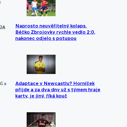
k
Naprosto neuvěřitelný kolaps.
LDA
Béčko Zbrojovky rychle vedlo 2:0,
nakonec odjelo s potupou
Adaptace v Newcastlu? Horníček
dů a
přijde a za dva dny už s týmem hraje
karty, je jiný, říká kouč