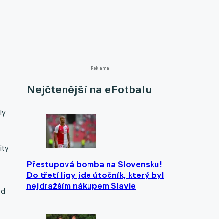
Reklama
Nejčtenější na eFotbalu
ly
ity
Přestupová bomba na Slovensku!
Do třetí ligy jde útočník, který byl
nejdražším nákupem Slavie
od