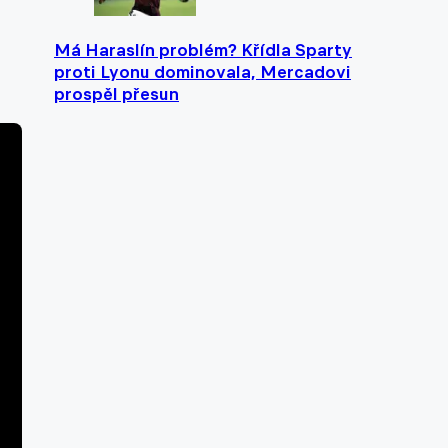
Má Haraslín problém? Křídla Sparty
proti Lyonu dominovala, Mercadovi
prospěl přesun