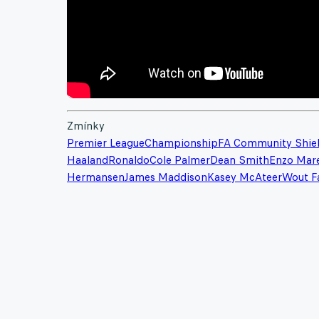
Zmínky
Premier League
Championship
FA Community Shie
Haaland
Ronaldo
Cole Palmer
Dean Smith
Enzo Mar
Hermansen
James Maddison
Kasey McAteer
Wout F