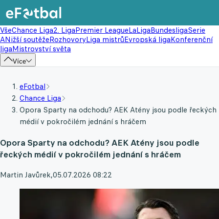
Vše
Chance Liga
2. Liga
Premier League
LaLiga
Bundesliga
Serie
A
Nižší soutěže
Rozhovory
Liga mistrů
Evropská liga
Konferenční
liga
Mistrovství světa
Více
eFotbal
Chance Liga
Opora Sparty na odchodu? AEK Atény jsou podle řeckých
médií v pokročilém jednání s hráčem
Opora Sparty na odchodu? AEK Atény jsou podle
řeckých médií v pokročilém jednání s hráčem
Martin Javůrek
,
05.07.2026 08:22