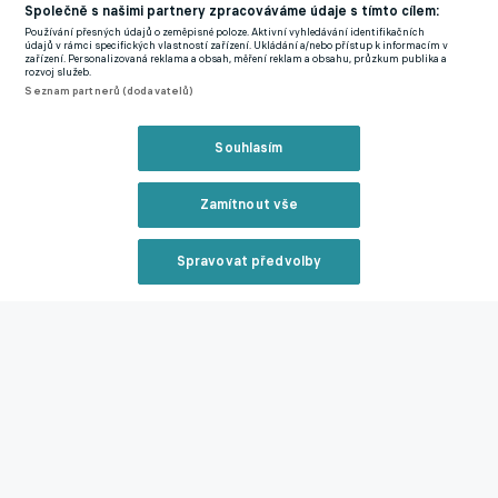
Společně s našimi partnery zpracováváme údaje s tímto cílem:
Budoucnost Rrahmaniho, Karabce a Kairinena ve Spartě? Priske
Používání přesných údajů o zeměpisné poloze. Aktivní vyhledávání identifikačních
údajů v rámci specifických vlastností zařízení. Ukládání a/nebo přístup k informacím v
zůstal tajemný, nechá se překvapit
zařízení. Personalizovaná reklama a obsah, měření reklam a obsahu, průzkum publika a
rozvoj služeb.
Seznam partnerů (dodavatelů)
Zmínky
Chance Liga
Sparta Praha
AEK Atény FC
Kaan Kairinen
Souhlasím
Zamítnout vše
Související články
Spravovat předvolby
Reklama
Zavřít rekl
Posila Sparty spolupracovala s maďarskou legendou.
Zatím má smůlu, ale bude jedničkou, věří Király
05.07.2026 06:33