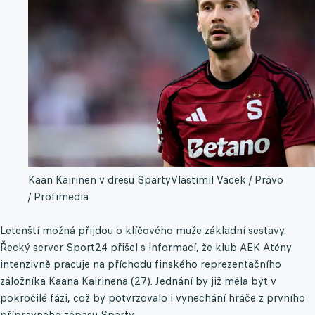
Kaan Kairinen v dresu Sparty
Vlastimil Vacek / Právo
/ Profimedia
Letenští možná přijdou o klíčového muže základní sestavy.
Řecký server Sport24 přišel s informací, že klub AEK Atény
intenzivně pracuje na příchodu finského reprezentačního
záložníka Kaana Kairinena (27). Jednání by již měla být v
pokročilé fázi, což by potvrzovalo i vynechání hráče z prvního
přípravného zápasu Sparty.