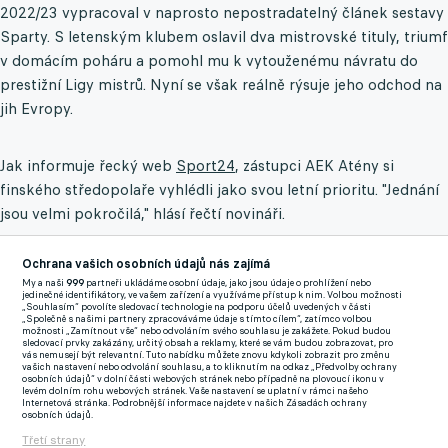
2022/23 vypracoval v naprosto nepostradatelný článek sestavy
Sparty. S letenským klubem oslavil dva mistrovské tituly, triumf
v domácím poháru a pomohl mu k vytouženému návratu do
prestižní Ligy mistrů. Nyní se však reálně rýsuje jeho odchod na
jih Evropy.
Jak informuje řecký web
Sport24
, zástupci AEK Atény si
finského středopolaře vyhlédli jako svou letní prioritu. "Jednání
jsou velmi pokročilá," hlásí řečtí novináři.
Kairinen by měl dokonale zapadnout do herního profilu, který
Ochrana vašich osobních údajů nás zajímá
řecké sportovní vedení hledá. Záměrem Marka Nikoliče je
My a naši
999
partneři ukládáme osobní údaje, jako jsou údaje o prohlížení nebo
jedinečné identifikátory, ve vašem zařízení a využíváme přístup k nim. Volbou možnosti
postavit tvořivého záložníka přímo do srdce středové řady po
„Souhlasím“ povolíte sledovací technologie na podporu účelů uvedených v části
„Společně s našimi partnery zpracováváme údaje s tímto cílem“, zatímco volbou
bok stávajících opor Orbelína Pinedy a Razvana Marina.
možnosti „Zamítnout vše“ nebo odvoláním svého souhlasu je zakážete. Pokud budou
sledovací prvky zakázány, určitý obsah a reklamy, které se vám budou zobrazovat, pro
vás nemusejí být relevantní. Tuto nabídku můžete znovu kdykoli zobrazit pro změnu
Pro Spartu by odchod sedmadvacetiletého Fina znamenal
vašich nastavení nebo odvolání souhlasu, a to kliknutím na odkaz „Předvolby ochrany
osobních údajů“ v dolní části webových stránek nebo případně na plovoucí ikonu v
citelnou herní ztrátu. Jeho aktuální tržní hodnota se podle
levém dolním rohu webových stránek. Vaše nastavení se uplatní v rámci našeho
Internetová stránka. Podrobnější informace najdete v našich Zásadách ochrany
portálu Transfermarkt pohybuje okolo 6 milionů eur. S
osobních údajů.
pražským klubem má podepsanou smlouvu až do léta 2028.
Třetí strany