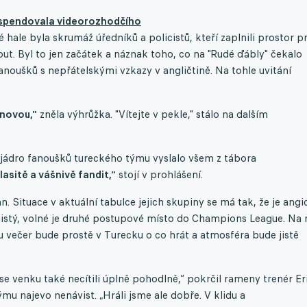
uspendovala videorozhodčího
é hale byla skrumáž úředníků a policistů, kteří zaplnili prostor p
ut. Byl to jen začátek a náznak toho, co na "Rudé ďábly" čekalo
anoušků s nepřátelskými vzkazy v angličtině. Na tohle uvitání
onovou,"
zněla výhrůžka. "Vítejte v pekle," stálo na dalším
 jádro fanoušků tureckého týmu vyslalo všem z tábora
lasitě a vášnivě fandit,“
stojí v prohlášení.
 Situace v aktuální tabulce jejich skupiny se má tak, že je angi
jistý, volné je druhé postupové místo do Champions League. Na 
du večer bude prostě v Turecku o co hrát a atmosféra bude jistě
 venku také necítili úplně pohodlně,“ pokrčil rameny trenér Er
mu najevo nenávist. „Hráli jsme ale dobře. V klidu a