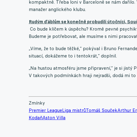
kompaktně. Třeba loni v Barceloně se nám dařilo. 
manažer anglického klubu.
Rudým ďáblům se konečně probudili útočníci, Souč
Co bude klíčem k úspěchu? Kromě pevné psychiky t
Budeme je potřebovat, ale musíme s nimi pracova
„Víme, že to bude těžké,“ pokýval i Bruno Fernande
situací, dokážeme to i tentokrát,“ doplnil.
„Na hustou atmosféru jsme připravení,“ je si jistý 
V takových podmínkách hraji nejradši, dodá mi to d
Zmínky
Premier League
Liga mistrů
Tomáš Souček
Arthur E
Kodaň
Aston Villa