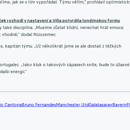
Víme, jak se s tím vypořádat. Týmu věřím," prohlásil optimistick
ek rozhodl v nastavení a Villa potvrdila londýnskou formu
aké disciplína. „Musíme zůstat klidní, nenechat hrát emoce.
t vhodně,“ dodal Nizozemec.
s, kapitán týmu. „Už několikrát jsme se ale dostali z těžkých
Portugalec. „Jako kluk o takových zápasech sníte, bude to úžasné
alší energii.“
ric Cantona
Bruno Fernandes
Manchester Utd
Galatasaray
Bayern
F