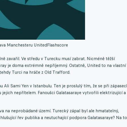
rava Manchesteru United
Flashscore
ně zavařil. Ve středu v Turecku musí zabrat. Nicméně těžší
saray je doma extrémně nepříjemný. Ostatně, United to na vlastní
i tehdy Turci na hráče z Old Trafford.
u Ali Sami Yen v Istanbulu. Ten je proslulý tím, že se při zápasec
jejich nepřítelem. Fanoušci Galatasaraye vytvořili elektrizující a
va na neprobádané území. Turecký zápal byl ale hmatatelný,
Ohlušující řev publika a neutuchající podpora Galatasaraye? Na to