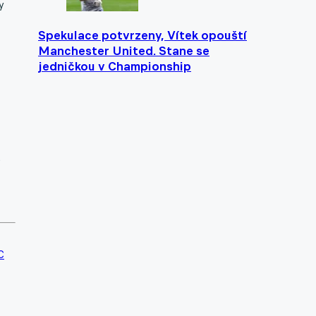
y
Spekulace potvrzeny, Vítek opouští
Manchester United. Stane se
jedničkou v Championship
.
C