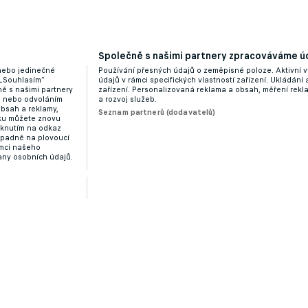
Společně s našimi partnery zpracováváme úd
 nebo jedinečné
Používání přesných údajů o zeměpisné poloze. Aktivní v
 „Souhlasím“
údajů v rámci specifických vlastností zařízení. Ukládání 
ě s našimi partnery
zařízení. Personalizovaná reklama a obsah, měření rek
“ nebo odvoláním
a rozvoj služeb.
obsah a reklamy,
Seznam partnerů (dodavatelů)
dku můžete znovu
liknutím na odkaz
ípadně na plovoucí
ámci našeho
any osobních údajů.