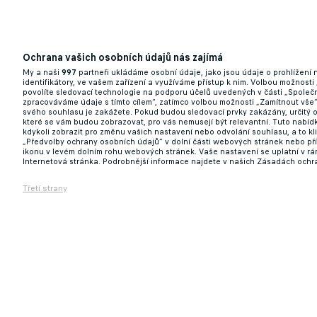
Ochrana vašich osobních údajů nás zajímá
My a naši
997
partneři ukládáme osobní údaje, jako jsou údaje o prohlížení
identifikátory, ve vašem zařízení a využíváme přístup k nim. Volbou možnosti
povolíte sledovací technologie na podporu účelů uvedených v části „Společn
zpracováváme údaje s tímto cílem“, zatímco volbou možnosti „Zamítnout vše
svého souhlasu je zakážete. Pokud budou sledovací prvky zakázány, určitý 
které se vám budou zobrazovat, pro vás nemusejí být relevantní. Tuto nabí
kdykoli zobrazit pro změnu vašich nastavení nebo odvolání souhlasu, a to k
„Předvolby ochrany osobních údajů“ v dolní části webových stránek nebo př
ikonu v levém dolním rohu webových stránek. Vaše nastavení se uplatní v r
Internetová stránka. Podrobnější informace najdete v našich Zásadách ochr
Třetí strany