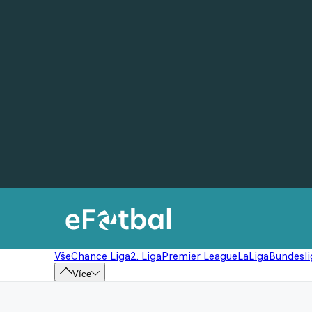
Vše
Chance Liga
2. Liga
Premier League
LaLiga
Bundesli
Více