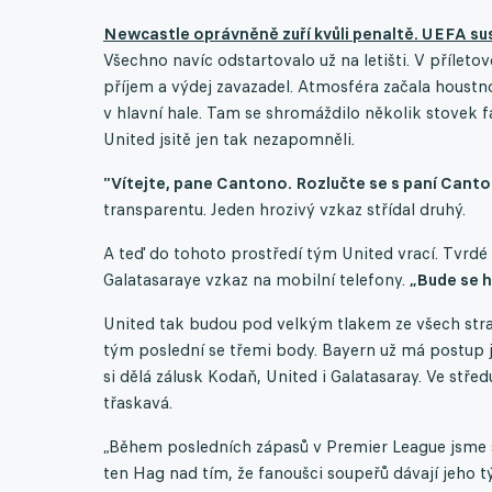
Newcastle oprávněně zuří kvůli penaltě. UEFA s
Všechno navíc odstartovalo už na letišti. V příletov
příjem a výdej zavazadel. Atmosféra začala houstno
v hlavní hale. Tam se shromáždilo několik stovek f
United jsitě jen tak nezapomněli.
"Vítejte, pane Cantono. Rozlučte se s paní Cant
transparentu. Jeden hrozivý vzkaz střídal druhý.
A teď do tohoto prostředí tým United vrací. Tvrdé
Galatasaraye vzkaz na mobilní telefony.
„Bude se h
United tak budou pod velkým tlakem ze všech stran.
tým poslední se třemi body. Bayern už má postup 
si dělá zálusk Kodaň, United i Galatasaray. Ve stře
třaskavá.
„Během posledních zápasů v Premier League jsme se
ten Hag nad tím, že fanoušci soupeřů dávají jeho tý