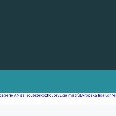
ga
Serie A
Nižší soutěže
Rozhovory
Liga mistrů
Evropská liga
Konfer