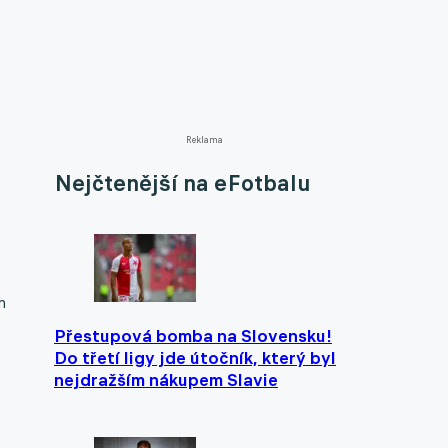
Reklama
Nejčtenější na eFotbalu
h
Přestupová bomba na Slovensku!
Do třetí ligy jde útočník, který byl
nejdražším nákupem Slavie