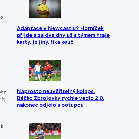
ro
Adaptace v Newcastlu? Horníček
přijde a za dva dny už s týmem hraje
karty, je jiný, říká kouč
Naprosto neuvěřitelný kolaps.
cký
Béčko Zbrojovky rychle vedlo 2:0,
něj
nakonec odjelo s potupou
ik