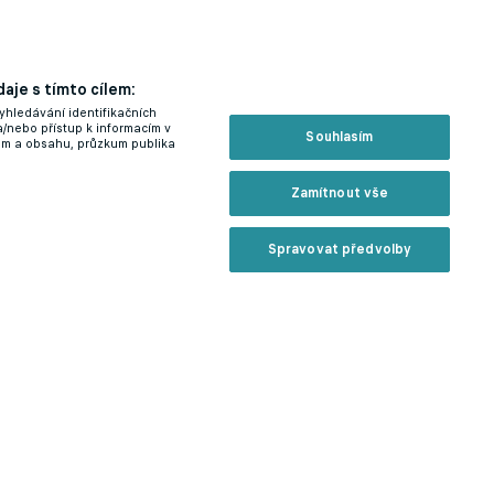
aje s tímto cílem:
yhledávání identifikačních
a/nebo přístup k informacím v
Souhlasím
lam a obsahu, průzkum publika
Zamítnout vše
Spravovat předvolby