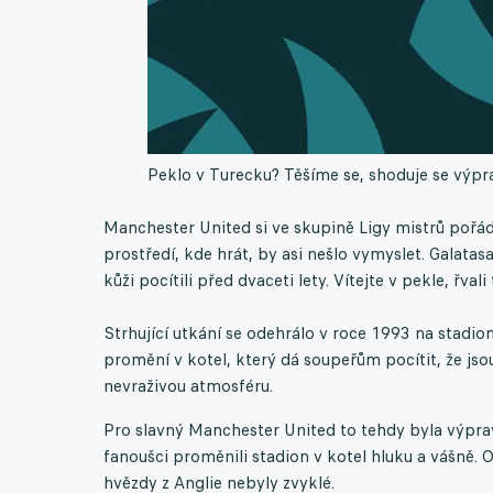
Peklo v Turecku? Těšíme se, shoduje se výp
Manchester United si ve skupině Ligy mistrů pořád
prostředí, kde hrát, by asi nešlo vymyslet. Galata
kůži pocítili před dvaceti lety. Vítejte v pekle, řval
Strhující utkání se odehrálo v roce 1993 na stadion
promění v kotel, který dá soupeřům pocítit, že jsou 
nevraživou atmosféru.
Pro slavný Manchester United to tehdy byla výpra
fanoušci proměnili stadion v kotel hluku a vášně. 
hvězdy z Anglie nebyly zvyklé.