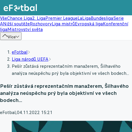
Vše
Chance Liga
2. Liga
Premier League
LaLiga
Bundesliga
Serie
A
Nižší soutěže
Rozhovory
Liga mistrů
Evropská liga
Konferenční
liga
Mistrovství světa
Více
eFotbal
Liga národů UEFA
Pešír zůstává reprezentačním manažerem, Šilhavého
analýza neúspěchu prý byla objektivní ve všech bodech...
Pešír zůstává reprezentačním manažerem, Šilhavého
analýza neúspěchu prý byla objektivní ve všech
bodech...
eFotbal
,
04.11.2022 15:21