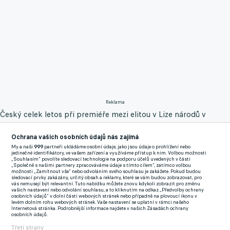
Reklama
Český celek letos při premiéře mezi elitou v Lize národů v
konkurenci favoritů Španělska, Portugalska a Švýcarska
Ochrana vašich osobních údajů nás zajímá
obsadil poslední místo v tabulce a na konci září sestoupil do
My a naši
999
partneři ukládáme osobní údaje, jako jsou údaje o prohlížení nebo
divize B. Hned po posledním utkání vyjádřil Šilhavému důvěru
jedinečné identifikátory, ve vašem zařízení a využíváme přístup k nim. Volbou možnosti
„Souhlasím“ povolíte sledovací technologie na podporu účelů uvedených v části
Fousek a následně ji potvrdil i výkonný výbor. Kouč má u
„Společně s našimi partnery zpracováváme údaje s tímto cílem“, zatímco volbou
možnosti „Zamítnout vše“ nebo odvoláním svého souhlasu je zakážete. Pokud budou
mužstva smlouvu do konce dalšího kvalifikačního cyklu o Euro
sledovací prvky zakázány, určitý obsah a reklamy, které se vám budou zobrazovat, pro
vás nemusejí být relevantní. Tuto nabídku můžete znovu kdykoli zobrazit pro změnu
2024 v Německu.
vašich nastavení nebo odvolání souhlasu, a to kliknutím na odkaz „Předvolby ochrany
osobních údajů“ v dolní části webových stránek nebo případně na plovoucí ikonu v
levém dolním rohu webových stránek. Vaše nastavení se uplatní v rámci našeho
"Musím říct, že body analýzy byly objektivní. Trenér k tomu
Internetová stránka. Podrobnější informace najdete v našich Zásadách ochrany
osobních údajů.
přistoupil naprosto seriózně a věcně. Shrnul Ligu národů,
Třetí strany