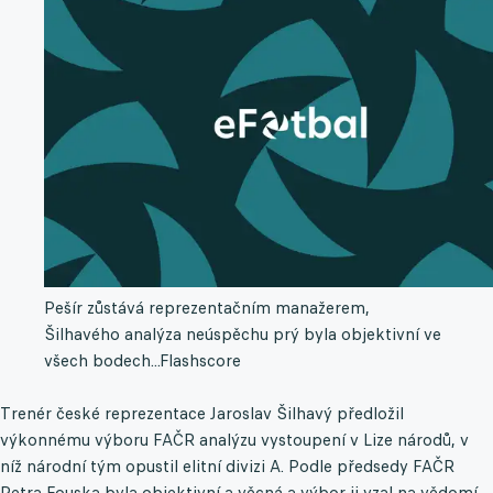
Pešír zůstává reprezentačním manažerem,
Šilhavého analýza neúspěchu prý byla objektivní ve
všech bodech...
Flashscore
Trenér české reprezentace Jaroslav Šilhavý předložil
výkonnému výboru FAČR analýzu vystoupení v Lize národů, v
níž národní tým opustil elitní divizi A. Podle předsedy FAČR
Petra Fouska byla objektivní a věcná a výbor ji vzal na vědomí.