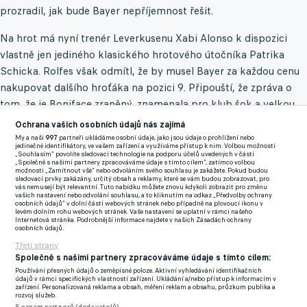
prozradil, jak bude Bayer nepříjemnost řešit.
Na hrot má nyní trenér Leverkusenu Xabi Alonso k dispozici
vlastně jen jediného klasického hrotového útočníka Patrika
Schicka. Rolfes však odmítl, že by musel Bayer za každou cenu
nakupovat dalšího hroťáka na pozici 9. Připouští, že zpráva o
tom, že je Boniface zraněný, znamenala pro klub šok a velkou
nepříjemnost.
Ochrana vašich osobních údajů nás zajímá
My a naši
997
partneři ukládáme osobní údaje, jako jsou údaje o prohlížení nebo
Pouhý půlrok v barvách Leverkusenu? I tento scénář je na
jedinečné identifikátory, ve vašem zařízení a využíváme přístup k nim. Volbou možnosti
„Souhlasím“ povolíte sledovací technologie na podporu účelů uvedených v části
stole, pokud Boniface zláká nabídka z Anglie
„Společně s našimi partnery zpracováváme údaje s tímto cílem“, zatímco volbou
možnosti „Zamítnout vše“ nebo odvoláním svého souhlasu je zakážete. Pokud budou
„Během prvních týdnů roku by byl stejně pryč, i kdyby se
sledovací prvky zakázány, určitý obsah a reklamy, které se vám budou zobrazovat, pro
vás nemusejí být relevantní. Tuto nabídku můžete znovu kdykoli zobrazit pro změnu
nezranil. Takže zpočátku to pro nás není žádný rozdíl,“ pravil
vašich nastavení nebo odvolání souhlasu, a to kliknutím na odkaz „Předvolby ochrany
osobních údajů“ v dolní části webových stránek nebo případně na plovoucí ikonu v
funkcionář. Pravdou je, že se Boniface chystal hrát na Africkém
levém dolním rohu webových stránek. Vaše nastavení se uplatní v rámci našeho
Internetová stránka. Podrobnější informace najdete v našich Zásadách ochrany
poháru národů, který se koná od 13. ledna do 11. února, takže
osobních údajů.
s ním Bayer vlastně nepočítal. „Je to nepříjemnost. Bereme to
Třetí strany
Společně s našimi partnery zpracováváme údaje s tímto cílem:
jako realitu, zraněných jsme v sezoně zatím tolik neměli. To se
Používání přesných údajů o zeměpisné poloze. Aktivní vyhledávání identifikačních
prostě může stát,“ dodal realisticky.
údajů v rámci specifických vlastností zařízení. Ukládání a/nebo přístup k informacím v
zařízení. Personalizovaná reklama a obsah, měření reklam a obsahu, průzkum publika a
rozvoj služeb.
Rolfes tvrdí, že je na místě zůstat v klidu. Kádr Bayeru je kvalitní