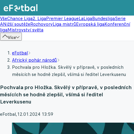
Vše
Chance Liga
2. Liga
Premier League
LaLiga
Bundesliga
Serie
A
Nižší soutěže
Rozhovory
Liga mistrů
Evropská liga
Konferenční
liga
Mistrovství světa
Více
eFotbal
Africký pohár národů
Pochvala pro Hložka. Skvělý v přípravě, v posledních
měsících se hodně zlepšil, všímá si ředitel Leverkusenu
Pochvala pro Hložka. Skvělý v přípravě, v posledních
měsících se hodně zlepšil, všímá si ředitel
Leverkusenu
eFotbal
,
12.01.2024 13:59