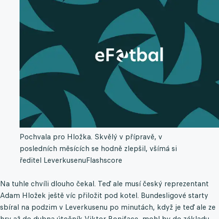
Pochvala pro Hložka. Skvělý v přípravě, v
posledních měsících se hodně zlepšil, všímá si
ředitel Leverkusenu
Flashscore
Na tuhle chvíli dlouho čekal. Teď ale musí český reprezentant
Adam Hložek ještě víc přiložit pod kotel. Bundesligové starty
sbíral na podzim v Leverkusenu po minutách, když je teď ale ze
hry až do dubna útočník Viktor Boniface, mohl by do základu