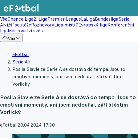
Vše
Chance Liga
2. Liga
Premier League
LaLiga
Bundesliga
Serie
A
Nižší soutěže
Rozhovory
Liga mistrů
Evropská liga
Konferenční
liga
Mistrovství světa
Více
eFotbal
Serie A
Posila Slavie ze Serie A se dostává do tempa. Jsou to
emotivní momenty, ani jsem nedoufal, září štěstím
Vorlický
Posila Slavie ze Serie A se dostává do tempa. Jsou to
emotivní momenty, ani jsem nedoufal, září štěstím
Vorlický
eFotbal
,
20.04.2024 17:30