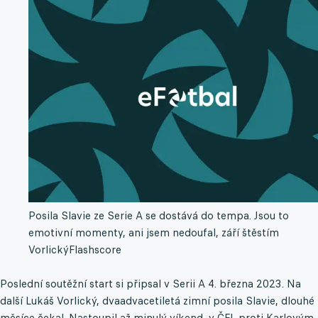
Posila Slavie ze Serie A se dostává do tempa. Jsou to
emotivní momenty, ani jsem nedoufal, září štěstím
Vorlický
Flashscore
Poslední soutěžní start si připsal v Serii A 4. března 2023. Na
další Lukáš Vorlický, dvaadvacetiletá zimní posila Slavie, dlouhé
měsíce čekal. Nastoupil až minulý víkend, v ČFL proti Karlovým