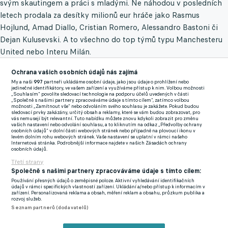
svým skautingem a práci s mladými. Ne náhodou v posledních
letech prodala za desítky milionů eur hráče jako Rasmus
Hojlund, Amad Diallo, Cristian Romero, Alessandro Bastoni či
Dejan Kulusevski. A to všechno do top týmů typu Manchesteru
United nebo Interu Milán.
Odchovance brněnské Zbrojovky však v zahraničí totálně
Ochrana vašich osobních údajů nás zajímá
My a naši
997
partneři ukládáme osobní údaje, jako jsou údaje o prohlížení nebo
zradilo zdraví. V Itálii byl skoro tři roky bez fotbalu, protože se
jedinečné identifikátory, ve vašem zařízení a využíváme přístup k nim. Volbou možnosti
„Souhlasím“ povolíte sledovací technologie na podporu účelů uvedených v části
dával dohromady po operacích kolena. Stihl si i tak zahrát pár
„Společně s našimi partnery zpracováváme údaje s tímto cílem“, zatímco volbou
možnosti „Zamítnout vše“ nebo odvoláním svého souhlasu je zakážete. Pokud budou
minut v Serii A, to už mu nikdo nevezme.
sledovací prvky zakázány, určitý obsah a reklamy, které se vám budou zobrazovat, pro
vás nemusejí být relevantní. Tuto nabídku můžete znovu kdykoli zobrazit pro změnu
vašich nastavení nebo odvolání souhlasu, a to kliknutím na odkaz „Předvolby ochrany
V Itálii měl platný kontrakt, nicméně se v zimě rozhodl kývnout
osobních údajů“ v dolní části webových stránek nebo případně na plovoucí ikonu v
levém dolním rohu webových stránek. Vaše nastavení se uplatní v rámci našeho
Slavii, která mu nabídla konkrétní vizi do budoucna: dostaň se
Internetová stránka. Podrobnější informace najdete v našich Zásadách ochrany
osobních údajů.
do formy a ukaž se v béčku, pak ti dáme prostor mezi elitou.
Třetí strany
Společně s našimi partnery zpracováváme údaje s tímto cílem:
Unikát v ČFL! Slavia z Karlových Varů má více cizinců než
Používání přesných údajů o zeměpisné poloze. Aktivní vyhledávání identifikačních
jmenovkyně z Edenu. Žoldáky klub nebere
údajů v rámci specifických vlastností zařízení. Ukládání a/nebo přístup k informacím v
zařízení. Personalizovaná reklama a obsah, měření reklam a obsahu, průzkum publika a
Vzhledem k téměř nulové zápasové praxi v posledních
rozvoj služeb.
Seznam partnerů (dodavatelů)
měsících, kdy naposledy hrál minutu 4. března 2023 proti
Udinese, a hustě popsané zdravotní kartě, to hráči dávalo