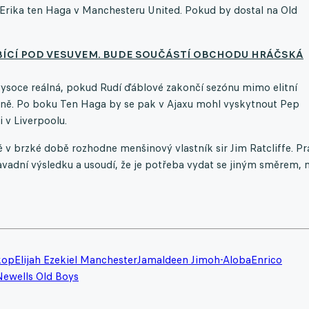
Erika ten Haga v Manchesteru United. Pokud by dostal na Old
OBÍCÍ POD VESUVEM. BUDE SOUČÁSTÍ OBCHODU HRÁČSKÁ
a vysoce reálná, pokud Rudí ďáblové zakončí sezónu mimo elitní
lně. Po boku Ten Haga by se pak v Ajaxu mohl vyskytnout Pep
 v Liverpoolu.
v brzké době rozhodne menšinový vlastník sir Jim Ratcliffe. Pr
vadní výsledku a usoudí, že je potřeba vydat se jiným směrem, 
kop
Elijah Ezekiel Manchester
Jamaldeen Jimoh-Aloba
Enrico
Newells Old Boys