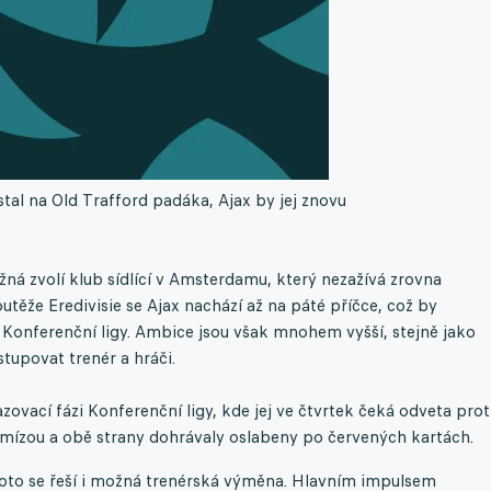
al na Old Trafford padáka, Ajax by jej znovu
á zvolí klub sídlící v Amsterdamu, který nezažívá zrovna
těže Eredivisie se Ajax nachází až na páté příčce, což by
 Konferenční ligy. Ambice jsou však mnohem vyšší, stejně jako
tupovat trenér a hráči.
zovací fázi Konferenční ligy, kde jej ve čtvrtek čeká odveta prot
emízou a obě strany dohrávaly oslabeny po červených kartách.
oto se řeší i možná trenérská výměna. Hlavním impulsem