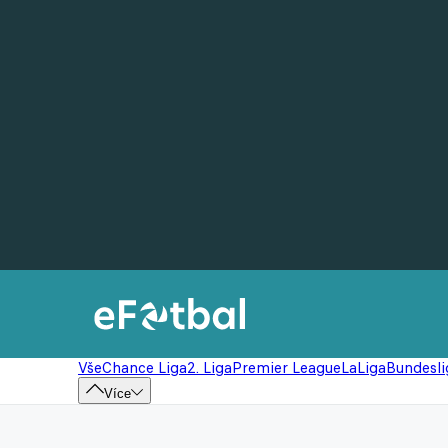
Vše
Chance Liga
2. Liga
Premier League
LaLiga
Bundesli
Více