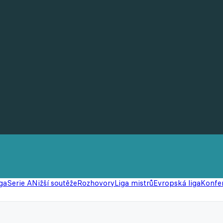
ga
Serie A
Nižší soutěže
Rozhovory
Liga mistrů
Evropská liga
Konfer