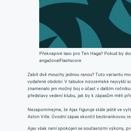
Překvapivé laso pro Ten Haga? Pokud by dost
angažoval
Flashscore
Zabít dvě mouchy jednou ranou? Tuto variantu možn
vydařené období. V tabulce nizozemské nejvyšší sou
znamenalo jen možný boj o účast v dalším ročníku
představy vedení klubu, jak by k zápasům měli přis
Nezapomínejme, že Ajax figuruje stále ještě ve vyřa
Aston Ville. Úvodní zápas skončil bezbrankovou r
Ajax však není spokojen se současnými výkony, pr