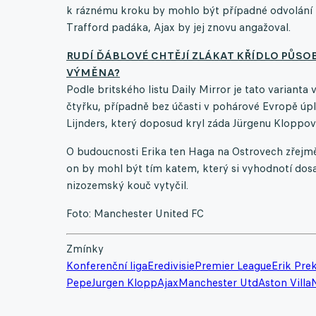
k ráznému kroku by mohlo být případné odvolání 
Trafford padáka, Ajax by jej znovu angažoval.
RUDÍ ĎÁBLOVÉ CHTĚJÍ ZLÁKAT KŘÍDLO PŮS
VÝMĚNA?
Podle britského listu Daily Mirror je tato variant
čtyřku, případně bez účasti v pohárové Evropě úp
Lijnders, který doposud kryl záda Jürgenu Kloppovi
O budoucnosti Erika ten Haga na Ostrovech zřejmě 
on by mohl být tím katem, který si vyhodnotí dosa
nizozemský kouč vytyčil.
Foto: Manchester United FC
Zmínky
Konferenční liga
Eredivisie
Premier League
Erik Pre
Pepe
Jurgen Klopp
Ajax
Manchester Utd
Aston Villa