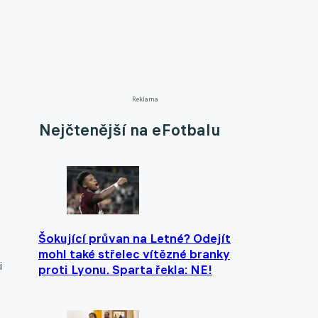
Reklama
Nejčtenější na eFotbalu
Šokující průvan na Letné? Odejít
mohl také střelec vítězné branky
i
proti Lyonu. Sparta řekla: NE!