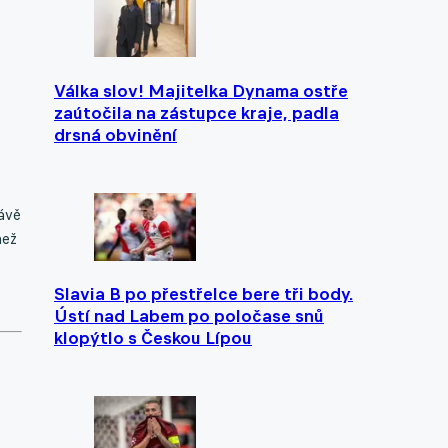
Válka slov! Majitelka Dynama ostře
zaútočila na zástupce kraje, padla
drsná obvinění
ávě
než
Slavia B po přestřelce bere tři body.
Ústí nad Labem po poločase snů
klopýtlo s Českou Lípou