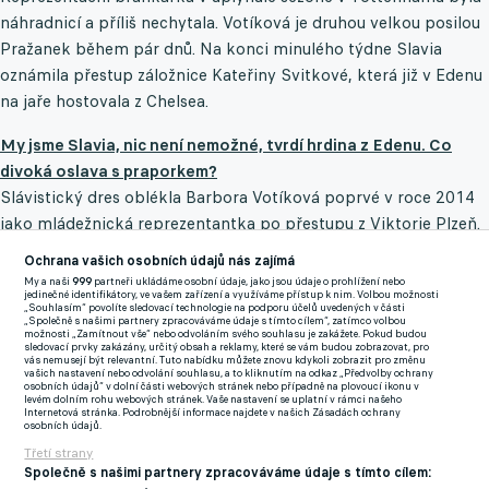
náhradnicí a příliš nechytala. Votíková je druhou velkou posilou
Pražanek během pár dnů. Na konci minulého týdne Slavia
oznámila přestup záložnice Kateřiny Svitkové, která již v Edenu
na jaře hostovala z Chelsea.
My jsme Slavia, nic není nemožné, tvrdí hrdina z Edenu. Co
divoká oslava s praporkem?
Slávistický dres oblékla Barbora Votíková poprvé v roce 2014
jako mládežnická reprezentantka po přestupu z Viktorie Plzeň.
Postupně se vypracovala na pozici jedničky nejen v týmu
Ochrana vašich osobních údajů nás zajímá
Slavie, ale také v reprezentačním A-týmu žen, kde má aktuálně
My a naši
999
partneři ukládáme osobní údaje, jako jsou údaje o prohlížení nebo
jedinečné identifikátory, ve vašem zařízení a využíváme přístup k nim. Volbou možnosti
na kontě více než čtyřicet odchytaných zápasů. V barvách
„Souhlasím“ povolíte sledovací technologie na podporu účelů uvedených v části
„Společně s našimi partnery zpracováváme údaje s tímto cílem“, zatímco volbou
Slavie si zahrála třikrát čtvrtfinále Ligy mistryň, kde stála mezi
možnosti „Zamítnout vše“ nebo odvoláním svého souhlasu je zakážete. Pokud budou
sledovací prvky zakázány, určitý obsah a reklamy, které se vám budou zobrazovat, pro
třemi tyčemi na stadionu v Edenu proti Barceloně, Wolfsburgu
vás nemusejí být relevantní. Tuto nabídku můžete znovu kdykoli zobrazit pro změnu
vašich nastavení nebo odvolání souhlasu, a to kliknutím na odkaz „Předvolby ochrany
nebo Bayernu Mnichov.
osobních údajů“ v dolní části webových stránek nebo případně na plovoucí ikonu v
levém dolním rohu webových stránek. Vaše nastavení se uplatní v rámci našeho
Internetová stránka. Podrobnější informace najdete v našich Zásadách ochrany
Naposledy se Votíková v sešívaném dresu předvedla v červnu
osobních údajů.
roku 2021, kdy odchytala remízové derby proti Spartě v
Třetí strany
Společně s našimi partnery zpracováváme údaje s tímto cílem:
Horních Měcholupech. Její cesta pokračovala v roce 2021 jako