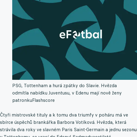
PSG, Tottenham a hurá zpátky do Slavie. Hvězda
odmítla nabídku Juventusu, v Edenu mají nově ženy
patronku
Flashscore
Čtyři mistrovské tituly a k tomu dva triumfy v poháru má ve
sbírce úspěchů brankářka Barbora Votíková. Hvězda, která
strávila dva roky ve slavném Paris Saint-Germain a jednu sezonu
v Tottenhamu, se vrací do Edenu! Sedmadvacetiletá