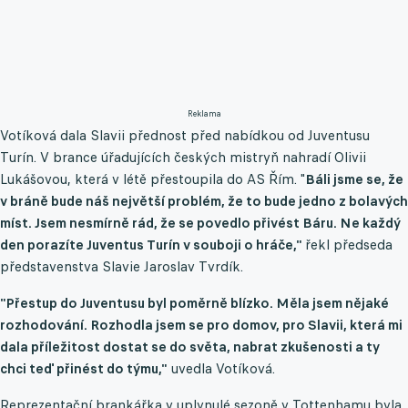
Reklama
Votíková dala Slavii přednost před nabídkou od Juventusu
Turín. V brance úřadujících českých mistryň nahradí Olivii
Lukášovou, která v létě přestoupila do AS Řím. "
Báli jsme se, že
v bráně bude náš největší problém, že to bude jedno z bolavých
míst. Jsem nesmírně rád, že se povedlo přivést Báru. Ne každý
den porazíte Juventus Turín v souboji o hráče,"
řekl předseda
představenstva Slavie Jaroslav Tvrdík.
"Přestup do Juventusu byl poměrně blízko. Měla jsem nějaké
rozhodování. Rozhodla jsem se pro domov, pro Slavii, která mi
dala příležitost dostat se do světa, nabrat zkušenosti a ty
chci teď přinést do týmu,"
uvedla Votíková.
Reprezentační brankářka v uplynulé sezoně v Tottenhamu byla