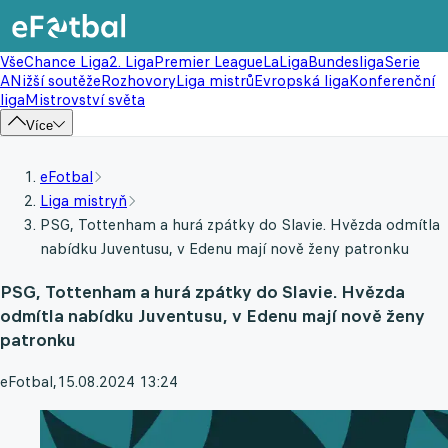
Vše
Chance Liga
2. Liga
Premier League
LaLiga
Bundesliga
Serie
A
Nižší soutěže
Rozhovory
Liga mistrů
Evropská liga
Konferenční
liga
Mistrovství světa
Více
eFotbal
Liga mistryň
PSG, Tottenham a hurá zpátky do Slavie. Hvězda odmítla
nabídku Juventusu, v Edenu mají nově ženy patronku
PSG, Tottenham a hurá zpátky do Slavie. Hvězda
odmítla nabídku Juventusu, v Edenu mají nově ženy
patronku
eFotbal
,
15.08.2024 13:24