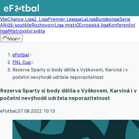
Vše
Chance Liga
2. Liga
Premier League
LaLiga
Bundesliga
Serie
A
Nižší soutěže
Rozhovory
Liga mistrů
Evropská liga
Konferenční
liga
Mistrovství světa
Více
eFotbal
FNL Cup
Rezerva Sparty si body dělila s Vyškovem, Karviná i v
početní nevýhodě udržela neporazitelnost
Rezerva Sparty si body dělila s Vyškovem, Karviná i v
početní nevýhodě udržela neporazitelnost
eFotbal
,
07.08.2022 10:13