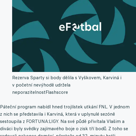
Rezerva Sparty si body dělila s Vyškovem, Karviná i
v početní nevýhodě udržela
neporazitelnost
Flashscore
Páteční program nabídl hned trojlístek utkání FNL. V jednom
z nich se představila i Karviná, která v uplynulé sezóně
sestoupila z FORTUNA:LIGY. Na své půdě přivítala Vlašim a
diváci byly svědky zajímavého boje o zisk tří bodů. Z toho se
radovali nakonec domácí, přestože od 32. minuty hráli