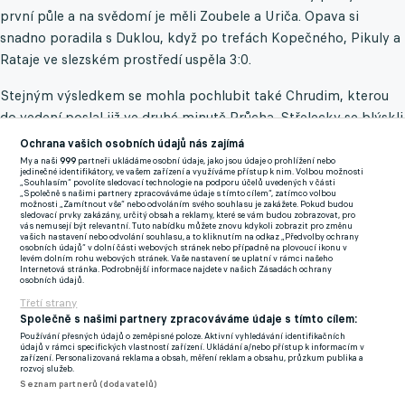
první půle a na svědomí je měli Zoubele a Uriča. Opava si
snadno poradila s Duklou, když po trefách Kopečného, Pikuly a
Rataje ve slezském prostředí uspěla 3:0.
Stejným výsledkem se mohla pochlubit také Chrudim, kterou
do vedení poslal již ve druhé minutě Průcha. Střelecky se blýskli
v první půli také Záviška s Jedličkou, což nakonec rozhodlo o
Ochrana vašich osobních údajů nás zajímá
výhře s Příbramí. Podobně na tom byla také Lišeň, kde úřadoval
My a naši
999
partneři ukládáme osobní údaje, jako jsou údaje o prohlížení nebo
jedinečné identifikátory, ve vašem zařízení a využíváme přístup k nim. Volbou možnosti
Vandas. Tomu stačilo dokonce na vstřelení hattricku proti
„Souhlasím“ povolíte sledovací technologie na podporu účelů uvedených v části
„Společně s našimi partnery zpracováváme údaje s tímto cílem“, zatímco volbou
Varnsdorfu pouhých sedm minut.
možnosti „Zamítnout vše“ nebo odvoláním svého souhlasu je zakážete. Pokud budou
sledovací prvky zakázány, určitý obsah a reklamy, které se vám budou zobrazovat, pro
vás nemusejí být relevantní. Tuto nabídku můžete znovu kdykoli zobrazit pro změnu
Prostějov dostal proti Třinci do vedení Bialek, ale po změně
vašich nastavení nebo odvolání souhlasu, a to kliknutím na odkaz „Předvolby ochrany
osobních údajů“ v dolní části webových stránek nebo případně na plovoucí ikonu v
stran se dostali ke slovu také hosté po trefě Foltyna. Remízy
levém dolním rohu webových stránek. Vaše nastavení se uplatní v rámci našeho
Internetová stránka. Podrobnější informace najdete v našich Zásadách ochrany
vykázaly také rezervy pražských „S“. Slavia dokázala na půdě
osobních údajů.
Třetí strany
Táborska reagovat na branku Babacara skrze kopačky
Společně s našimi partnery zpracováváme údaje s tímto cílem:
Kopáčka, ale další trefu již nepřidala. Sparta se dostala proti
Používání přesných údajů o zeměpisné poloze. Aktivní vyhledávání identifikačních
Vyškovu do vedení v závěru první půle díky Schánělcovi, ale po
údajů v rámci specifických vlastností zařízení. Ukládání a/nebo přístup k informacím v
zařízení. Personalizovaná reklama a obsah, měření reklam a obsahu, průzkum publika a
změně stran o remíze 1:1 rozhodl Vintr.
rozvoj služeb.
Seznam partnerů (dodavatelů)