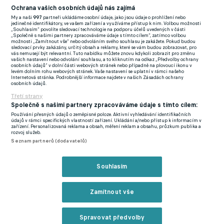
Zodpovědnost vzal na sebe. "Jsem trenér. To já musím
Ochrana vašich osobních údajů nás zajímá
nasměrovat tenhle tým tím nejlepším možným způsobem, aby
My a naši
997
partneři ukládáme osobní údaje, jako jsou údaje o prohlížení nebo
jedinečné identifikátory, ve vašem zařízení a využíváme přístup k nim. Volbou možnosti
mohl dosáhnout výjimečných věcí," podotkl někdejší hráč
„Souhlasím“ povolíte sledovací technologie na podporu účelů uvedených v části
„Společně s našimi partnery zpracováváme údaje s tímto cílem“, zatímco volbou
Crystal Palace, Aston Villy a Middlesbrough.
možnosti „Zamítnout vše“ nebo odvoláním svého souhlasu je zakážete. Pokud budou
sledovací prvky zakázány, určitý obsah a reklamy, které se vám budou zobrazovat, pro
vás nemusejí být relevantní. Tuto nabídku můžete znovu kdykoli zobrazit pro změnu
vašich nastavení nebo odvolání souhlasu, a to kliknutím na odkaz „Předvolby ochrany
Proč to zatím nefunguje? Southgate nabídl neotřelý pohled,
osobních údajů“ v dolní části webových stránek nebo případně na plovoucí ikonu v
levém dolním rohu webových stránek. Vaše nastavení se uplatní v rámci našeho
který se mu ale vrátil jako bumereng. "Nemáme v kádru hráče,
Internetová stránka. Podrobnější informace najdete v našich Zásadách ochrany
osobních údajů.
který by byl typově podobný Kalvinu Phillipsovi. Zatím je to z
Třetí strany
naší strany trochu experiment," překvapil trenér Albionu. A za
Společně s našimi partnery zpracováváme údaje s tímto cílem:
své vyjádření to hned schytal od fanoušků i expertů.
Používání přesných údajů o zeměpisné poloze. Aktivní vyhledávání identifikačních
údajů v rámci specifických vlastností zařízení. Ukládání a/nebo přístup k informacím v
zařízení. Personalizovaná reklama a obsah, měření reklam a obsahu, průzkum publika a
"V kádru vidím hned dva hráče, kteří by Phillipsovu roli mohli
rozvoj služeb.
bezproblému zastat. Je to Kobbie Mainoo a Adam Wharton.
Seznam partnerů (dodavatelů)
Kdybych měl vybrat jednoho, ukázal bych na Whartona. V
posledních zápasech Premier League působil neuvěřitelně
Souhlasím
klidným dojmem. Je to opravdu inteligentní hráč se skvělým
citem pro přihrávku. Hodně mi připomíná Fabiana Ruize,"
Zamítnout vše
nabídl Sothgateovi řešení bývalý útočník londýnského Arsenalu
Ian Wright.
Spravovat předvolby