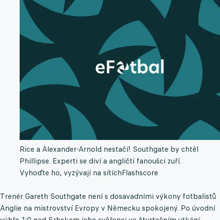
Rice a Alexander-Arnold nestačí! Southgate by chtěl
Phillipse. Experti se diví a angličtí fanoušci zuří.
Vyhoďte ho, vyzývají na sítích
Flashscore
Trenér Gareth Southgate není s dosavadními výkony fotbalistů
Anglie na mistrovství Evropy v Německu spokojený. Po úvodní
výhře 1:0 nad Srbskem jeho svěřenci ve čtvrtečním utkání