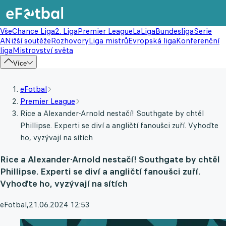
Vše
Chance Liga
2. Liga
Premier League
LaLiga
Bundesliga
Serie
A
Nižší soutěže
Rozhovory
Liga mistrů
Evropská liga
Konferenční
liga
Mistrovství světa
Více
eFotbal
Premier League
Rice a Alexander-Arnold nestačí! Southgate by chtěl
Phillipse. Experti se diví a angličtí fanoušci zuří. Vyhoďte
ho, vyzývají na sítích
Rice a Alexander-Arnold nestačí! Southgate by chtěl
Phillipse. Experti se diví a angličtí fanoušci zuří.
Vyhoďte ho, vyzývají na sítích
eFotbal
,
21.06.2024 12:53