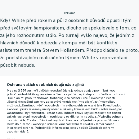
Reklama
Když White před rokem a půl z osobních důvodů opustil tým
před světovým šampionátem, dlouho se spekulovalo o tom, co
za jeho rozhodnutím stálo. Po turnaji vyšlo najevo, že jedním z
hlavních důvodů k odjezdu z kempu měl být konflikt s
asistentem trenéra Stevem Hollandem. Předpokládalo se proto,
že pod stávajícím realizačním týmem White v reprezentaci
působit nebude.
Defenzivní univerzál na svém rozhodnutí nic nezměnil ani před
březnovým srazem, z něhož se s předstihem omluvil. “Obdrželi
Ochrana vašich osobních údajů nás zajímá
My a naši
999
partneři ukládáme osobní údaje, jako jsou údaje o prohlížení nebo
jsme hovor od sportovního ředitele Arsenalu, který nám řekl, že
jedinečné identifikátory, ve vašem zařízení a využíváme přístup k nim. Volbou možnosti
„Souhlasím“ povolíte sledovací technologie na podporu účelů uvedených v části
Ben nechce být součástí nominace,” řekl před zápasy s Brazílií a
„Společně s našimi partnery zpracováváme údaje s tímto cílem“, zatímco volbou
možnosti „Zamítnout vše“ nebo odvoláním svého souhlasu je zakážete. Pokud budou
Belgií trenér Albionu Gareth Southgate.
sledovací prvky zakázány, určitý obsah a reklamy, které se vám budou zobrazovat, pro
vás nemusejí být relevantní. Tuto nabídku můžete znovu kdykoli zobrazit pro změnu
vašich nastavení nebo odvolání souhlasu, a to kliknutím na odkaz „Předvolby ochrany
Zdroj: Anglická fotbalová reprezentace
osobních údajů“ v dolní části webových stránek nebo případně na plovoucí ikonu v
levém dolním rohu webových stránek. Vaše nastavení se uplatní v rámci našeho
Internetová stránka. Podrobnější informace najdete v našich Zásadách ochrany
Není divu, že měl o záložníka Arsenalu zájem. Borců, kteří
osobních údajů.