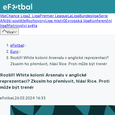
Vše
Chance Liga
2. Liga
Premier League
LaLiga
Bundesliga
Serie
A
Nižší soutěže
Rozhovory
Liga mistrů
Evropská liga
Konferenční
liga
Mistrovství světa
Více
eFotbal
Euro
Rozšíří White kolonii Arsenalu v anglické reprezentaci?
Zkusím ho přemluvit, hlásí Rice. Proti může být trenér
Rozšíří White kolonii Arsenalu v anglické
reprezentaci? Zkusím ho přemluvit, hlásí Rice. Proti
může být trenér
eFotbal
,
26.03.2024 16:33