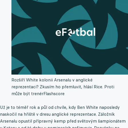
Rozšíří White kolonii Arsenalu v anglické
reprezentaci? Zkusím ho přemluvit, hlásí Rice. Proti
může být trenér
Flashscore
Už je to téměř rok a půl od chvíle, kdy Ben White naposledy
naskočil na hřiště v dresu anglické reprezentace. Záložník
Arsenalu opustil přípravný kemp před světovým šampionátem
v Kataru a od té doby v nominacích nefiguruje. Pozvánku na