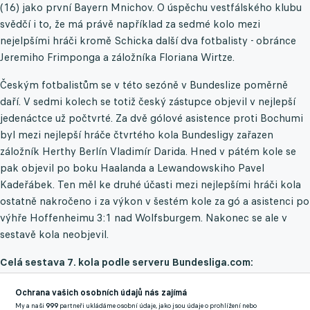
(16) jako první Bayern Mnichov. O úspěchu vestfálského klubu
svědčí i to, že má právě například za sedmé kolo mezi
nejelpšími hráči kromě Schicka další dva fotbalisty - obránce
Jeremiho Frimponga a záložníka Floriana Wirtze.
Českým fotbalistům se v této sezóně v Bundeslize poměrně
daří. V sedmi kolech se totiž český zástupce objevil v nejlepší
jedenáctce už počtvrté. Za dvě gólové asistence proti Bochumi
byl mezi nejlepší hráče čtvrtého kola Bundesligy zařazen
záložník Herthy Berlín Vladimír Darida. Hned v pátém kole se
pak objevil po boku Haalanda a Lewandowskiho Pavel
Kadeřábek. Ten měl ke druhé účasti mezi nejlepšími hráči kola
ostatně nakročeno i za výkon v šestém kole za gó a asistenci po
výhře Hoffenheimu 3:1 nad Wolfsburgem. Nakonec se ale v
sestavě kola neobjevil.
Celá sestava 7. kola podle serveru Bundesliga.com:
Sommer
(Borussia Mönchengladbach) -
Frimpong
(Bayer
Ochrana vašich osobních údajů nás zajímá
Leverkusen),
Kempf
(VfB Stuttgart),
Gvardiol
(RB Lipsko),
My a naši
999
partneři ukládáme osobní údaje, jako jsou údaje o prohlížení nebo