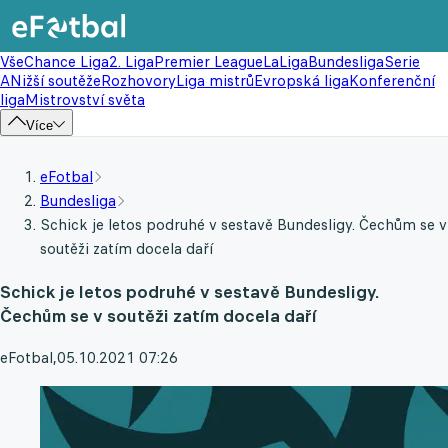
Vše
Chance Liga
2. Liga
Premier League
LaLiga
Bundesliga
Serie
A
Nižší soutěže
Rozhovory
Liga mistrů
Evropská liga
Konferenční
liga
Mistrovství světa
Více
eFotbal
Bundesliga
Schick je letos podruhé v sestavě Bundesligy. Čechům se v
soutěži zatím docela daří
Schick je letos podruhé v sestavě Bundesligy.
Čechům se v soutěži zatím docela daří
eFotbal
,
05.10.2021 07:26