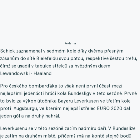
Reklama
Schick zaznamenal v sedmém kole díky dvěma přesným
zásahům do sítě Bielefeldu svou pátou, respektive šestou trefu,
čímž se usadil v tabulce střelců za hvězdným duem
Lewandowski - Haaland.
Pro českého bombarďáka to však není první účast mezi
nejlepšími jedenácti hráči kola Bundesligy v této sezóně. Prvně
to bylo za výkon útočníka Bayeru Leverkusen ve třetím kole
proti Augsburgu, ve kterém nejlepší střelec EURO 2020 dal
jeden gól a na druhý nahrál.
Leverkusenu se v této sezóně zatím nadmíru daří. V Bundeslize
je zatím na druhém místě, přičemž má na kontě stejně bodů