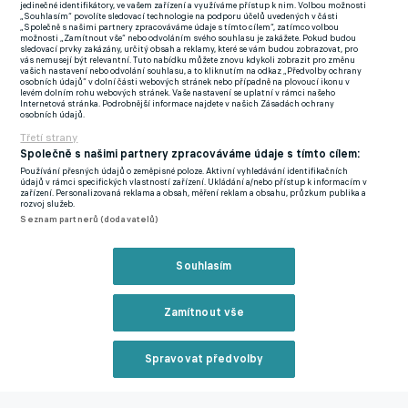
Guerreiro
(Borussia Dortmund) -
Wirtz
(Bayer Leverkusen),
jedinečné identifikátory, ve vašem zařízení a využíváme přístup k nim. Volbou možnosti
„Souhlasím“ povolíte sledovací technologie na podporu účelů uvedených v části
Skhiri
(Midfielder),
Nkunku
(RB Lipsko) -
Awoniyi
(Union Berlin),
„Společně s našimi partnery zpracováváme údaje s tímto cílem“, zatímco volbou
možnosti „Zamítnout vše“ nebo odvoláním svého souhlasu je zakážete. Pokud budou
Embolo
(Borussia Mönchengladbach),
Schick
(Bayer
sledovací prvky zakázány, určitý obsah a reklamy, které se vám budou zobrazovat, pro
vás nemusejí být relevantní. Tuto nabídku můžete znovu kdykoli zobrazit pro změnu
Leverkusen).
vašich nastavení nebo odvolání souhlasu, a to kliknutím na odkaz „Předvolby ochrany
osobních údajů“ v dolní části webových stránek nebo případně na plovoucí ikonu v
levém dolním rohu webových stránek. Vaše nastavení se uplatní v rámci našeho
Zdroj:
Bundesliga.com
Internetová stránka. Podrobnější informace najdete v našich Zásadách ochrany
osobních údajů.
Třetí strany
Bývalá korejská hvězda Manchesteru Park prosí fanoušky, aby
Společně s našimi partnery zpracováváme údaje s tímto cílem:
už nezpívali chorál o pojídání psů
Používání přesných údajů o zeměpisné poloze. Aktivní vyhledávání identifikačních
údajů v rámci specifických vlastností zařízení. Ukládání a/nebo přístup k informacím v
zařízení. Personalizovaná reklama a obsah, měření reklam a obsahu, průzkum publika a
Zmínky
rozvoj služeb.
Seznam partnerů (dodavatelů)
Bundesliga
Euro
Patrik Schick
Robert Lewandowski
Floriana
Haxhiu
Jeremie Frimpong
Vladimír Darida
Pavel Kadeřábek
Erling
Haaland
Leverkusen
Bielefeld
Augsburg
B.
Souhlasím
Mönchengladbach
Manchester Utd
RB
Lipsko
Bayern
Hertha
Hoffenheim
Wolfsburg
Bochum
Dortmund
St
Zamítnout vše
Berlín
Spravovat předvolby
Nejčtenější na eFotbalu
Reklama