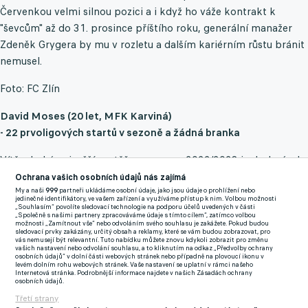
Červenkou velmi silnou pozici a i když ho váže kontrakt k
"ševcům" až do 31. prosince příštího roku, generální manažer
Zdeněk Grygera by mu v rozletu a dalším kariérním růstu bránit
nemusel.
Foto: FC Zlín
David Moses (20 let, MFK Karviná)
- 22 prvoligových startů v sezoně a žádná branka
Vítěz druhé nejvyšší soutěže ze sezony 2022/2023 je drobný, ale
hbitý Nigerijec s dvojkou na zádech, jehož perspektiva není
Ochrana vašich osobních údajů nás zajímá
malá. V Karviné už se nachází více než dva roky a prochází
My a naši
999
partneři ukládáme osobní údaje, jako jsou údaje o prohlížení nebo
jedinečné identifikátory, ve vašem zařízení a využíváme přístup k nim. Volbou možnosti
postupným vývojem.
„Souhlasím“ povolíte sledovací technologie na podporu účelů uvedených v části
„Společně s našimi partnery zpracováváme údaje s tímto cílem“, zatímco volbou
možnosti „Zamítnout vše“ nebo odvoláním svého souhlasu je zakážete. Pokud budou
sledovací prvky zakázány, určitý obsah a reklamy, které se vám budou zobrazovat, pro
Nejprve dostal šanci v rezervě a v prvním týmu MFK je přesně
vás nemusejí být relevantní. Tuto nabídku můžete znovu kdykoli zobrazit pro změnu
vašich nastavení nebo odvolání souhlasu, a to kliknutím na odkaz „Předvolby ochrany
rok, s tím, že mnohem lepší měl druhou polovinu ročníku a jen v
osobních údajů“ v dolní části webových stránek nebo případně na plovoucí ikonu v
levém dolním rohu webových stránek. Vaše nastavení se uplatní v rámci našeho
roce 2024 se ho týkala základní sestava dvanáctkrát. Ať už
Internetová stránka. Podrobnější informace najdete v našich Zásadách ochrany
osobních údajů.
dopadne boj o záchranu jakkoliv, současná adresa by jeho
Třetí strany
konečnou stanicí určitě být nemusela.