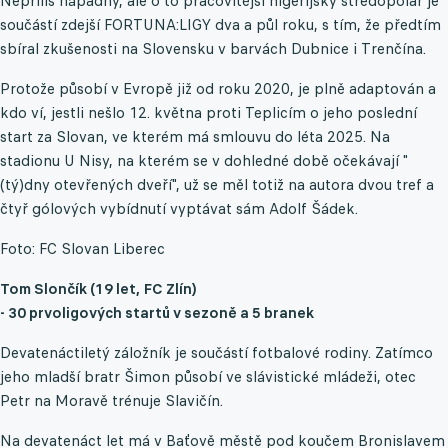
Nepříliš nápadný, ale o to pracovitější nigerijský středopolař je
součástí zdejší FORTUNA:LIGY dva a půl roku, s tím, že předtím
sbíral zkušenosti na Slovensku v barvách Dubnice i Trenčína.
Protože působí v Evropě již od roku 2020, je plně adaptován a
kdo ví, jestli nešlo 12. května proti Teplicím o jeho poslední
start za Slovan, ve kterém má smlouvu do léta 2025. Na
stadionu U Nisy, na kterém se v dohledné době očekávají "
(tý)dny otevřených dveří", už se měl totiž na autora dvou tref a
čtyř gólových vybídnutí vyptávat sám Adolf Šádek.
Foto: FC Slovan Liberec
Tom Slončík (19 let, FC Zlín)
- 30 prvoligových startů v sezoně a 5 branek
Devatenáctiletý záložník je součástí fotbalové rodiny. Zatímco
jeho mladší bratr Šimon působí ve slávistické mládeži, otec
Petr na Moravě trénuje Slavičín.
Na devatenáct let má v Baťově městě pod koučem Bronislavem