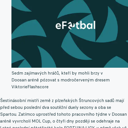
Sedm zajímavých hráčů, kteří by mohli brzy v
Doosan aréně pózovat s modročerveným dresem
Viktorie
Flashscore
Šestinásobní mistři země z plzeňských Štruncových sadů mají
před sebou poslední dva soutěžní duely sezony a oba se
Spartou. Zatímco uprostřed tohoto pracovního týdne v Doosan
aréně vyvrcholí MOL Cup, o čtyři dny později se odehraje na
Letné poslední pětatřicáté kolo FORTUNA:LIGY, v němž však už