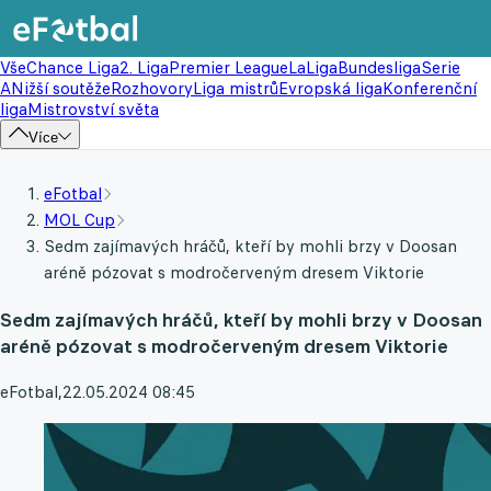
Vše
Chance Liga
2. Liga
Premier League
LaLiga
Bundesliga
Serie
A
Nižší soutěže
Rozhovory
Liga mistrů
Evropská liga
Konferenční
liga
Mistrovství světa
Více
eFotbal
MOL Cup
Sedm zajímavých hráčů, kteří by mohli brzy v Doosan
aréně pózovat s modročerveným dresem Viktorie
Sedm zajímavých hráčů, kteří by mohli brzy v Doosan
aréně pózovat s modročerveným dresem Viktorie
eFotbal
,
22.05.2024 08:45