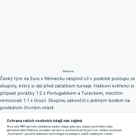
Reklama
Český tým na Euru v Německu nesplnil cíl v podobě postupu ze
skupiny, který si dal před začátkem turnaje. Haškovi svěřenci si
připsali porážky 1:2 s Portugalskem a Tureckem, mezitím
remizovali 1:1 s Gruzií. Skupinu zakončili s jediným bodem na
posledním čtvrtém místě.
Středeční rozhodující utkání o postup s Turky poznamenalo
Ochrana vašich osobních údajů nás zajímá
vyloučení záložníka Antonína Baráka už ve 20. minutě.
My a naši
997
partneři ukládáme osobní údaje, jako jsou údaje o prohlížení nebo
jedinečné identifikátory, ve vašem zařízení a využíváme přístup k nim. Volbou možnosti
"Samozřejmě ta červená karta zápas do značné míry ovlivnila.
„Souhlasím“ povolíte sledovací technologie na podporu účelů uvedených v části