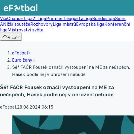
Vše
Chance Liga
2. Liga
Premier League
LaLiga
Bundesliga
Serie
A
Nižší soutěže
Rozhovory
Liga mistrů
Evropská liga
Konferenční
liga
Mistrovství světa
Více
eFotbal
Euro ženy
Šéf FAČR Fousek označil vystoupení na ME za neúspěch,
Hašek podle něj v ohrožení nebude
Šéf FAČR Fousek označil vystoupení na ME za
neúspěch, Hašek podle něj v ohrožení nebude
eFotbal
,
28.06.2024 06:15