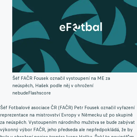
Šéf FAČR Fousek označil vystoupení na ME za
neúspěch, Hašek podle něj v ohrožení
nebude
Flashscore
Šéf Fotbalové asociace ČR (FAČR) Petr Fousek označil vyřazení
reprezentace na mistrovství Evropy v Německu už po skupině
za neúspěch. Vystoupením národního mužstva se bude zabývat
výkonný výbor FAČR, jeho předseda ale nepředpokládá, že by
byla v ohrožení pozice trenéra Ivana Haška. Řekl to novinářům