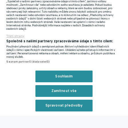
„Společně s našimi partnery zpracováváme údaje s tímto cílem“, zatímco volbou
Ale udělali jsme jen jeden bod, přestože naše ambice byla
možnosti „Zamítnout vše“ nebo odvoláním svého souhlasu je zakážete. Pokud budou
sledovací prvky zakázány, určitý obsah a reklamy, které se vám budou zobrazovat, pro
postoupit ze skupiny. To nelze považovat za úspěch. Těch
vás nemusejí být relevantní. Tuto nabídku můžete znovu kdykoli zobrazit pro změnu
vašich nastavení nebo odvolání souhlasu, a to kliknutím na odkaz „Předvolby ochrany
okolností je tam více a my si to v klidu rozebereme,"
prohlásil
osobních údajů“ v dolní části webových stránek nebo případně na plovoucí ikonu v
levém dolním rohu webových stránek. Vaše nastavení se uplatní v rámci našeho
Fousek.
Internetová stránka. Podrobnější informace najdete v našich Zásadách ochrany
osobních údajů.
Třetí strany
Ostře kritizovaný Barák vzal po příletu reprezentace do Prahy
Společně s našimi partnery zpracováváme údaje s tímto cílem:
porážku s Tureckem na sebe
Používání přesných údajů o zeměpisné poloze. Aktivní vyhledávání identifikačních
údajů v rámci specifických vlastností zařízení. Ukládání a/nebo přístup k informacím v
Hašek převzal tým na začátku roku po Jaroslavu Šilhavém,
zařízení. Personalizovaná reklama a obsah, měření reklam a obsahu, průzkum publika a
rozvoj služeb.
který se navzdory postupu na Euro rozhodl skončit.
Seznam partnerů (dodavatelů)
Šedesátiletý kouč má s vedením FAČR smlouvu do konce
kvalifikace o mistrovství světa, tedy do listopadu příštího roku,
Souhlasím
s opcí na baráž, případně závěrečný turnaj.
Neúspěch na evropském šampionátu podle všeho nebude
Zamítnout vše
znamenat, že by Haškova pozice byla v ohrožení. "
To
nepředpokládám, protože za dva měsíce se hraje Liga národů,"
Spravovat předvolby
připomněl Fousek.
Reklama
Hašek s týmem vyhrál všechny čtyři letošní přípravné zápasy