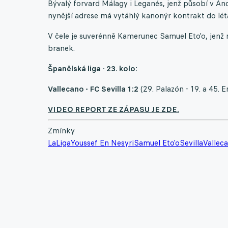
Bývalý forvard Málagy i Leganés, jenž působí v And
nynější adrese má vytáhlý kanonýr kontrakt do lét
V čele je suverénně Kamerunec Samuel Eto'o, jenž n
branek.
Španělská liga - 23. kolo:
Vallecano - FC Sevilla 1:2
(29. Palazón - 19. a 45. E
VIDEO REPORT ZE ZÁPASU JE ZDE.
Zmínky
LaLiga
Youssef En Nesyri
Samuel Eto'o
Sevilla
Vallec