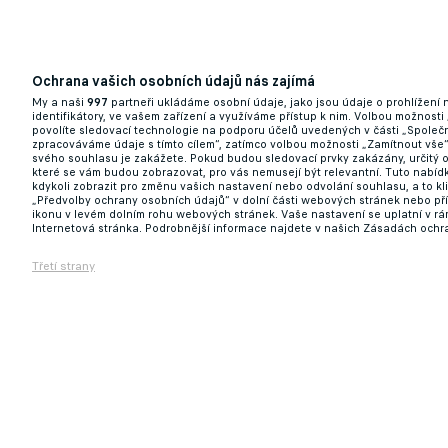
Ochrana vašich osobních údajů nás zajímá
My a naši
997
partneři ukládáme osobní údaje, jako jsou údaje o prohlížení
identifikátory, ve vašem zařízení a využíváme přístup k nim. Volbou možnosti
povolíte sledovací technologie na podporu účelů uvedených v části „Společn
zpracováváme údaje s tímto cílem“, zatímco volbou možnosti „Zamítnout vše
svého souhlasu je zakážete. Pokud budou sledovací prvky zakázány, určitý 
které se vám budou zobrazovat, pro vás nemusejí být relevantní. Tuto nabí
kdykoli zobrazit pro změnu vašich nastavení nebo odvolání souhlasu, a to k
„Předvolby ochrany osobních údajů“ v dolní části webových stránek nebo př
ikonu v levém dolním rohu webových stránek. Vaše nastavení se uplatní v r
Internetová stránka. Podrobnější informace najdete v našich Zásadách ochr
Třetí strany