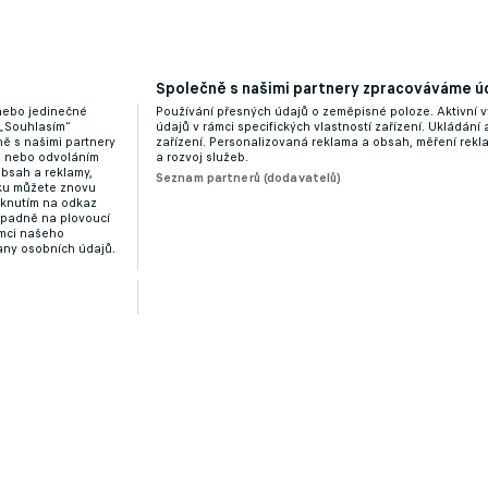
Společně s našimi partnery zpracováváme úd
 nebo jedinečné
Používání přesných údajů o zeměpisné poloze. Aktivní v
 „Souhlasím“
údajů v rámci specifických vlastností zařízení. Ukládání 
ě s našimi partnery
zařízení. Personalizovaná reklama a obsah, měření rek
“ nebo odvoláním
a rozvoj služeb.
obsah a reklamy,
Seznam partnerů (dodavatelů)
dku můžete znovu
liknutím na odkaz
ípadně na plovoucí
ámci našeho
any osobních údajů.