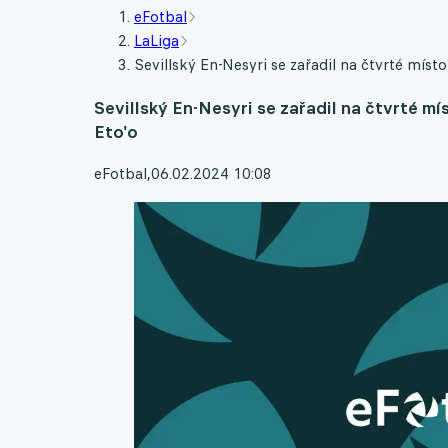
eFotbal
LaLiga
Sevillský En-Nesyri se zařadil na čtvrté místo
Sevillský En-Nesyri se zařadil na čtvrté mí
Eto'o
eFotbal
,
06.02.2024 10:08