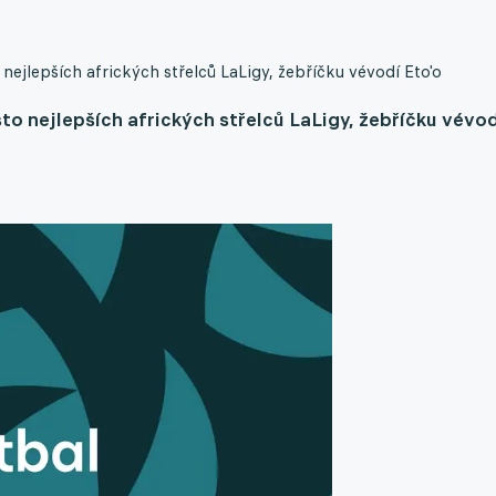
 nejlepších afrických střelců LaLigy, žebříčku vévodí Eto'o
sto nejlepších afrických střelců LaLigy, žebříčku vévod