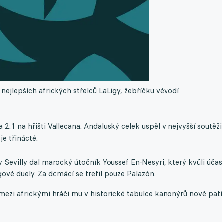
 nejlepších afrických střelců LaLigy, žebříčku vévodí
a 2:1 na hřišti Vallecana. Andaluský celek uspěl v nejvyšší soutěž
je třinácté.
Sevilly dal marocký útočník Youssef En-Nesyri, který kvůli účas
ové duely. Za domácí se trefil pouze Palazón.
a mezi africkými hráči mu v historické tabulce kanonýrů nově patř