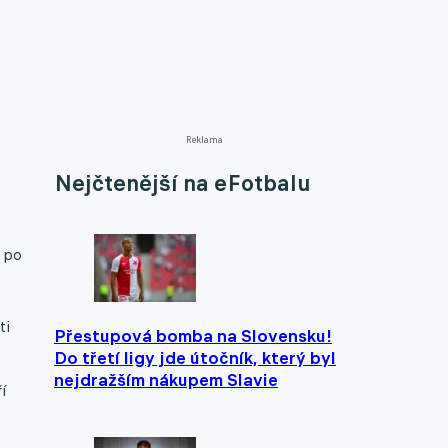
Reklama
Nejčtenější na eFotbalu
i po
ti
Přestupová bomba na Slovensku!
Do třetí ligy jde útočník, který byl
nejdražším nákupem Slavie
í