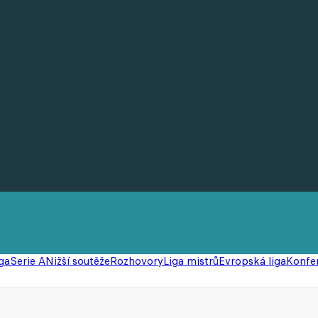
ga
Serie A
Nižší soutěže
Rozhovory
Liga mistrů
Evropská liga
Konfer