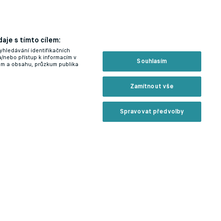
aje s tímto cílem:
yhledávání identifikačních
a/nebo přístup k informacím v
Souhlasím
lam a obsahu, průzkum publika
Zamítnout vše
Spravovat předvolby