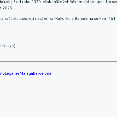
alusii již od roku 2020, však může žebříčkem dál stoupat. Na sv
a 2025.
a začátku tisíciletí nasázel za Mallorku a Barcelonu celkem 161
n-Nesyri)
ano
Leganes
Malaga
Barcelona