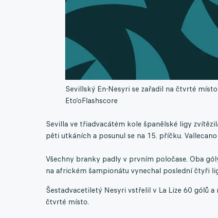
Sevillský En-Nesyri se zařadil na čtvrté místo
Eto'o
Flashscore
Sevilla ve třiadvacátém kole španělské ligy zvítězil
pěti utkáních a posunul se na 15. příčku. Vallecano 
Všechny branky padly v prvním poločase. Oba góly 
na africkém šampionátu vynechal poslední čtyři lig
Šestadvacetiletý Nesyri vstřelil v La Lize 60 gólů 
čtvrté místo.