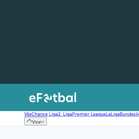
Vše
Chance Liga
2. Liga
Premier League
LaLiga
Bundesli
Více