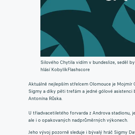
Silového Chytila vidím v bundeslize, seděl 
hlásí Kobylík
Flashscore
Aktuálně nejlepším střelcem Olomouce je Mojmír C
Sigmy a díky pěti trefám a jedné gólové asistenci
Antonína Růska.
U třiadvacetiletého forvarda z Androva stadionu, j
ale i o opakovaných nadprůměrných výkonech.
Jeho vývoj pozorně sleduje i bývalý hráč Sigmy Dav