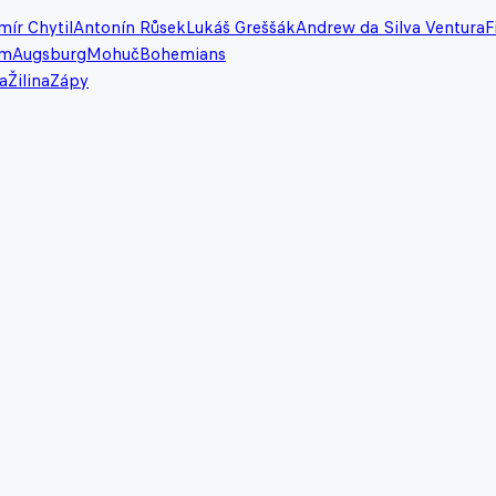
ír Chytil
Antonín Růsek
Lukáš Greššák
Andrew da Silva Ventura
F
im
Augsburg
Mohuč
Bohemians
a
Žilina
Zápy