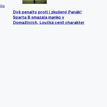
ilip
Dvě penalty proti i zkušený Panák!
Sparta B smazala manko v
Domažlicích, Loučka cenil charakter