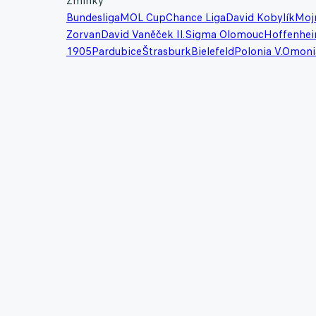
Zmínky
Bundesliga
MOL Cup
Chance Liga
David Kobylík
Mojm
Zorvan
David Vaněček II.
Sigma Olomouc
Hoffenhe
1905
Pardubice
Štrasburk
Bielefeld
Polonia V.
Omoni