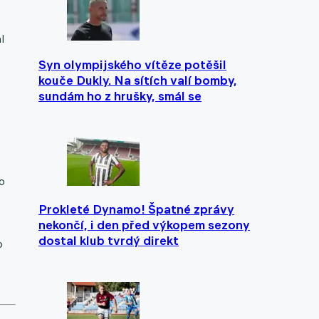
l
Syn olympijského vítěze potěšil
kouče Dukly. Na sítích valí bomby,
sundám ho z hrušky, smál se
o
Prokleté Dynamo! Špatné zprávy
nekončí, i den před výkopem sezony
dostal klub tvrdý direkt
o