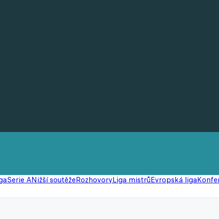
ga
Serie A
Nižší soutěže
Rozhovory
Liga mistrů
Evropská liga
Konfer