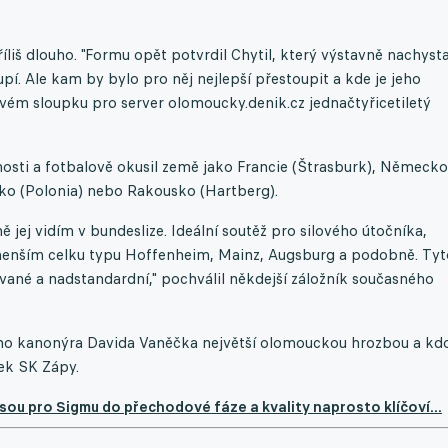
íliš dlouho. "Formu opět potvrdil Chytil, který výstavně nachysta
upí. Ale kam by bylo pro něj nejlepší přestoupit a kde je jeho
 svém sloupku pro server olomoucky.denik.cz jednačtyřicetiletý
sti a fotbalově okusil země jako Francie (Štrasburk), Německo
lsko (Polonia) nebo Rakousko (Hartberg).
 jej vidím v bundeslize. Ideální soutěž pro silového útočníka,
 menším celku typu Hoffenheim, Mainz, Augsburg a podobně. Tyt
vané a nadstandardní," pochválil někdejší záložník současného
ného kanonýra Davida Vaněčka největší olomouckou hrozbou a kd
lek SK Zápy.
jsou pro Sigmu do přechodové fáze a kvality naprosto klíčoví...