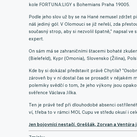
kole FORTUNA:LIGY s Bohemians Praha 19005.
Podle jeho slov už by se na Hané nemusel zdržet př
náš jediný gól. V Olomouci se již neřeší, zda přesto
současný strop, aby si nezvolil špatně," napsal ve
expert.
On sám má se zahraničními štacemi bohaté zkušeno
(Bielefeld), Kypr (Omonia), Slovensko (Žilina), Po
Kde by si dokázal představit právě Chytila? "Osobně
zároveň by v ní dostal čas se prosadit v nějakém
polemiky svědčí o tom, že jeho výkony jsou opako
svěřence Václava Jílka.
Ten je právě teď při dlouhodobé absenci ostříle
ví, třeba to v rámci MOL Cupu ve středu okusí i ce
Jen bojovníci nestačí. Greššák, Zorvan a Ventúra 