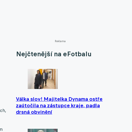
Reklama
Nejčtenější na eFotbalu
Válka slov! Majitelka Dynama ostře
zaútočila na zástupce kraje, padla
ech,
drsná obvinění
ím