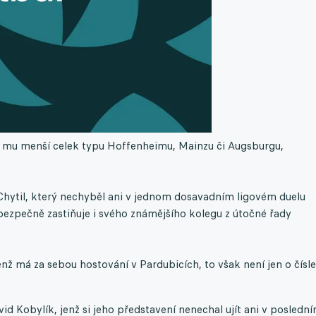
by mu menší celek typu Hoffenheimu, Mainzu či Augsburgu,
hytil, který nechyběl ani v jednom dosavadním ligovém duelu
 bezpečně zastiňuje i svého známějšího kolegu z útočné řady
enž má za sebou hostování v Pardubicích, to však není jen o čísl
id Kobylík, jenž si jeho představení nenechal ujít ani v posledn