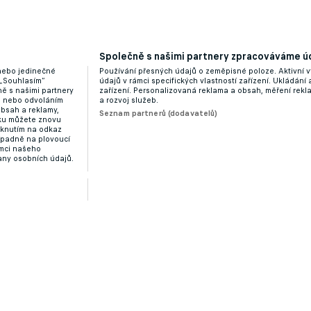
Společně s našimi partnery zpracováváme úd
 nebo jedinečné
Používání přesných údajů o zeměpisné poloze. Aktivní v
 „Souhlasím“
údajů v rámci specifických vlastností zařízení. Ukládání 
ě s našimi partnery
zařízení. Personalizovaná reklama a obsah, měření rek
“ nebo odvoláním
a rozvoj služeb.
obsah a reklamy,
Seznam partnerů (dodavatelů)
dku můžete znovu
liknutím na odkaz
ípadně na plovoucí
ámci našeho
any osobních údajů.