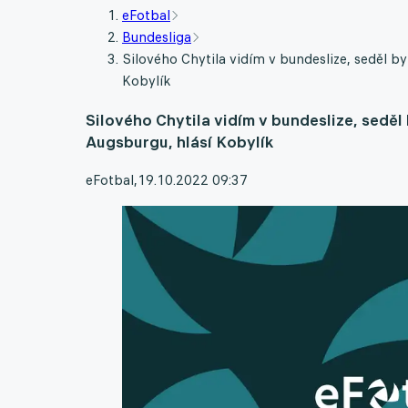
eFotbal
Bundesliga
Silového Chytila vidím v bundeslize, seděl 
Kobylík
Silového Chytila vidím v bundeslize, sedě
Augsburgu, hlásí Kobylík
eFotbal
,
19.10.2022 09:37