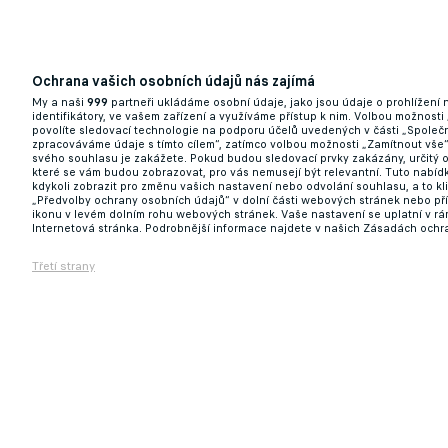
Ochrana vašich osobních údajů nás zajímá
My a naši
999
partneři ukládáme osobní údaje, jako jsou údaje o prohlížení
identifikátory, ve vašem zařízení a využíváme přístup k nim. Volbou možnosti
povolíte sledovací technologie na podporu účelů uvedených v části „Společn
zpracováváme údaje s tímto cílem“, zatímco volbou možnosti „Zamítnout vše
svého souhlasu je zakážete. Pokud budou sledovací prvky zakázány, určitý 
které se vám budou zobrazovat, pro vás nemusejí být relevantní. Tuto nabí
kdykoli zobrazit pro změnu vašich nastavení nebo odvolání souhlasu, a to k
„Předvolby ochrany osobních údajů“ v dolní části webových stránek nebo př
ikonu v levém dolním rohu webových stránek. Vaše nastavení se uplatní v r
Internetová stránka. Podrobnější informace najdete v našich Zásadách ochr
Třetí strany