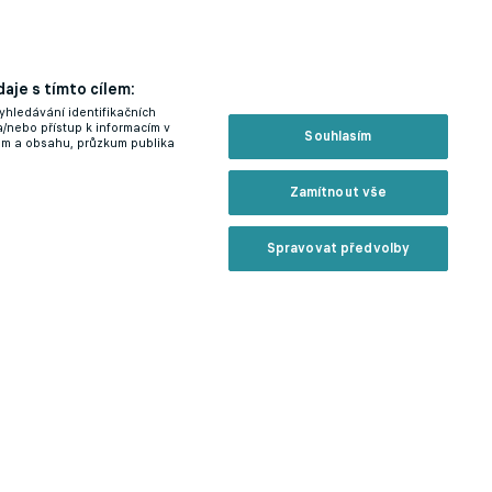
aje s tímto cílem:
yhledávání identifikačních
a/nebo přístup k informacím v
Souhlasím
lam a obsahu, průzkum publika
Zamítnout vše
Spravovat předvolby