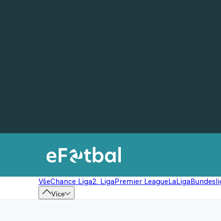
Vše
Chance Liga
2. Liga
Premier League
LaLiga
Bundesli
Více