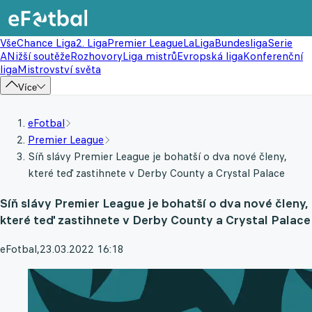
Vše
Chance Liga
2. Liga
Premier League
LaLiga
Bundesliga
Serie
A
Nižší soutěže
Rozhovory
Liga mistrů
Evropská liga
Konferenční
liga
Mistrovství světa
Více
eFotbal
Premier League
Síň slávy Premier League je bohatší o dva nové členy,
které teď zastihnete v Derby County a Crystal Palace
Síň slávy Premier League je bohatší o dva nové členy,
které teď zastihnete v Derby County a Crystal Palace
eFotbal
,
23.03.2022 16:18