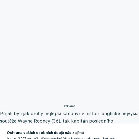
Reklama
Přijali byli jak druhý nejlepší kanonýr v historii anglické nejvyšší
soutěže Wayne Rooney (36), tak kapitán posledního
mistrovského týmu Arsenalu z ročníku 2003/2004 Patrick Vieira
Ochrana vašich osobních údajů nás zajímá
(45), jehož celek tehdy dokráčel k primátu bez ztráty kytičky.
My a naši
997
partneři ukládáme osobní údaje, jako jsou údaje o prohlížení nebo