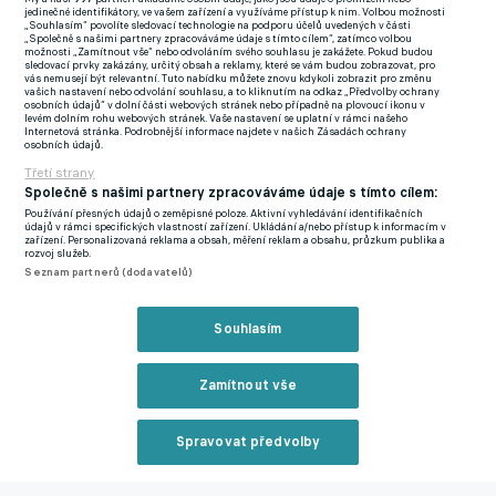
jedinečné identifikátory, ve vašem zařízení a využíváme přístup k nim. Volbou možnosti
„Souhlasím“ povolíte sledovací technologie na podporu účelů uvedených v části
"Ocenění si velmi vážím. Co si pamatuji, tak už jako malý kluk
„Společně s našimi partnery zpracováváme údaje s tímto cílem“, zatímco volbou
možnosti „Zamítnout vše“ nebo odvoláním svého souhlasu je zakážete. Pokud budou
jsem Premier League sledoval a chtěl jsem se živit fotbalem,
sledovací prvky zakázány, určitý obsah a reklamy, které se vám budou zobrazovat, pro
vás nemusejí být relevantní. Tuto nabídku můžete znovu kdykoli zobrazit pro změnu
dávat góly a vyhrávat poháry," uvedl ve stručném prohlášení
vašich nastavení nebo odvolání souhlasu, a to kliknutím na odkaz „Předvolby ochrany
osobních údajů“ v dolní části webových stránek nebo případně na plovoucí ikonu v
vítěz Ligy mistrů, který aktuálně šéfuje Derby County.
levém dolním rohu webových stránek. Vaše nastavení se uplatní v rámci našeho
Internetová stránka. Podrobnější informace najdete v našich Zásadách ochrany
osobních údajů.
O devět let starší Francouz vyhrál v Londýně tituly v letech
Třetí strany
1998, 2002 a 2004, s tím, že později reprezentoval také
Společně s našimi partnery zpracováváme údaje s tímto cílem:
Manchester City. "Dostat se do společnosti nejlepších hráčů
Používání přesných údajů o zeměpisné poloze. Aktivní vyhledávání identifikačních
údajů v rámci specifických vlastností zařízení. Ukládání a/nebo přístup k informacím v
nejlepší ligy světa je velká věc. Jsem na to pyšný a pomohlo mi
zařízení. Personalizovaná reklama a obsah, měření reklam a obsahu, průzkum publika a
rozvoj služeb.
to si uvědomit, jak dobrý jsem býval," vzkázal sportem.cz
Seznam partnerů (dodavatelů)
citovaný manažer Crystal Palace, jenž v nedávné minulosti řídil i
New York City FC.
Souhlasím
Zatímco Derby je nyní v Championship na poslední
Zamítnout vše
čtyřiadvacáté pozici a hrají mu přímý pád do Legaue One,
Crystal Palace je aktuálně dvanácté a sestupové starosti by mít
nemělo.
Spravovat předvolby
Reklama
Za každou cenu v centru pozornosti. Loučení se sudím Mikem