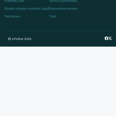
Podmínky užití
GDPR a žurnalistika
Zásady ochrany osobních údajů
Doporučené stránky
Třetí strany
Tiráž
© eFotbal
2026