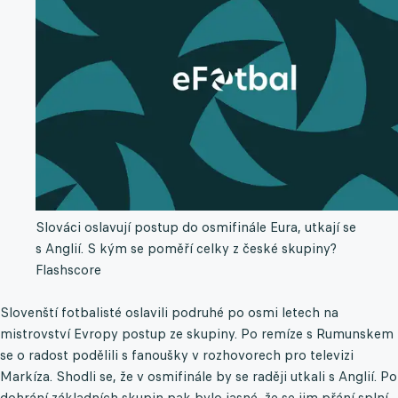
Slováci oslavují postup do osmifinále Eura, utkají se
s Anglií. S kým se poměří celky z české skupiny?
Flashscore
Slovenští fotbalisté oslavili podruhé po osmi letech na
mistrovství Evropy postup ze skupiny. Po remíze s Rumunskem
se o radost podělili s fanoušky v rozhovorech pro televizi
Markíza. Shodli se, že v osmifinále by se raději utkali s Anglií. Po
dohrání základních skupin pak bylo jasné, že se jim přání splní.