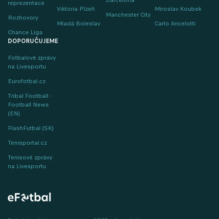
reprezentace
Viktoria Plzeň
Miroslav Koubek
Manchester City
Rozhovory
Mladá Boleslav
Carlo Ancelotti
Chance Liga
DOPORUČUJEME
Fotbalové zprávy
na Livesportu
Eurofotbal.cz
Tribal Football -
Football News
(EN)
FlashFutbal (SK)
Tenisportal.cz
Tenisové zprávy
na Livesportu