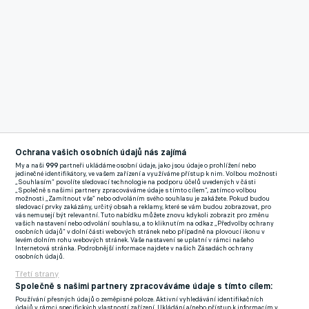
Ochrana vašich osobních údajů nás zajímá
My a naši
999
partneři ukládáme osobní údaje, jako jsou údaje o prohlížení nebo
jedinečné identifikátory, ve vašem zařízení a využíváme přístup k nim. Volbou možnosti
„Souhlasím“ povolíte sledovací technologie na podporu účelů uvedených v části
„Společně s našimi partnery zpracováváme údaje s tímto cílem“, zatímco volbou
možnosti „Zamítnout vše“ nebo odvoláním svého souhlasu je zakážete. Pokud budou
sledovací prvky zakázány, určitý obsah a reklamy, které se vám budou zobrazovat, pro
vás nemusejí být relevantní. Tuto nabídku můžete znovu kdykoli zobrazit pro změnu
vašich nastavení nebo odvolání souhlasu, a to kliknutím na odkaz „Předvolby ochrany
osobních údajů“ v dolní části webových stránek nebo případně na plovoucí ikonu v
levém dolním rohu webových stránek. Vaše nastavení se uplatní v rámci našeho
Internetová stránka. Podrobnější informace najdete v našich Zásadách ochrany
osobních údajů.
Třetí strany
Společně s našimi partnery zpracováváme údaje s tímto cílem:
Používání přesných údajů o zeměpisné poloze. Aktivní vyhledávání identifikačních
údajů v rámci specifických vlastností zařízení. Ukládání a/nebo přístup k informacím v