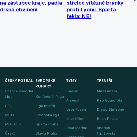
na zástupce kraje, padla
střelec vítězné branky
drsná obvinění
proti Lyonu. Sparta
řekla: NE!
ČESKÝ FOTBAL
EVROPSKÉ
TÝMY
TRENÉŘI
POHÁRY
Chance Národní
Bayern
Mikel Arteta
Liga
Konferenční liga
Arsenal
Pep Guardiola
ČFL
Liga mistrů
Leverkusen
Diego Simeone
MSFL
Evropská liga
Inter Milan
Brian Priske
MOL Cup
Sparta Praha
Real Madrid
Jindřich
Česká
Slavia Praha
Trpišovský
Barcelona