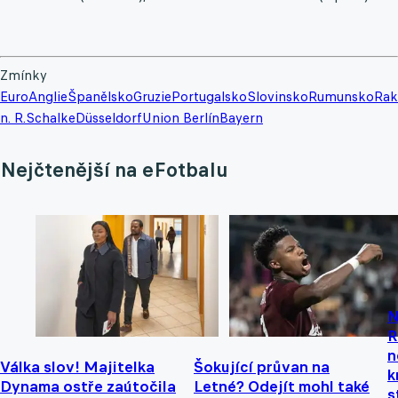
Zmínky
Euro
Anglie
Španělsko
Gruzie
Portugalsko
Slovinsko
Rumunsko
Rak
n. R.
Schalke
Düsseldorf
Union Berlín
Bayern
Nejčtenější na eFotbalu
N
R
n
Válka slov! Majitelka
Šokující průvan na
k
Dynama ostře zaútočila
Letné? Odejít mohl také
s