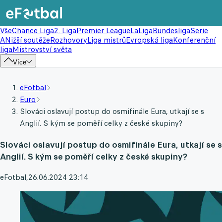
Vše
Chance Liga
2. Liga
Premier League
LaLiga
Bundesliga
Serie
A
Nižší soutěže
Rozhovory
Liga mistrů
Evropská liga
Konferenční
liga
Mistrovství světa
Více
eFotbal
Euro
Slováci oslavují postup do osmifinále Eura, utkají se s
Anglií. S kým se poměří celky z české skupiny?
Slováci oslavují postup do osmifinále Eura, utkají se s
Anglií. S kým se poměří celky z české skupiny?
eFotbal
,
26.06.2024 23:14