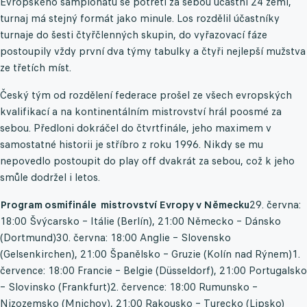
Evropského šampionátu se potřetí za sebou účastní 24 zemí,
turnaj má stejný formát jako minule. Los rozdělil účastníky
turnaje do šesti čtyřčlenných skupin, do vyřazovací fáze
postoupily vždy první dva týmy tabulky a čtyři nejlepší mužstva
ze třetích míst.
Český tým od rozdělení federace prošel ze všech evropských
kvalifikací a na kontinentálním mistrovství hrál poosmé za
sebou. Předloni dokráčel do čtvrtfinále, jeho maximem v
samostatné historii je stříbro z roku 1996. Nikdy se mu
nepovedlo postoupit do play off dvakrát za sebou, což k jeho
smůle dodržel i letos.
Program osmifinále mistrovství Evropy v Německu
29. června:
18:00 Švýcarsko – Itálie (Berlín), 21:00 Německo – Dánsko
(Dortmund)30. června: 18:00 Anglie – Slovensko
(Gelsenkirchen), 21:00 Španělsko – Gruzie (Kolín nad Rýnem)1.
července: 18:00 Francie – Belgie (Düsseldorf), 21:00 Portugalsko
– Slovinsko (Frankfurt)2. července: 18:00 Rumunsko –
Nizozemsko (Mnichov), 21:00 Rakousko – Turecko (Lipsko)