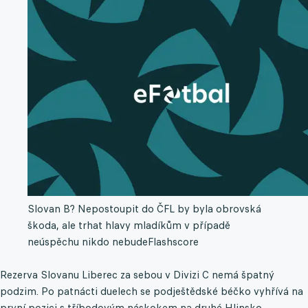
Slovan B? Nepostoupit do ČFL by byla obrovská
škoda, ale trhat hlavy mladíkům v případě
neúspěchu nikdo nebude
Flashscore
Rezerva Slovanu Liberec za sebou v Divizi C nemá špatný
podzim. Po patnácti duelech se podještědské béčko vyhřívá na
první pozici s tříbodovým náskokem na druhé Hlinsko.