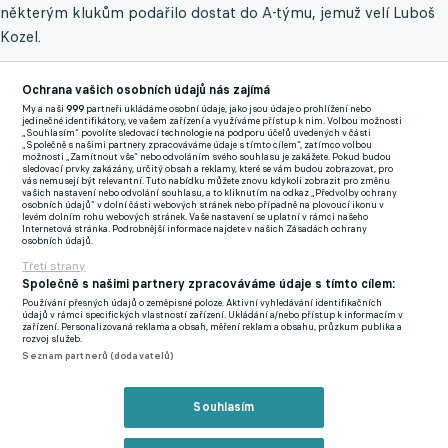
některým klukům podařilo dostat do A-týmu, jemuž velí Luboš
Kozel.
Dílčí cíle pro jaro jsou ale dané již ve velkém předstihu. "Tvrdit,
Ochrana vašich osobních údajů nás zajímá
že v tuto chvíli nehrajeme o postup a není to cíl, by byla
My a naši
999
partneři ukládáme osobní údaje, jako jsou údaje o prohlížení nebo
hloupost. Tým je postavený na mladých klucích. Nepostoupit
jedinečné identifikátory, ve vašem zařízení a využíváme přístup k nim. Volbou možnosti
„Souhlasím“ povolíte sledovací technologie na podporu účelů uvedených v části
by byla obrovská škoda, ale trhat jim za to hlavu a vytvářet na
„Společně s našimi partnery zpracováváme údaje s tímto cílem“, zatímco volbou
možnosti „Zamítnout vše“ nebo odvoláním svého souhlasu je zakážete. Pokud budou
ně tlak by bylo kontraproduktivní. Pro nás bude cílem rozvíjet
sledovací prvky zakázány, určitý obsah a reklamy, které se vám budou zobrazovat, pro
vás nemusejí být relevantní. Tuto nabídku můžete znovu kdykoli zobrazit pro změnu
kluky dál, dávat šanci mladším hráčům a daleko větší odměna
vašich nastavení nebo odvolání souhlasu, a to kliknutím na odkaz „Předvolby ochrany
osobních údajů“ v dolní části webových stránek nebo případně na plovoucí ikonu v
bude, když se jeden dva tři z nich dostanou do áčka a budou
levém dolním rohu webových stránek. Vaše nastavení se uplatní v rámci našeho
Internetová stránka. Podrobnější informace najdete v našich Zásadách ochrany
moct rozdávat radost na ligových pažitech. To je hlavní cíl
osobních údajů.
Třetí strany
béčka. A měl by takový být. Je jedno, jestli se to děje v ČFL,
Společně s našimi partnery zpracováváme údaje s tímto cílem:
nebo Divizi. Z ČFL je samozřejmě do ligy blíž, soutěž je o dost
Používání přesných údajů o zeměpisné poloze. Aktivní vyhledávání identifikačních
kvalitnější a pro nás je složité se soustředit na každých 15
údajů v rámci specifických vlastností zařízení. Ukládání a/nebo přístup k informacím v
zařízení. Personalizovaná reklama a obsah, měření reklam a obsahu, průzkum publika a
utkání, když některé týmy nejsou tak kvalitní a kulturu hry
rozvoj služeb.
Seznam partnerů (dodavatelů)
nemají až takovou. V ČFL bychom byli daleko koncentrovanější,
každopádně se s tím snažíme pracovat a hráčům vysvětlovat, že
Souhlasím
každý zápas je o tři body," uvedl na webu fcslovanliberec.cz
odborník ze stadionu U Nisy.