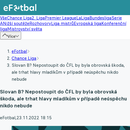
Vše
Chance Liga
2. Liga
Premier League
LaLiga
Bundesliga
Serie
A
Nižší soutěže
Rozhovory
Liga mistrů
Evropská liga
Konferenční
liga
Mistrovství světa
Více
eFotbal
Chance Liga
Slovan B? Nepostoupit do ČFL by byla obrovská škoda,
ale trhat hlavy mladíkům v případě neúspěchu nikdo
nebude
Slovan B? Nepostoupit do ČFL by byla obrovská
škoda, ale trhat hlavy mladíkům v případě neúspěchu
nikdo nebude
eFotbal
,
23.11.2022 18:15