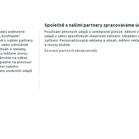
Společně s našimi partnery zpracováváme úd
 nebo jedinečné
Používání přesných údajů o zeměpisné poloze. Aktivní v
 „Souhlasím“
údajů v rámci specifických vlastností zařízení. Ukládání 
ě s našimi partnery
zařízení. Personalizovaná reklama a obsah, měření rek
“ nebo odvoláním
a rozvoj služeb.
obsah a reklamy,
Seznam partnerů (dodavatelů)
dku můžete znovu
liknutím na odkaz
ípadně na plovoucí
ámci našeho
any osobních údajů.