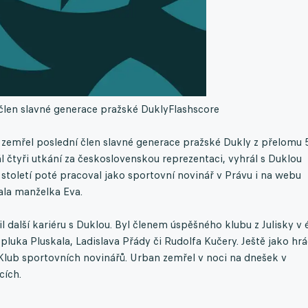
člen slavné generace pražské Dukly
Flashscore
 zemřel poslední člen slavné generace pražské Dukly z přelomu 
ál čtyři utkání za československou reprezentaci, vyhrál s Duklou
t století poté pracoval jako sportovní novinář v Právu i na webu
ala manželka Eva.
další kariéru s Duklou. Byl členem úspěšného klubu z Julisky v 
luka Pluskala, Ladislava Přády či Rudolfa Kučery. Ještě jako hrá
l Klub sportovních novinářů. Urban zemřel v noci na dnešek v
cích.