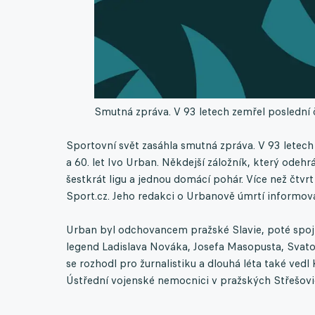
Smutná zpráva. V 93 letech zemřel poslední 
Sportovní svět zasáhla smutná zpráva. V 93 letech
a 60. let Ivo Urban. Někdejší záložník, který odehr
šestkrát ligu a jednou domácí pohár. Více než čtvr
Sport.cz. Jeho redakci o Urbanově úmrtí informov
Urban byl odchovancem pražské Slavie, poté spojil 
legend Ladislava Nováka, Josefa Masopusta, Svatop
se rozhodl pro žurnalistiku a dlouhá léta také ved
Ústřední vojenské nemocnici v pražských Střešovi