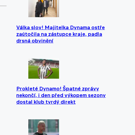
Válka slov! Majitelka Dynama ostře
zaútočila na zástupce kraje, padla
drsná obvinění
Prokleté Dynamo! Špatné zprávy
nekončí, i den před výkopem sezony
dostal klub tvrdý direkt