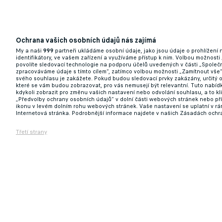
Ochrana vašich osobních údajů nás zajímá
My a naši
999
partneři ukládáme osobní údaje, jako jsou údaje o prohlížení
identifikátory, ve vašem zařízení a využíváme přístup k nim. Volbou možnosti
povolíte sledovací technologie na podporu účelů uvedených v části „Společn
zpracováváme údaje s tímto cílem“, zatímco volbou možnosti „Zamítnout vše
svého souhlasu je zakážete. Pokud budou sledovací prvky zakázány, určitý 
které se vám budou zobrazovat, pro vás nemusejí být relevantní. Tuto nabí
kdykoli zobrazit pro změnu vašich nastavení nebo odvolání souhlasu, a to k
„Předvolby ochrany osobních údajů“ v dolní části webových stránek nebo př
ikonu v levém dolním rohu webových stránek. Vaše nastavení se uplatní v r
Internetová stránka. Podrobnější informace najdete v našich Zásadách ochr
Třetí strany