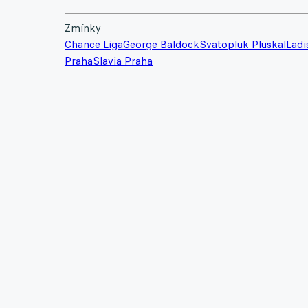
Zmínky
Chance Liga
George Baldock
Svatopluk Pluskal
Ladi
Praha
Slavia Praha