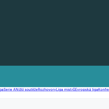
ga
Serie A
Nižší soutěže
Rozhovory
Liga mistrů
Evropská liga
Konfer