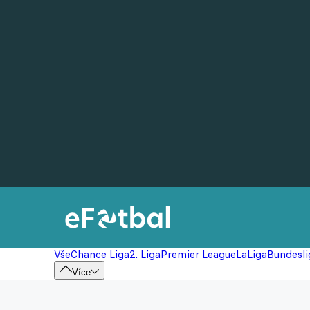
Vše
Chance Liga
2. Liga
Premier League
LaLiga
Bundesli
Více