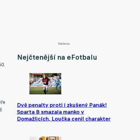
Reklama
Nejčtenější na eFotbalu
50.
éře
Dvě penalty proti i zkušený Panák!
č
Sparta B smazala manko v
Domažlicích, Loučka cenil charakter