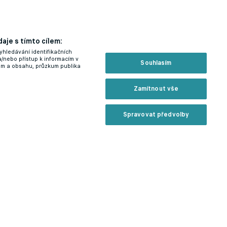
aje s tímto cílem:
yhledávání identifikačních
a/nebo přístup k informacím v
Souhlasím
lam a obsahu, průzkum publika
Zamítnout vše
Spravovat předvolby