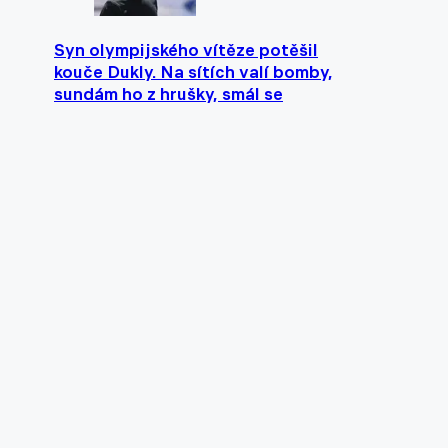
Syn olympijského vítěze potěšil
kouče Dukly. Na sítích valí bomby,
sundám ho z hrušky, smál se