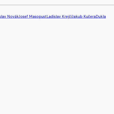
slav Novák
Josef Masopust
Ladislav Krejčí
Jakub Kučera
Dukla