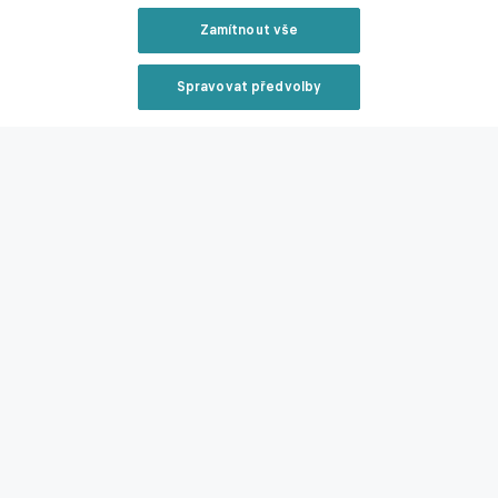
Zamítnout vše
Sparta posílá nechtěného útočníka o dům dál. Ladí se
forma přesunu na sever
Spravovat předvolby
Reklama
30.06.2026 10:24
Zavřít rekl
Sparta se prý pomalu loučí s hvězdou útoku. Z Itálie
by měla přijít vylepšená nabídka
29.06.2026 18:12
Reklama