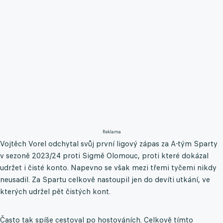
Reklama
Vojtěch Vorel odchytal svůj první ligový zápas za A-tým Sparty
v sezoně 2023/24 proti Sigmě Olomouc, proti které dokázal
udržet i čisté konto. Napevno se však mezi třemi tyčemi nikdy
neusadil. Za Spartu celkově nastoupil jen do devíti utkání, ve
kterých udržel pět čistých kont.
Často tak spíše cestoval po hostováních. Celkově tímto