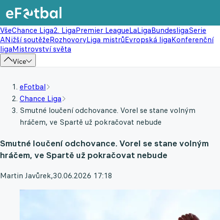
Vše
Chance Liga
2. Liga
Premier League
LaLiga
Bundesliga
Serie
A
Nižší soutěže
Rozhovory
Liga mistrů
Evropská liga
Konferenční
liga
Mistrovství světa
Více
eFotbal
Chance Liga
Smutné loučení odchovance. Vorel se stane volným
hráčem, ve Spartě už pokračovat nebude
Smutné loučení odchovance. Vorel se stane volným
hráčem, ve Spartě už pokračovat nebude
Martin Javůrek
,
30.06.2026 17:18