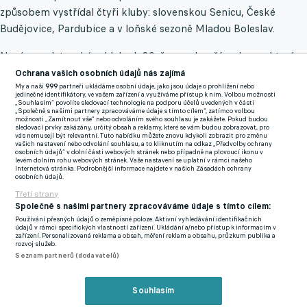
způsobem vystřídal čtyři kluby: slovenskou Senicu, České
Budějovice, Pardubice a v loňské sezoně Mladou Boleslav.
Nyní mu v letenském klubu k 30. červnu končí smlouva, která
už nebude prodloužena. Po více než 20 letech tak dává Vorel
Ochrana vašich osobních údajů nás zajímá
Spartě definitivní sbohem.
My a naši
999
partneři ukládáme osobní údaje, jako jsou údaje o prohlížení nebo
jedinečné identifikátory, ve vašem zařízení a využíváme přístup k nim. Volbou možnosti
„Souhlasím“ povolíte sledovací technologie na podporu účelů uvedených v části
„Společně s našimi partnery zpracováváme údaje s tímto cílem“, zatímco volbou
Sparta posílá nechtěného útočníka o dům dál. Ladí se forma
možnosti „Zamítnout vše“ nebo odvoláním svého souhlasu je zakážete. Pokud budou
sledovací prvky zakázány, určitý obsah a reklamy, které se vám budou zobrazovat, pro
přesunu na sever
vás nemusejí být relevantní. Tuto nabídku můžete znovu kdykoli zobrazit pro změnu
vašich nastavení nebo odvolání souhlasu, a to kliknutím na odkaz „Předvolby ochrany
osobních údajů“ v dolní části webových stránek nebo případně na plovoucí ikonu v
levém dolním rohu webových stránek. Vaše nastavení se uplatní v rámci našeho
Zmínky
Internetová stránka. Podrobnější informace najdete v našich Zásadách ochrany
osobních údajů.
Chance Liga
Sparta Praha
Vojtěch Vorel
Třetí strany
Společně s našimi partnery zpracováváme údaje s tímto cílem:
Používání přesných údajů o zeměpisné poloze. Aktivní vyhledávání identifikačních
Související články
údajů v rámci specifických vlastností zařízení. Ukládání a/nebo přístup k informacím v
zařízení. Personalizovaná reklama a obsah, měření reklam a obsahu, průzkum publika a
rozvoj služeb.
Seznam partnerů (dodavatelů)
Souhlasím