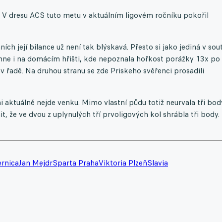
 V dresu ACS tuto metu v aktuálním ligovém ročníku pokořil
ch její bilance už není tak blýskavá. Přesto si jako jediná v sou
áhne i na domácím hřišti, kde nepoznala hořkost porážky 13x po
 v řadě. Na druhou stranu se zde Priskeho svěřenci prosadili
ni aktuálně nejde venku. Mimo vlastní půdu totiž neurvala tři bod
it, že ve dvou z uplynulých tří prvoligových kol shrábla tři body.
rnica
Jan Mejdr
Sparta Praha
Viktoria Plzeň
Slavia