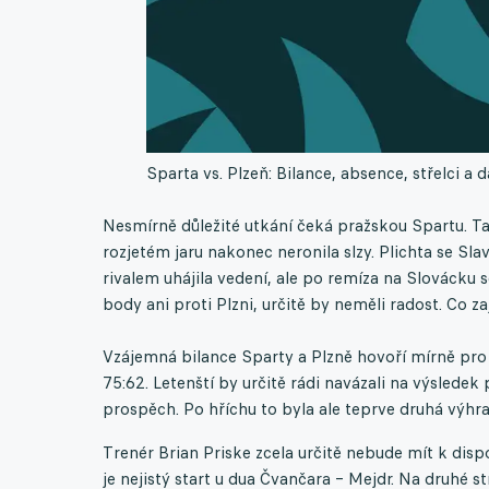
Sparta vs. Plzeň: Bilance, absence, střelci a d
Nesmírně důležité utkání čeká pražskou Spartu. 
rozjetém jaru nakonec neronila slzy. Plichta se Sl
rivalem uhájila vedení, ale po remíza na Slovácku s
body ani proti Plzni, určitě by neměli radost. Co z
Vzájemná bilance Sparty a Plzně hovoří mírně pro P
75:62. Letenští by určitě rádi navázali na výsledek
prospěch. Po hříchu to byla ale teprve druhá výhr
Trenér Brian Priske zcela určitě nebude mít k disp
je nejistý start u dua Čvančara – Mejdr. Na druhé 