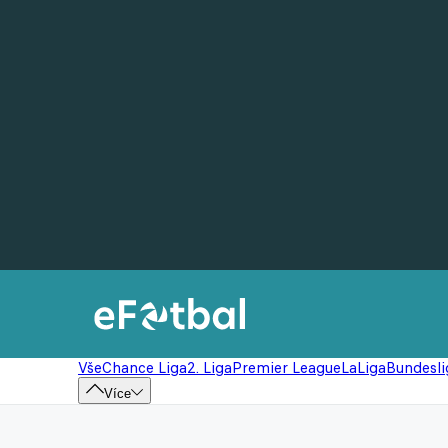
Vše
Chance Liga
2. Liga
Premier League
LaLiga
Bundesli
Více