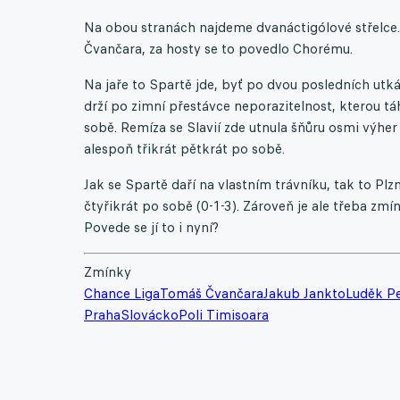
Na obou stranách najdeme dvanáctigólové střelce.
Čvančara, za hosty se to povedlo Chorému.
Na jaře to Spartě jde, byť po dvou posledních utkání
drží po zimní přestávce neporazitelnost, kterou t
sobě. Remíza se Slavií zde utnula šňůru osmi výher
alespoň třikrát pětkrát po sobě.
Jak se Spartě daří na vlastním trávníku, tak to Plz
čtyřikrát po sobě (0-1-3). Zároveň je ale třeba zmín
Povede se jí to i nyní?
Zmínky
Chance Liga
Tomáš Čvančara
Jakub Jankto
Luděk Pe
Praha
Slovácko
Poli Timisoara