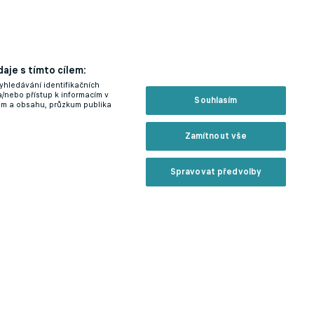
aje s tímto cílem:
yhledávání identifikačních
a/nebo přístup k informacím v
Souhlasím
lam a obsahu, průzkum publika
Zamítnout vše
Spravovat předvolby