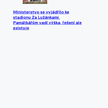
Ministerstvo se vyjádřilo ke
stadionu Za Lužánkami.
Památkářům vadí výška, řešení ale
existuje