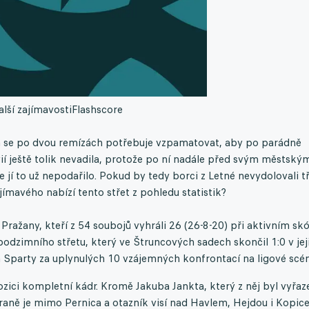
alší zajímavosti
Flashscore
Ta se po dvou remízách potřebuje vzpamatovat, aby po parádně
avií ještě tolik nevadila, protože po ní nadále před svým městský
e jí to už nepodařilo. Pokud by tedy borci z Letné nevydolovali tř
ajímavého nabízí tento střet z pohledu statistik?
ražany, kteří z 54 soubojů vyhráli 26 (26-8-20) při aktivním sk
 podzimního střetu, který ve Štruncových sadech skončil 1:0 v jej
a Sparty za uplynulých 10 vzájemných konfrontací na ligové scén
ozici kompletní kádr. Kromě Jakuba Jankta, který z něj byl vyřaz
straně je mimo Pernica a otazník visí nad Havlem, Hejdou i Kopic