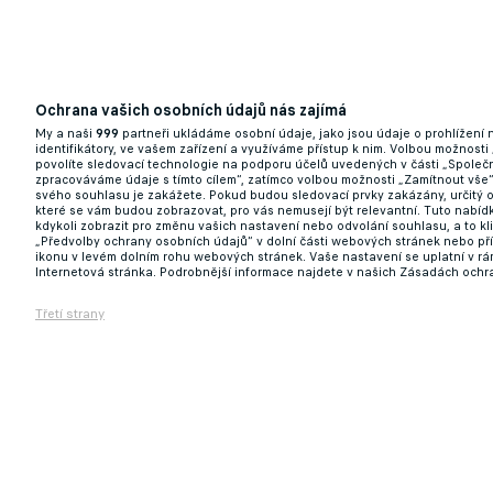
Ochrana vašich osobních údajů nás zajímá
My a naši
999
partneři ukládáme osobní údaje, jako jsou údaje o prohlížení
identifikátory, ve vašem zařízení a využíváme přístup k nim. Volbou možnosti
povolíte sledovací technologie na podporu účelů uvedených v části „Společn
zpracováváme údaje s tímto cílem“, zatímco volbou možnosti „Zamítnout vše
svého souhlasu je zakážete. Pokud budou sledovací prvky zakázány, určitý 
které se vám budou zobrazovat, pro vás nemusejí být relevantní. Tuto nabí
kdykoli zobrazit pro změnu vašich nastavení nebo odvolání souhlasu, a to k
„Předvolby ochrany osobních údajů“ v dolní části webových stránek nebo př
ikonu v levém dolním rohu webových stránek. Vaše nastavení se uplatní v r
Internetová stránka. Podrobnější informace najdete v našich Zásadách ochr
Třetí strany