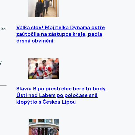
Válka slov! Majitelka Dynama ostře
těži
zaútočila na zástupce kraje, padla
drsná obvinění
y
Slavia B po přestřelce bere tři body.
Ústí nad Labem po poločase snů
klopýtlo s Českou Lípou