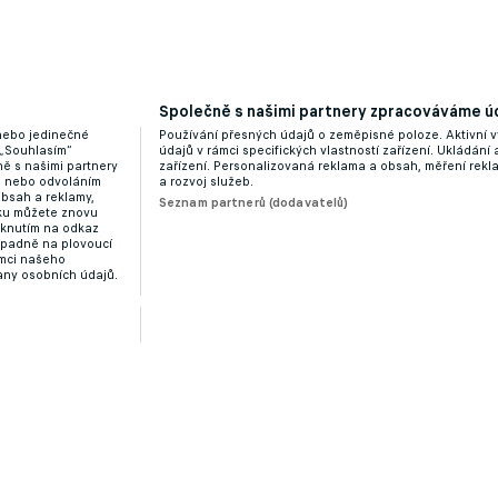
Společně s našimi partnery zpracováváme úd
 nebo jedinečné
Používání přesných údajů o zeměpisné poloze. Aktivní v
 „Souhlasím“
údajů v rámci specifických vlastností zařízení. Ukládání 
ě s našimi partnery
zařízení. Personalizovaná reklama a obsah, měření rek
“ nebo odvoláním
a rozvoj služeb.
obsah a reklamy,
Seznam partnerů (dodavatelů)
dku můžete znovu
liknutím na odkaz
ípadně na plovoucí
ámci našeho
any osobních údajů.