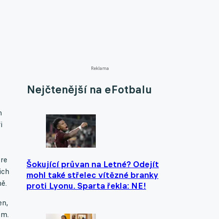
Reklama
Nejčtenější na eFotbalu
m
i
óre
Šokující průvan na Letné? Odejít
ich
mohl také střelec vítězné branky
ě.
proti Lyonu. Sparta řekla: NE!
en,
em.