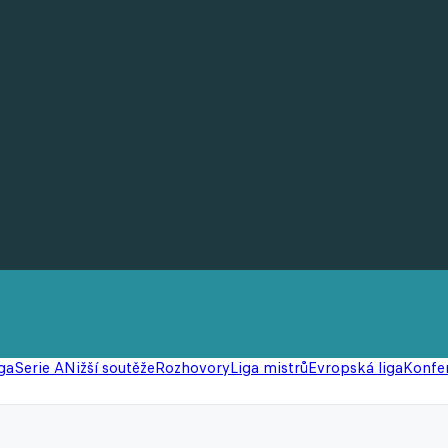
ga
Serie A
Nižší soutěže
Rozhovory
Liga mistrů
Evropská liga
Konfer