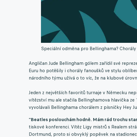
Speciální odměna pro Bellinghama? Chorály f
Angličan Jude Bellingham gólem zařídil své reprez
Euru ho potěšily i chorály fanoušků ve stylu oblíb
národního týmu užívá o to víc, že na klubové úrov
Jeden z největších favoritů turnaje v Německu nep
vítězství mu ale stačila Bellinghamova hlavička ze
vyvolávali Bellinghama chorálem z písničky Hey Ju
"Beatles poslouchám hodně. Mám rád trochu starší
tiskové konferenci. Vítěz Ligy mistrů s Realem strá
Dortmund, proto si obvyklý popěvek na stadionec