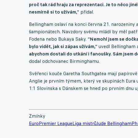
proč tak rád hraju za reprezentaci. Je to něco jin
nesmírně si to užívám,"
přidal.
Bellingham oslaví na konci června 21. narozeniny a
šampionátech. Navzdory svému mládí by měl patři
Fodena nebo Bukaya Saky.
"Nemohl jsem se dočkat
bylo vidět, jak si zápas užívám,"
uvedl Bellingham a
abychom dostali do utkání i fanoušky. Sám jsem do
dodal odchovanec Birminghamu.
Svěřenci kouče Garetha Southgatea mají papírově ne
Anglie je prvním týmem, který ve skupinách Eura u
1:1 Slovinska s Dánskem se hned po prvním dnu uja
Zmínky
Euro
Premier League
Liga mistrů
Jude Bellingham
Ph