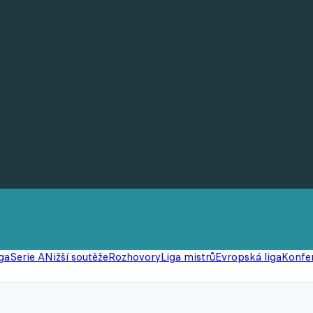
ga
Serie A
Nižší soutěže
Rozhovory
Liga mistrů
Evropská liga
Konfer