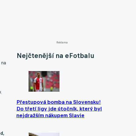
Reklama
Nejčtenější na eFotbalu
 na
k
Přestupová bomba na Slovensku!
Do třetí ligy jde útočník, který byl
nejdražším nákupem Slavie
d,