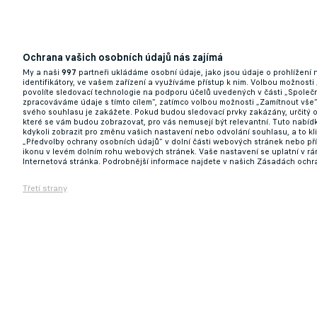
Ochrana vašich osobních údajů nás zajímá
My a naši
997
partneři ukládáme osobní údaje, jako jsou údaje o prohlížení
identifikátory, ve vašem zařízení a využíváme přístup k nim. Volbou možnosti
povolíte sledovací technologie na podporu účelů uvedených v části „Společn
zpracováváme údaje s tímto cílem“, zatímco volbou možnosti „Zamítnout vše
svého souhlasu je zakážete. Pokud budou sledovací prvky zakázány, určitý 
které se vám budou zobrazovat, pro vás nemusejí být relevantní. Tuto nabí
kdykoli zobrazit pro změnu vašich nastavení nebo odvolání souhlasu, a to k
„Předvolby ochrany osobních údajů“ v dolní části webových stránek nebo př
ikonu v levém dolním rohu webových stránek. Vaše nastavení se uplatní v r
Internetová stránka. Podrobnější informace najdete v našich Zásadách ochr
Třetí strany