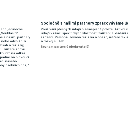
Společně s našimi partnery zpracováváme úd
 nebo jedinečné
Používání přesných údajů o zeměpisné poloze. Aktivní v
 „Souhlasím“
údajů v rámci specifických vlastností zařízení. Ukládání 
ě s našimi partnery
zařízení. Personalizovaná reklama a obsah, měření rek
“ nebo odvoláním
a rozvoj služeb.
obsah a reklamy,
Seznam partnerů (dodavatelů)
dku můžete znovu
liknutím na odkaz
ípadně na plovoucí
ámci našeho
any osobních údajů.