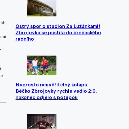
ých
Ostrý spor o stadion Za Lužánkami!
a
Zbrojovka se pustila do brněnského
a mě
radního
"
.
ze
Naprosto neuvěřitelný kolaps.
Béčko Zbrojovky rychle vedlo 2:0,
nakonec odjelo s potupou