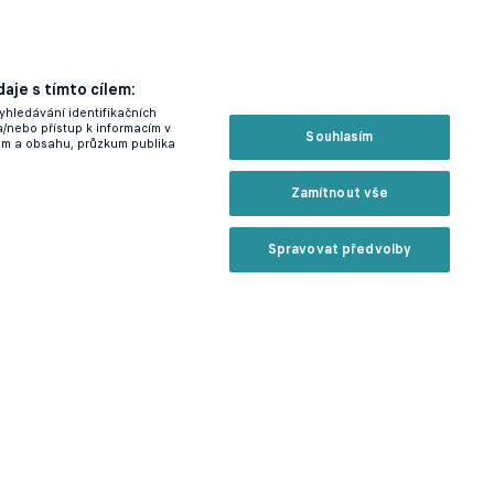
aje s tímto cílem:
yhledávání identifikačních
a/nebo přístup k informacím v
Souhlasím
lam a obsahu, průzkum publika
Zamítnout vše
Spravovat předvolby