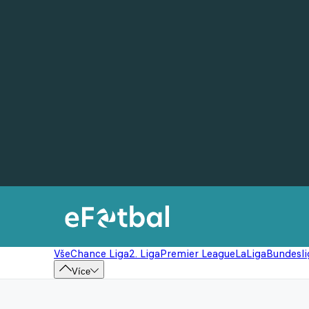
Vše
Chance Liga
2. Liga
Premier League
LaLiga
Bundesli
Více