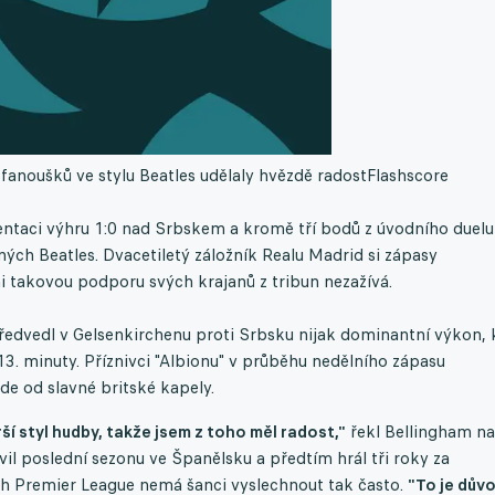
anoušků ve stylu Beatles udělaly hvězdě radost
Flashscore
entaci výhru 1:0 nad Srbskem a kromě tří bodů z úvodního duelu
ených Beatles. Dvacetiletý záložník Realu Madrid si zápasy
ni takovou podporu svých krajanů z tribun nezažívá.
ředvedl v Gelsenkirchenu proti Srbsku nijak dominantní výkon, 
 13. minuty. Příznivci "Albionu" v průběhu nedělního zápasu
de od slavné britské kapely.
 styl hudby, takže jsem z toho měl radost,"
řekl Bellingham na
vil poslední sezonu ve Španělsku a předtím hrál tři roky za
h Premier League nemá šanci vyslechnout tak často.
"To je důvo