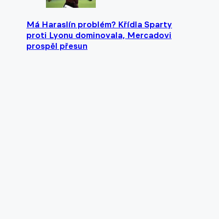
Má Haraslín problém? Křídla Sparty
proti Lyonu dominovala, Mercadovi
prospěl přesun