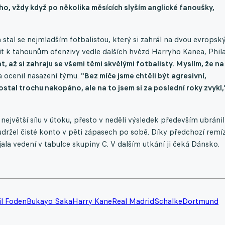
ého, vždy když po několika měsících slyším anglické fanoušky,
 stal se nejmladším fotbalistou, který si zahrál na dvou evropsk
t k tahounům ofenzivy vedle dalších hvězd Harryho Kanea, Phil
, až si zahraju se všemi těmi skvělými fotbalisty. Myslím, že n
 ocenil nasazení týmu.
"Bez míče jsme chtěli být agresivní,
stal trochu nakopáno, ale na to jsem si za poslední roky zvykl,
jvětší sílu v útoku, přesto v neděli výsledek především ubránili
držel čisté konto v pěti zápasech po sobě. Díky předchozí remí
la vedení v tabulce skupiny C. V dalším utkání ji čeká Dánsko.
il Foden
Bukayo Saka
Harry Kane
Real Madrid
Schalke
Dortmund