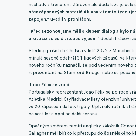
neshody s trenérem. Zároveň ale dodali, že je celá 
předzápasových materiálů klubu v tomto týdnu js
zapojen,"
uvedli v prohlášení.
"Před sezonou jsme měli s klubem dialog a bylo n
proto až se celá situace vyjasní,
" dodali hráčovi z
Sterling přišel do Chelsea v létě 2022 z Mancheste
minulé sezoně odehrál 31 ligových zápasů, ve kter
nového ročníku naznačil, že pod vedením nového tr
reprezentant na Stamford Bridge, nebo se posune
Joao Félix se vrací
Portugalský reprezentant Joao Félix se po roce vr
Atlétika Madrid. Čtyřiadvacetiletý ofenzivní unive
ve 20 zápasech dal čtyři góly. Uplynulý ročník str
na šest let s opcí na další sezonu.
Opačným směrem zamíří anglický záložník Conor Gal
Gallagher měl blízko k přestupu do španělského kl