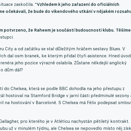
situace zaskočila.
"Vzhledem k jeho zařazení do oficiálních
me očekávali, že bude do víkendového utkání v nějakém rozsah
ám potvrzeno, že Raheem je součástí budoucnosti klubu.
Těšíme
ástupci.
ru City a od začátku se stal důležitým hráčem sestavy Blues. V
ých dal osm branek, ke kterým přidal čtyři asistence. Hned úvod
enéra jeho pozice výrazně oslabila. Zůstane někdejší anglický
 o dům dál?
átí do Chelsea, která se podle BBC dohodla na jeho přestupu z
rzál hostoval na Stamford Bridge v jarní části předminulé sezony 
ávil na hostování v Barceloně. S Chelsea má Félix podepsat smlou
lagher, pro kterého je v Atléticu nachystán pětiletý kontrakt.
ubu už v minulém týdnu, ale Chelsea se nepovedlo místo něj zís