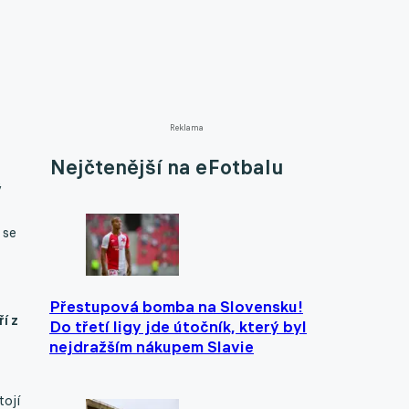
Reklama
Nejčtenější na eFotbalu
ý
 se
Přestupová bomba na Slovensku!
í z
Do třetí ligy jde útočník, který byl
nejdražším nákupem Slavie
tojí