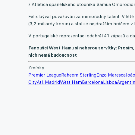
z Atlética španělského útočníka Samua Omorodiona
Félix býval považován za mimořádný talent. V létě 
(3,2 miliardy korun) a stal se nejdražším hráčem v
V portugalské reprezentaci odehrál 41 zápasů a da
Fanoušci West Hamu si neberou servítky: Prosím, a
nich nemá budoucnost
Zmínky
Premier League
Raheem Sterling
Enzo Maresca
João
City
Atl. Madrid
West Ham
Barcelona
Lisboa
Argentin