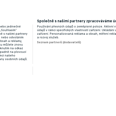
Společně s našimi partnery zpracováváme úd
 nebo jedinečné
Používání přesných údajů o zeměpisné poloze. Aktivní v
 „Souhlasím“
údajů v rámci specifických vlastností zařízení. Ukládání 
ě s našimi partnery
zařízení. Personalizovaná reklama a obsah, měření rek
“ nebo odvoláním
a rozvoj služeb.
obsah a reklamy,
Seznam partnerů (dodavatelů)
dku můžete znovu
liknutím na odkaz
ípadně na plovoucí
ámci našeho
any osobních údajů.