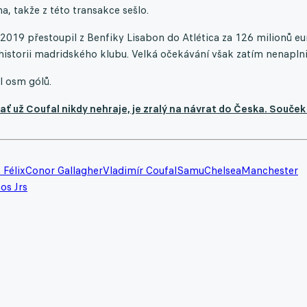
, takže z této transakce sešlo.
2019 přestoupil z Benfiky Lisabon do Atlética za 126 milionů eu
 historii madridského klubu. Velká očekávání však zatím nenaplni
l osm gólů.
ť už Coufal nikdy nehraje, je zralý na návrat do Česka. Souček
 Félix
Conor Gallagher
Vladimír Coufal
Samu
Chelsea
Manchester
os Jrs