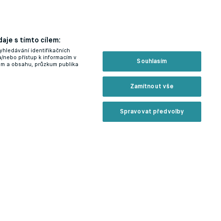
aje s tímto cílem:
yhledávání identifikačních
a/nebo přístup k informacím v
Souhlasím
lam a obsahu, průzkum publika
Zamítnout vše
Spravovat předvolby