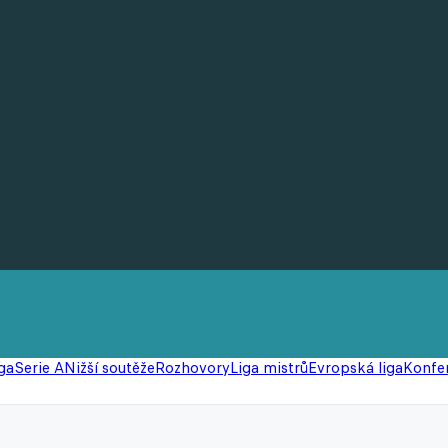
ga
Serie A
Nižší soutěže
Rozhovory
Liga mistrů
Evropská liga
Konfer