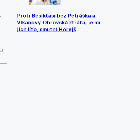
Proti Besiktasi bez Petráška a
r
Vlkanovy. Obrovská ztráta, je mi
l.
jich líto, smutní Horejš
 u