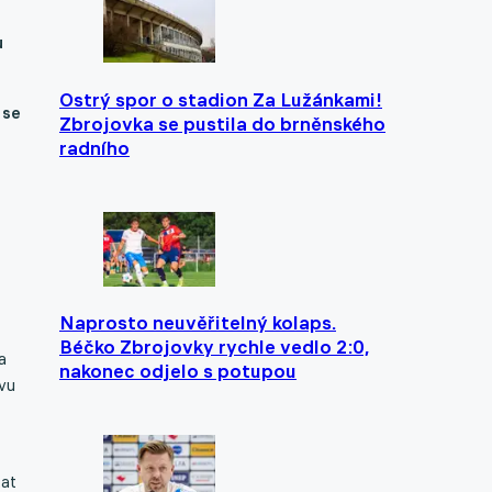
u
Ostrý spor o stadion Za Lužánkami!
 se
Zbrojovka se pustila do brněnského
radního
Naprosto neuvěřitelný kolaps.
Béčko Zbrojovky rychle vedlo 2:0,
a
nakonec odjelo s potupou
vu
kat