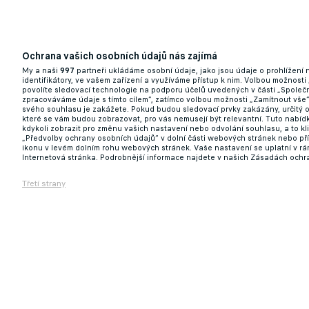
Ochrana vašich osobních údajů nás zajímá
My a naši
997
partneři ukládáme osobní údaje, jako jsou údaje o prohlížení
identifikátory, ve vašem zařízení a využíváme přístup k nim. Volbou možnosti
povolíte sledovací technologie na podporu účelů uvedených v části „Společn
zpracováváme údaje s tímto cílem“, zatímco volbou možnosti „Zamítnout vše
svého souhlasu je zakážete. Pokud budou sledovací prvky zakázány, určitý 
které se vám budou zobrazovat, pro vás nemusejí být relevantní. Tuto nabí
kdykoli zobrazit pro změnu vašich nastavení nebo odvolání souhlasu, a to k
„Předvolby ochrany osobních údajů“ v dolní části webových stránek nebo př
ikonu v levém dolním rohu webových stránek. Vaše nastavení se uplatní v r
Internetová stránka. Podrobnější informace najdete v našich Zásadách ochr
Třetí strany