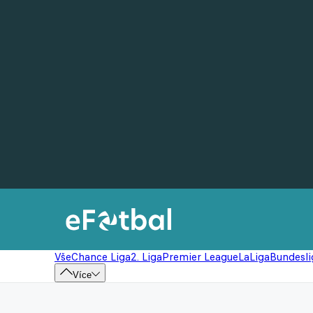
Vše
Chance Liga
2. Liga
Premier League
LaLiga
Bundesli
Více