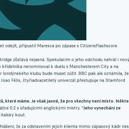
t odejít, připustil Maresca po zápase s Citizens
Flashscore
ridge zůstává nejasná. Spekulacím o jeho odchodu nahrál i nov
o křídelníka nenominoval k duelu s Manchesterem City a na
dr londýnského klubu bude muset zúžit. BBC pak ale oznámila, že
Joao Félix, čtyřiadvacetiletý univerzál přestupuje na Stamford
čů, které máme. Je však jasné, že pro všechny není místo. Někteř
žce 0:2 s úřadujícími anglickými mistry.
"Jeho vynechání ze
italský kouč.
hlášení, že za odstavením jejich klienta mimo zápasový kádr nes