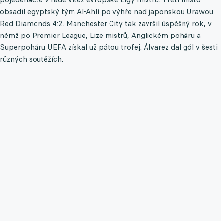
obsadil egyptský tým Al-Ahlí po výhře nad japonskou Urawou
Red Diamonds 4:2. Manchester City tak završil úspěšný rok, v
němž po Premier League, Lize mistrů, Anglickém poháru a
Superpoháru UEFA získal už pátou trofej. Álvarez dal gól v šesti
různých soutěžích.