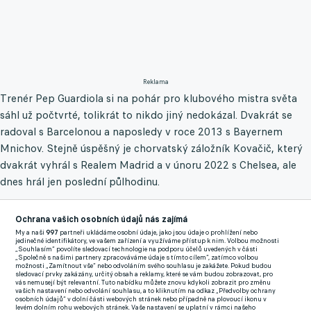
Reklama
Trenér Pep Guardiola si na pohár pro klubového mistra světa
sáhl už počtvrté, tolikrát to nikdo jiný nedokázal. Dvakrát se
radoval s Barcelonou a naposledy v roce 2013 s Bayernem
Mnichov. Stejně úspěšný je chorvatský záložník Kovačič, který
dvakrát vyhrál s Realem Madrid a v únoru 2022 s Chelsea, ale
dnes hrál jen poslední půlhodinu.
Trenér Fluminense Fernando Diniz, jenž zároveň dočasně vede
Ochrana vašich osobních údajů nás zajímá
brazilskou reprezentaci, poslal na hřiště stejnou jedenáctku,
My a naši
997
partneři ukládáme osobní údaje, jako jsou údaje o prohlížení nebo
která v pondělí nastoupila při výhře nad Al-Ahlí. Na hrot
jedinečné identifikátory, ve vašem zařízení a využíváme přístup k nim. Volbou možnosti
„Souhlasím“ povolíte sledovací technologie na podporu účelů uvedených v části
anglického týmu se postavil Álvarez místo Portugalce Nunese,
„Společně s našimi partnery zpracováváme údaje s tímto cílem“, zatímco volbou
možnosti „Zamítnout vše“ nebo odvoláním svého souhlasu je zakážete. Pokud budou
který hrál úterní semifinále proti Urawě. Norský kanonýr
sledovací prvky zakázány, určitý obsah a reklamy, které se vám budou zobrazovat, pro
vás nemusejí být relevantní. Tuto nabídku můžete znovu kdykoli zobrazit pro změnu
Haaland, o jehož návratu po zranění kotníku se spekulovalo,
vašich nastavení nebo odvolání souhlasu, a to kliknutím na odkaz „Předvolby ochrany
osobních údajů“ v dolní části webových stránek nebo případně na plovoucí ikonu v
nebyl znovu ani na lavičce náhradníků.
levém dolním rohu webových stránek. Vaše nastavení se uplatní v rámci našeho