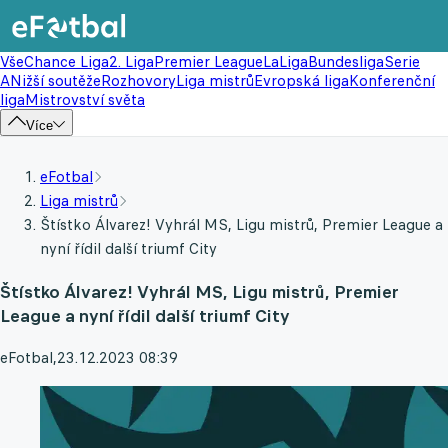
Vše
Chance Liga
2. Liga
Premier League
LaLiga
Bundesliga
Serie
A
Nižší soutěže
Rozhovory
Liga mistrů
Evropská liga
Konferenční
liga
Mistrovství světa
Více
eFotbal
Liga mistrů
Štístko Álvarez! Vyhrál MS, Ligu mistrů, Premier League a
nyní řídil další triumf City
Štístko Álvarez! Vyhrál MS, Ligu mistrů, Premier
League a nyní řídil další triumf City
eFotbal
,
23.12.2023 08:39