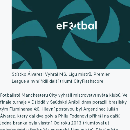
Štístko Álvarez! Vyhrál MS, Ligu mistrů, Premier
League a nyní řídil další triumf City
Flashscore
Fotbalisté Manchesteru City vyhráli mistrovství světa klubů. Ve
finále turnaje v Džiddě v Saúdské Arábii dnes porazili brazilský
tým Fluminense 4:0. Hlavní postavou byl Argentinec Julián
Álvarez, který dal dva góly a Philu Fodenovi přihrál na další.
Jedna branka byla vlastní. Od roku 2013 triumfoval už
pojedenácté v řadě vítěz evropské Ligy mistrů. Třetí místo