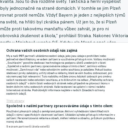
kvalita. Jsou to dva rozdílné světy. Taktická a herní vyspělost
byly jednoznačně na straně domácích. V tomhle se jim Plzeň
rovnat prostě nemůže. Vždyť Bayern je jeden z nejlepších týmů
na světě, na hřišti byl zkrátka pánem. Už jen to, že si Plzeň
může proti takovému mančaftu vůbec zahrát, je pro ni
obrovská zkušenost a škola,“ prohlásil Straka. Nakonec Viktoria
padla v Mnichově vysoko 0:5. Kdyby ale Mané a spol. včas
nesundali nohu z plynu, bylo by to ještě daleko horší. “Když to
Ochrana vašich osobních údajů nás zajímá
po 20 minutách bylo 3:0, měl jsem obavu, že to může skončit
My a naši
997
partneři ukládáme osobní údaje, jako jsou údaje o prohlížení nebo
jedinečné identifikátory, ve vašem zařízení a využíváme přístup k nim. Volbou možnosti
nějakým velkým debaklem. Naštěstí pak ale Bayern polevil,
„Souhlasím“ povolíte sledovací technologie na podporu účelů uvedených v části
„Společně s našimi partnery zpracováváme údaje s tímto cílem“, zatímco volbou
jinak by to mohlo být dost zlé. Kluci z Plzně se samozřejmě
možnosti „Zamítnout vše“ nebo odvoláním svého souhlasu je zakážete. Pokud budou
sledovací prvky zakázány, určitý obsah a reklamy, které se vám budou zobrazovat, pro
snažili, ale jak říkám, kvalita obou celků je zkrátka někde jinde,“
vás nemusejí být relevantní. Tuto nabídku můžete znovu kdykoli zobrazit pro změnu
vašich nastavení nebo odvolání souhlasu, a to kliknutím na odkaz „Předvolby ochrany
konstatoval Straka. Dnes večer se hraje každopádně odveta.
osobních údajů“ v dolní části webových stránek nebo případně na plovoucí ikonu v
levém dolním rohu webových stránek. Vaše nastavení se uplatní v rámci našeho
V roli domácího týmu bude Plzeň a všichni si přejí, aby to byl už
Internetová stránka. Podrobnější informace najdete v našich Zásadách ochrany
osobních údajů.
úplně jiný zápas. Zvlášť když po třech zápasech ve skupině
Třetí strany
smrti má Viktoria nula bodů a hrozivé skóre 1:12. Je však vážně
Společně s našimi partnery zpracováváme údaje s tímto cílem:
reálné, aby to konečně vypadalo jinak? “Už před zápasem na
Používání přesných údajů o zeměpisné poloze. Aktivní vyhledávání identifikačních
údajů v rámci specifických vlastností zařízení. Ukládání a/nebo přístup k informacím v
Bayernu jsem říkal, že je třeba, aby Plzeň hrála odvážněji. Že
zařízení. Personalizovaná reklama a obsah, měření reklam a obsahu, průzkum publika a
rozvoj služeb.
když bude hrát stejně jako na Barceloně či proti Interu Milán,
Seznam partnerů (dodavatelů)