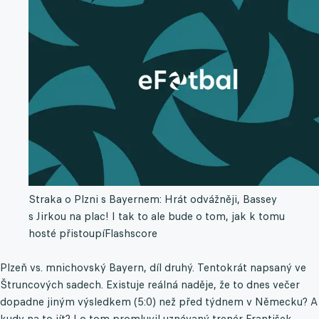
Straka o Plzni s Bayernem: Hrát odvážněji, Bassey
s Jirkou na plac! I tak to ale bude o tom, jak k tomu
hosté přistoupí
Flashscore
Plzeň vs. mnichovský Bayern, díl druhý. Tentokrát napsaný ve
Štruncových sadech. Existuje reálná naděje, že to dnes večer
dopadne jiným výsledkem (5:0) než před týdnem v Německu? A
kudy na to jít? I o tom promluvil uznávaný trenér František