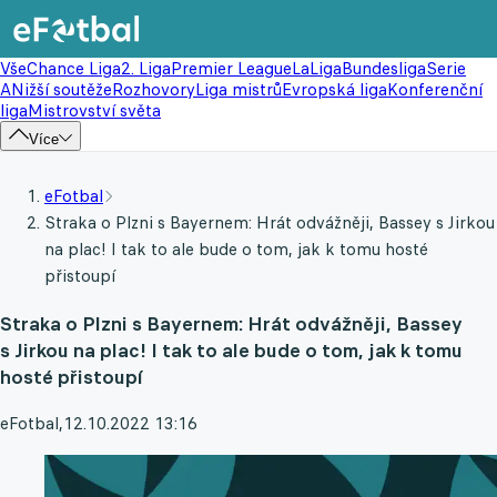
Vše
Chance Liga
2. Liga
Premier League
LaLiga
Bundesliga
Serie
A
Nižší soutěže
Rozhovory
Liga mistrů
Evropská liga
Konferenční
liga
Mistrovství světa
Více
eFotbal
Straka o Plzni s Bayernem: Hrát odvážněji, Bassey s Jirkou
na plac! I tak to ale bude o tom, jak k tomu hosté
přistoupí
Straka o Plzni s Bayernem: Hrát odvážněji, Bassey
s Jirkou na plac! I tak to ale bude o tom, jak k tomu
hosté přistoupí
eFotbal
,
12.10.2022 13:16