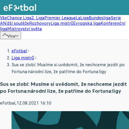
Vše
Chance Liga
2. Liga
Premier League
LaLiga
Bundesliga
Serie
A
Nižší soutěže
Rozhovory
Liga mistrů
Evropská liga
Konferenční
liga
Mistrovství světa
Více
eFotbal
Liga mistrů
Sus se zlobí: Musíme si uvědomit, že nechceme jezdit po
Fortuna:národní lize, že patříme do Fortuna:ligy
Sus se zlobí: Musíme si uvědomit, že nechceme jezdit
po Fortuna:národní lize, že patříme do Fortuna:ligy
eFotbal
,
12.08.2021 16:10