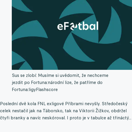
Sus se zlobí: Musíme si uvědomit, že nechceme
jezdit po Fortuna:národní lize, že patříme do
Fortuna:ligy
Flashscore
Poslední dvě kola FNL exligové Příbrami nevyšly. Středočeský
celek nestačil jak na Táborsko, tak na Viktorii Žižkov, obdržel
čtyři branky a navíc neskóroval. I proto je v tabulce až třináctý...