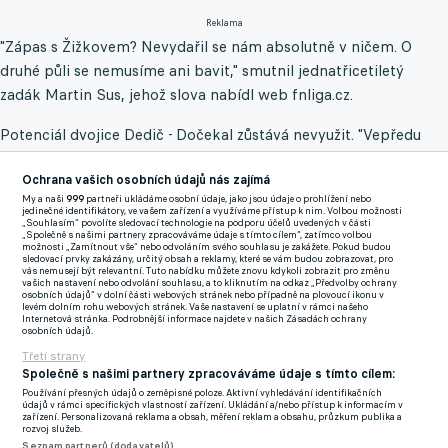
Reklama
"Zápas s Žižkovem? Nevydařil se nám absolutně v ničem. O
druhé půli se nemusíme ani bavit," smutnil jednatřicetiletý
zadák Martin Sus, jehož slova nabídl web fnliga.cz.
Potenciál dvojice Dedič - Dočekal zůstává nevyužit. "Vepředu
máme dva stožáry, ale nedáme jim jediný míč do vápna. Na
Ochrana vašich osobních údajů nás zajímá
jakoukoliv šanci se strašně nadřeme. Tohle si musíme pořádně a
My a naši
999
partneři ukládáme osobní údaje, jako jsou údaje o prohlížení nebo
rychle rozebrat a začít hodně rychle něco dělat. Takhle to dál
jedinečné identifikátory, ve vašem zařízení a využíváme přístup k nim. Volbou možnosti
„Souhlasím“ povolíte sledovací technologie na podporu účelů uvedených v části
nepůjde," kroutil hlavou naštvaný odchovanec Sparty.
„Společně s našimi partnery zpracováváme údaje s tímto cílem“, zatímco volbou
možnosti „Zamítnout vše“ nebo odvoláním svého souhlasu je zakážete. Pokud budou
sledovací prvky zakázány, určitý obsah a reklamy, které se vám budou zobrazovat, pro
Svěřence kouče Jozefa Valachoviče nadzvedly i velké
vás nemusejí být relevantní. Tuto nabídku můžete znovu kdykoli zobrazit pro změnu
vašich nastavení nebo odvolání souhlasu, a to kliknutím na odkaz „Předvolby ochrany
individuální hrubky. "Z vlastního vhazování si nevytvoříme nikdy
osobních údajů“ v dolní části webových stránek nebo případně na plovoucí ikonu v
levém dolním rohu webových stránek. Vaše nastavení se uplatní v rámci našeho
nic a soupeři nám ze stejné situace dají za dva zápasy dvě
Internetová stránka. Podrobnější informace najdete v našich Zásadách ochrany
osobních údajů.
branky. Je to o osobní zodpovědnosti, musí přijít změna,"
Třetí strany
burcoval celou kabinu u Litavky kolega Pilíka, Kočího, Zorvana
Společně s našimi partnery zpracováváme údaje s tímto cílem:
a spol.
Používání přesných údajů o zeměpisné poloze. Aktivní vyhledávání identifikačních
údajů v rámci specifických vlastností zařízení. Ukládání a/nebo přístup k informacím v
zařízení. Personalizovaná reklama a obsah, měření reklam a obsahu, průzkum publika a
Příbram tak zatím naplno bodovala pouze s Prostějovem.
rozvoj služeb.
Seznam partnerů (dodavatelů)