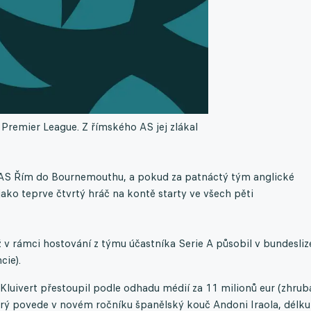
 Premier League. Z římského AS jej zlákal
 z AS Řím do Bournemouthu, a pokud za patnáctý tým anglické
ako teprve čtvrtý hráč na kontě starty ve všech pěti
ž v rámci hostování z týmu účastníka Serie A působil v bundesliz
cie).
uivert přestoupil podle odhadu médií za 11 milionů eur (zhrub
terý povede v novém ročníku španělský kouč Andoni Iraola, délku