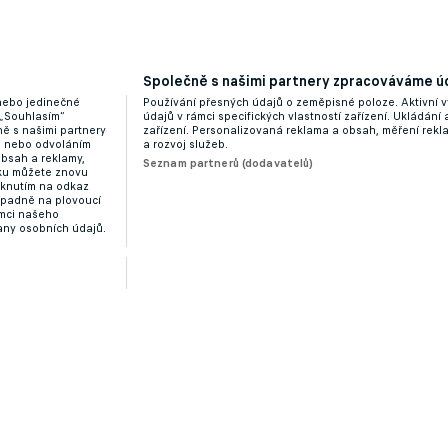
Společně s našimi partnery zpracováváme úd
 nebo jedinečné
Používání přesných údajů o zeměpisné poloze. Aktivní v
 „Souhlasím“
údajů v rámci specifických vlastností zařízení. Ukládání 
ě s našimi partnery
zařízení. Personalizovaná reklama a obsah, měření rek
“ nebo odvoláním
a rozvoj služeb.
obsah a reklamy,
Seznam partnerů (dodavatelů)
dku můžete znovu
liknutím na odkaz
ípadně na plovoucí
ámci našeho
any osobních údajů.