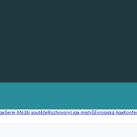
ga
Serie A
Nižší soutěže
Rozhovory
Liga mistrů
Evropská liga
Konfer