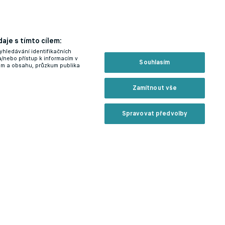
aje s tímto cílem:
yhledávání identifikačních
a/nebo přístup k informacím v
Souhlasím
lam a obsahu, průzkum publika
Zamítnout vše
Spravovat předvolby