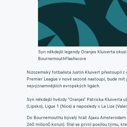
Syn někdejší legendy Oranjes Kluiverta okusí
Bournemouth
Flashscore
Nizozemský fotbalista Justin Kluivert přestoupil
Premier League v nové sezoně nastoupí, bude mít j
nejvýznamnějších evropských ligách.
Syn někdejší hvězdy "Oranjes" Patricka Kluiverta u
(Lipsko), Ligue 1 (Nice) a naposledy v La Lize (Valen
Do Bournemouthu bývalý hráč Ajaxu Amsterodam Kl
260 milionů korun). Stal se první posilou týmu, k