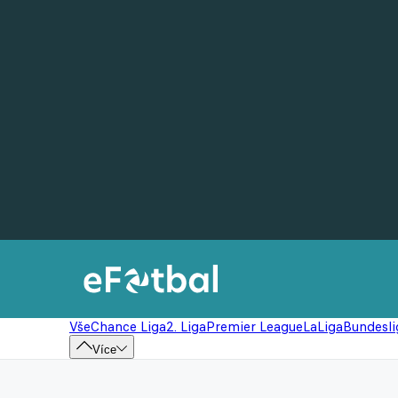
Vše
Chance Liga
2. Liga
Premier League
LaLiga
Bundesli
Více