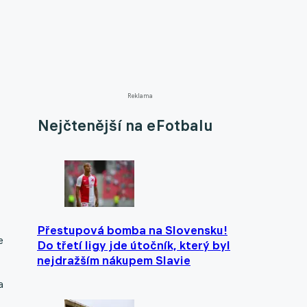
Reklama
Nejčtenější na eFotbalu
Přestupová bomba na Slovensku!
e
Do třetí ligy jde útočník, který byl
nejdražším nákupem Slavie
a