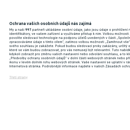
Ochrana vašich osobních údajů nás zajímá
My a naši
997
partneři ukládáme osobní údaje, jako jsou údaje o prohlížení
identifikátory, ve vašem zařízení a využíváme přístup k nim. Volbou možnosti
povolíte sledovací technologie na podporu účelů uvedených v části „Společn
zpracováváme údaje s tímto cílem“, zatímco volbou možnosti „Zamítnout vše
svého souhlasu je zakážete. Pokud budou sledovací prvky zakázány, určitý 
které se vám budou zobrazovat, pro vás nemusejí být relevantní. Tuto nabí
kdykoli zobrazit pro změnu vašich nastavení nebo odvolání souhlasu, a to k
„Předvolby ochrany osobních údajů“ v dolní části webových stránek nebo př
ikonu v levém dolním rohu webových stránek. Vaše nastavení se uplatní v r
Internetová stránka. Podrobnější informace najdete v našich Zásadách ochr
Třetí strany