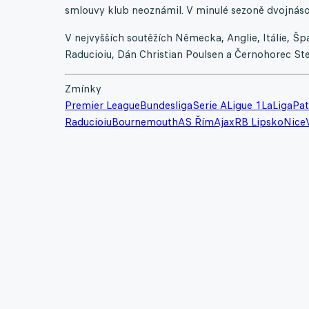
smlouvy klub neoznámil. V minulé sezoně dvojnásob
V nejvyšších soutěžích Německa, Anglie, Itálie, Špa
Raducioiu, Dán Christian Poulsen a Černohorec Ste
Zmínky
Premier League
Bundesliga
Serie A
Ligue 1
LaLiga
Pat
Raducioiu
Bournemouth
AS Řím
Ajax
RB Lipsko
Nice