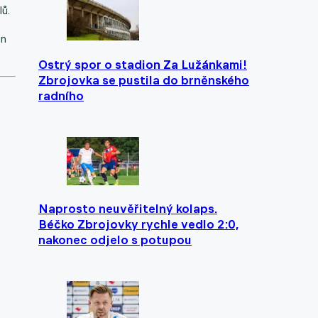
ů.
in
Ostrý spor o stadion Za Lužánkami!
Zbrojovka se pustila do brněnského
radního
Naprosto neuvěřitelný kolaps.
Béčko Zbrojovky rychle vedlo 2:0,
nakonec odjelo s potupou