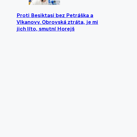
Proti Besiktasi bez Petráška a
Vlkanovy. Obrovská ztráta, je mi
jich líto, smutní Horejš