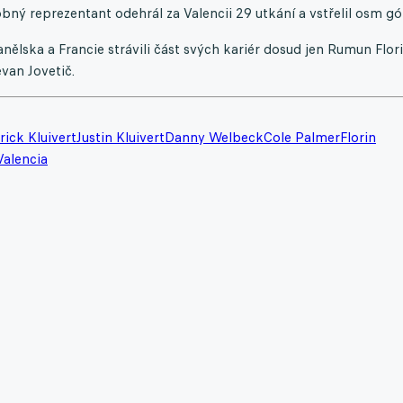
ný reprezentant odehrál za Valencii 29 utkání a vstřelil osm gól
nělska a Francie strávili část svých kariér dosud jen Rumun Flor
van Jovetič.
rick Kluivert
Justin Kluivert
Danny Welbeck
Cole Palmer
Florin
Valencia