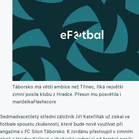
Táborsko má větší ambice než Třinec, říká největší
zimní posila klubu z Hradce. Přesun mu posvětila i
manželka
Flashscore
Sedmadvacetiletý střední záložník Jiří Kateřiňák už získal ve
fotbale spoustu zkušeností, které bude nově využívat při
angažmá v FC Silon Táborsko. K Jordánu přestoupil v zimním
okně z Hradce Králové a jihočeské vedení si od čerstvé posily