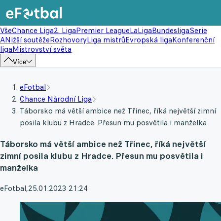
Vše
Chance Liga
2. Liga
Premier League
LaLiga
Bundesliga
Serie
A
Nižší soutěže
Rozhovory
Liga mistrů
Evropská liga
Konferenční
liga
Mistrovství světa
Více
eFotbal
Chance Národní Liga
Táborsko má větší ambice než Třinec, říká největší zimní
posila klubu z Hradce. Přesun mu posvětila i manželka
Táborsko má větší ambice než Třinec, říká největší
zimní posila klubu z Hradce. Přesun mu posvětila i
manželka
eFotbal
,
25.01.2023 21:24