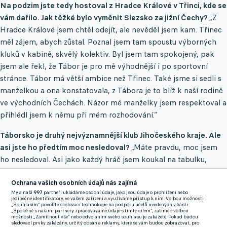
Na podzim jste tedy hostoval z Hradce Králové v Třinci, kde se
vám dařilo. Jak těžké bylo vyměnit Slezsko za jižní Čechy?
„Z
Hradce Králové jsem chtěl odejít, ale nevěděl jsem kam. Třinec
měl zájem, abych zůstal. Poznal jsem tam spoustu výborných
kluků v kabině, skvělý kolektiv. Byl jsem tam spokojený, pak
jsem ale řekl, že Tábor je pro mě výhodnější i po sportovní
stránce. Tábor má větší ambice než Třinec. Také jsme si sedli s
manželkou a ona konstatovala, z Tábora je to blíž k naší rodině
ve východních Čechách. Názor mé manželky jsem respektoval a
přihlédl jsem k němu při mém rozhodování.“
Táborsko je druhý nejvýznamnější klub Jihočeského kraje. Ale
asi jste ho předtím moc nesledoval?
„Máte pravdu, moc jsem
ho nesledoval. Asi jako každý hráč jsem koukal na tabulku,
s kým hrálo a jak, ale podrobnosti o klubu jsem neznal.“
Ochrana vašich osobních údajů nás zajímá
Vzpomenete si na podzimní utkání Táborsko – Třinec?
„No,
My a naši
997
partneři ukládáme osobní údaje, jako jsou údaje o prohlížení nebo
jedinečné identifikátory, ve vašem zařízení a využíváme přístup k nim. Volbou možnosti
vzpomenu si tak do 20., 25. minuty. Pak jsem dostal kolenem do
„Souhlasím“ povolíte sledovací technologie na podporu účelů uvedených v části
„Společně s našimi partnery zpracováváme údaje s tímto cílem“, zatímco volbou
hlavy, zbytek utkání si moc nevybavuji, zápas jsem dohrál do
možnosti „Zamítnout vše“ nebo odvoláním svého souhlasu je zakážete. Pokud budou
sledovací prvky zakázány, určitý obsah a reklamy, které se vám budou zobrazovat, pro