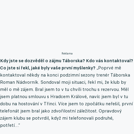
Reklama
Kdy jste se dozvěděl o zájmu Táborska? Kdo vás kontaktoval?
Co jste si řekl, jaké byly vaše první myšlenky?
„Poprvé mě
kontaktoval někdy na konci podzimní sezony trenér Táborska
Roman Nádvorník. Sondoval moji situaci, řekl mi, že klub by
měl o mě zájem. Bral jsem to v tu chvíli trochu s rezervou. Měl
jsem platnou smlouvu s Hradcem Králové, navíc jsem byl v tu
dobu na hostování v Třinci. Více jsem to zpočátku neřešil, první
telefonát jsem bral jako zdvořilostní záležitost. Opravdový
zájem klubu se potvrdil, když mi telefonovali podruhé,
potřetí…“