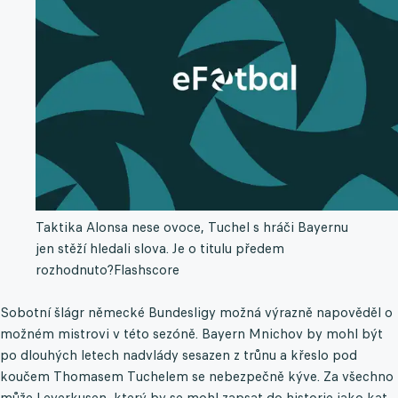
Taktika Alonsa nese ovoce, Tuchel s hráči Bayernu
jen stěží hledali slova. Je o titulu předem
rozhodnuto?
Flashscore
Sobotní šlágr německé Bundesligy možná výrazně napověděl o
možném mistrovi v této sezóně. Bayern Mnichov by mohl být
po dlouhých letech nadvlády sesazen z trůnu a křeslo pod
koučem Thomasem Tuchelem se nebezpečně kýve. Za všechno
může Leverkusen, který by se mohl zapsat do historie jako kat