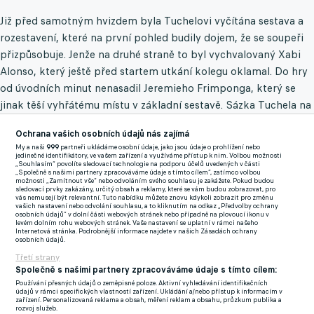
Již před samotným hvizdem byla Tuchelovi vyčítána sestava a
rozestavení, které na první pohled budily dojem, že se soupeři
přizpůsobuje. Jenže na druhé straně to byl vychvalovaný Xabi
Alonso, který ještě před startem utkání kolegu oklamal. Do hry
od úvodních minut nenasadil Jeremieho Frimponga, který se
jinak těší vyhřátému místu v základní sestavě. Sázka Tuchela na
čerstvou posilu Sachu Boeyho nevyšla dle očekávání a bylo
Ochrana vašich osobních údajů nás zajímá
vidno, jak se někdejší tvář Galatasaraye na hrací ploše trápí
My a naši
999
partneři ukládáme osobní údaje, jako jsou údaje o prohlížení nebo
mimo svůj obvyklý post.
jedinečné identifikátory, ve vašem zařízení a využíváme přístup k nim. Volbou možnosti
„Souhlasím“ povolíte sledovací technologie na podporu účelů uvedených v části
„Společně s našimi partnery zpracováváme údaje s tímto cílem“, zatímco volbou
Leverkusen dominoval i bez účasti českého tria v sestavě. Až
možnosti „Zamítnout vše“ nebo odvoláním svého souhlasu je zakážete. Pokud budou
sledovací prvky zakázány, určitý obsah a reklamy, které se vám budou zobrazovat, pro
v závěrečných minutách se objevil na hřišti Adam Hložek. „Dnes
vás nemusejí být relevantní. Tuto nabídku můžete znovu kdykoli zobrazit pro změnu
vašich nastavení nebo odvolání souhlasu, a to kliknutím na odkaz „Předvolby ochrany
to od nás byl velmi disciplinovaný výkon. Bylo to velmi důležité
osobních údajů“ v dolní části webových stránek nebo případně na plovoucí ikonu v
levém dolním rohu webových stránek. Vaše nastavení se uplatní v rámci našeho
vítězství, ale jsou to jen tři body. Je teprve únor a my musíme
Internetová stránka. Podrobnější informace najdete v našich Zásadách ochrany
osobních údajů.
zůstat klidní,“ nechal se slyšet na tiskové konferenci opět
Třetí strany
ledově chladný Xabi Alonso. Dalším hřebíčkem do rakve
Společně s našimi partnery zpracováváme údaje s tímto cílem:
Bayernu byl úvodní gól, který proměnil nehlídaný Stanišič,
Používání přesných údajů o zeměpisné poloze. Aktivní vyhledávání identifikačních
údajů v rámci specifických vlastností zařízení. Ukládání a/nebo přístup k informacím v
kmenový hráč mnichovského klubu, který v Leverkusenu
zařízení. Personalizovaná reklama a obsah, měření reklam a obsahu, průzkum publika a
rozvoj služeb.