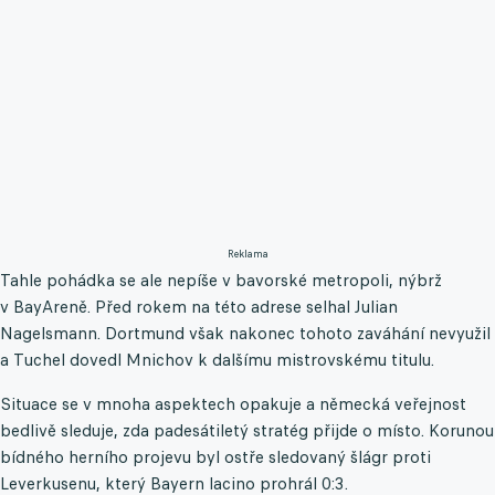
Reklama
Tahle pohádka se ale nepíše v bavorské metropoli, nýbrž
v BayAreně. Před rokem na této adrese selhal Julian
Nagelsmann. Dortmund však nakonec tohoto zaváhání nevyužil
a Tuchel dovedl Mnichov k dalšímu mistrovskému titulu.
Situace se v mnoha aspektech opakuje a německá veřejnost
bedlivě sleduje, zda padesátiletý stratég přijde o místo. Korunou
bídného herního projevu byl ostře sledovaný šlágr proti
Leverkusenu, který Bayern lacino prohrál 0:3.