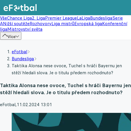
Vše
Chance Liga
2. Liga
Premier League
LaLiga
Bundesliga
Serie
A
Nižší soutěže
Rozhovory
Liga mistrů
Evropská liga
Konferenční
liga
Mistrovství světa
Více
eFotbal
Bundesliga
Taktika Alonsa nese ovoce, Tuchel s hráči Bayernu jen
stěží hledali slova. Je o titulu předem rozhodnuto?
Taktika Alonsa nese ovoce, Tuchel s hráči Bayernu jen
stěží hledali slova. Je o titulu předem rozhodnuto?
eFotbal
,
11.02.2024 13:01