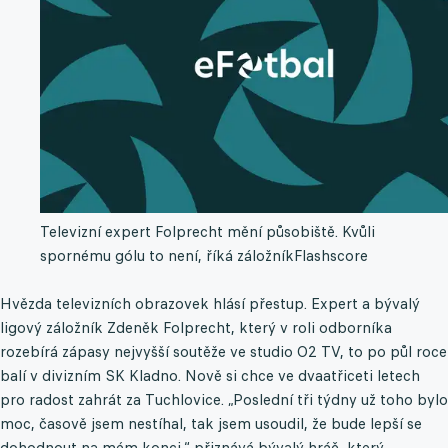
Televizní expert Folprecht mění působiště. Kvůli
spornému gólu to není, říká záložník
Flashscore
Hvězda televizních obrazovek hlásí přestup. Expert a bývalý
ligový záložník Zdeněk Folprecht, který v roli odborníka
rozebírá zápasy nejvyšší soutěže ve studio O2 TV, to po půl roce
balí v divizním SK Kladno. Nově si chce ve dvaatřiceti letech
pro radost zahrát za Tuchlovice. „Poslední tři týdny už toho bylo
moc, časově jsem nestíhal, tak jsem usoudil, že bude lepší se
dohodnout na mém konci,“ přiznává bývalý hráč, který