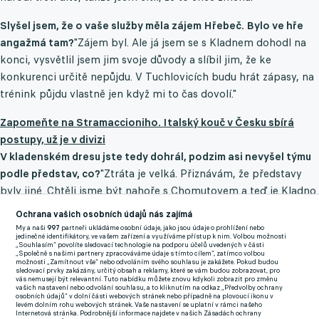
Slyšel jsem, že o vaše služby měla zájem Hřebeč. Bylo ve hře
angažmá tam?
"Zájem byl. Ale já jsem se s Kladnem dohodl na
konci, vysvětlil jsem jim svoje důvody a slíbil jim, že ke
konkurenci určitě nepůjdu. V Tuchlovicích budu hrát zápasy, na
trénink půjdu vlastně jen když mi to čas dovolí."
Zapomeňte na Stramaccioniho. Italský kouč v Česku sbírá
postupy, už je v divizi
V kladenském dresu jste tedy dohrál, podzim asi nevyšel týmu
podle představ, co?
"Ztráta je velká. Přiznávám, že představy
byly jiné. Chtěli jsme být nahoře s Chomutovem a teď je Kladno
čtvrté se ztrátou dvanácti bodů na první místo. Nehodnotí se to
Ochrana vašich osobních údajů nás zajímá
dobře, určitě jsme měli ztrácet méně bodů."
My a naši
997
partneři ukládáme osobní údaje, jako jsou údaje o prohlížení nebo
jedinečné identifikátory, ve vašem zařízení a využíváme přístup k nim. Volbou možnosti
„Souhlasím“ povolíte sledovací technologie na podporu účelů uvedených v části
„Společně s našimi partnery zpracováváme údaje s tímto cílem“, zatímco volbou
možnosti „Zamítnout vše“ nebo odvoláním svého souhlasu je zakážete. Pokud budou
sledovací prvky zakázány, určitý obsah a reklamy, které se vám budou zobrazovat, pro
vás nemusejí být relevantní. Tuto nabídku můžete znovu kdykoli zobrazit pro změnu
A co vaše osobní bilance?
"Odehrál jsem sedm zápasů v divizi a
vašich nastavení nebo odvolání souhlasu, a to kliknutím na odkaz „Předvolby ochrany
osobních údajů“ v dolní části webových stránek nebo případně na plovoucí ikonu v
dva pohárové. Jedno z nich bylo proti Liberci, tedy klubu, ke
levém dolním rohu webových stránek. Vaše nastavení se uplatní v rámci našeho
Internetová stránka. Podrobnější informace najdete v našich Zásadách ochrany
kterému mám vztah. Bylo to dlouho 0:0, ani jsem si nemyslel, že