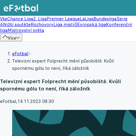
Vše
Chance Liga
2. Liga
Premier League
LaLiga
Bundesliga
Serie
A
Nižší soutěže
Rozhovory
Liga mistrů
Evropská liga
Konferenční
liga
Mistrovství světa
Více
eFotbal
Televizní expert Folprecht mění působiště. Kvůli
spornému gólu to není, říká záložník
Televizní expert Folprecht mění působiště. Kvůli
spornému gólu to není, říká záložník
eFotbal
,
14.11.2023 08:30