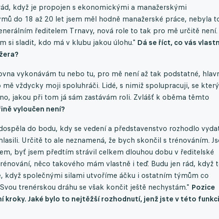
 rád, když je propojen s ekonomickými a manažerskými
ýmů do 18 až 20 let jsem měl hodně manažerské práce, nebyla t
generálním ředitelem Trnavy, nová role to tak pro mě určitě není.
 si sladit, kdo má v klubu jakou úlohu."
Dá se říct, co vás vlast
ažera?
rovna vykonávám tu nebo tu, pro mě není až tak podstatné, hlav
o mě vždycky moji spoluhráči. Lidé, s nimiž spolupracuji, se kter
dno, jakou při tom já sám zastávám roli. Zvlášť k oběma těmto
řině vyloučen není?
bu dospěla do bodu, kdy se vedení a představenstvo rozhodlo vyda
lasili. Určitě to ale neznamená, že bych skončil s trénováním. J
em, byť jsem předtím strávil celkem dlouhou dobu v ředitelské
trénování, něco takového mám vlastně i teď. Budu jen rád, když 
ené, když společnými silami utvoříme áčku i ostatním týmům co
Svou trenérskou dráhu se však končit ještě nechystám."
Pozice
kroky. Jaké bylo to nejtěžší rozhodnutí, jenž jste v této funkc