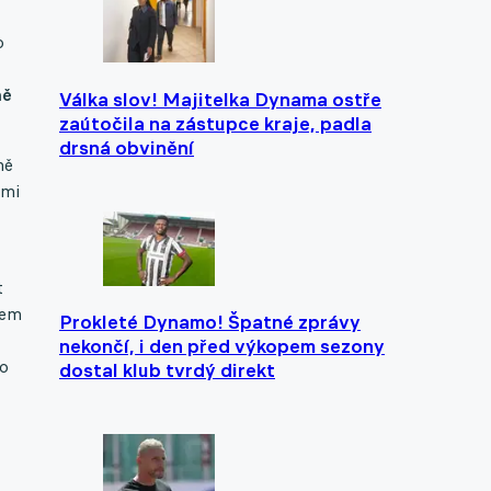
o
ně
Válka slov! Majitelka Dynama ostře
zaútočila na zástupce kraje, padla
drsná obvinění
ně
ými
t
sem
Prokleté Dynamo! Špatné zprávy
nekončí, i den před výkopem sezony
to
dostal klub tvrdý direkt
i