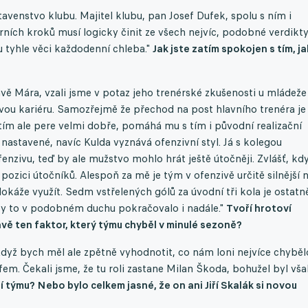
tavenstvo klubu. Majitel klubu, pan Josef Dufek, spolu s ním i
ních kroků musí logicky činit ze všech nejvíc, podobné verdikt
ou tyhle věci každodenní chleba."
Jak jste zatím spokojen s tím, ja
rávě Mára, vzali jsme v potaz jeho trenérské zkušenosti u mládeže 
alovou kariéru. Samozřejmě že přechod na post hlavního trenéra je
tím ale pere velmi dobře, pomáhá mu s tím i původní realizační
astavené, navíc Kulda vyznává ofenzivní styl. Já s kolegou
zivu, teď by ale mužstvo mohlo hrát ještě útočněji. Zvlášť, kd
ozici útočníků. Alespoň za mě je tým v ofenzivě určitě silnější 
káže využít. Sedm vstřelených gólů za úvodní tři kola je ostatn
by to v podobném duchu pokračovalo i nadále."
Tvoří hrotoví
vě ten faktor, který týmu chyběl v minulé sezoně?
u. Když bych měl ale zpětně vyhodnotit, co nám loni nejvíce chyběl
ufem. Čekali jsme, že tu roli zastane Milan Škoda, bohužel byl vš
í týmu? Nebo bylo celkem jasné, že on ani Jiří Skalák si novou