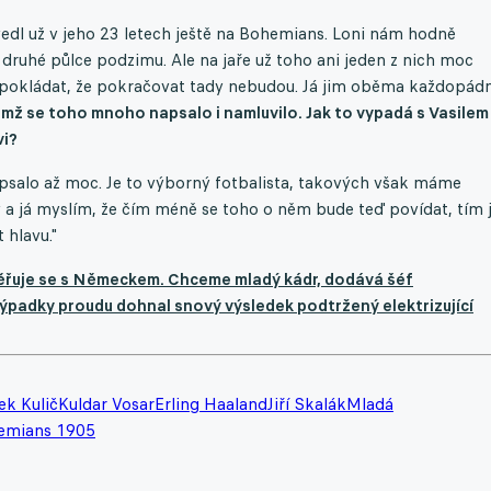
 vedl už v jeho 23 letech ještě na Bohemians. Loni nám hodně
 druhé půlce podzimu. Ale na jaře už toho ani jeden z nich moc
edpokládat, že pokračovat tady nebudou. Já jim oběma každopád
mž se toho mnoho napsalo i namluvilo. Jak to vypadá s Vasilem
vi?
napsalo až moc. Je to výborný fotbalista, takových však máme
y a já myslím, že čím méně se toho o něm bude teď povídat, tím 
 hlavu."
měřuje se s Německem. Chceme mladý kádr, dodává šéf
Výpadky proudu dohnal snový výsledek podtržený elektrizující
ek Kulič
Kuldar Vosar
Erling Haaland
Jiří Skalák
Mladá
emians 1905