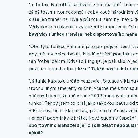
"Je to tak. Na fotbal se dívám z mnoha úhlů, mám
záležitostmi. Koneckonců i coby kouč národních t
čistě jen trenéřina. Dva a půl roku jsem byl navíc 
Vždycky je to hlavně o vymezení kompetencí. O tom
baví víc? Funkce trenéra, nebo sportovního man
"Obě tyto funkce vnímám jako propojené. Jestli z
aby mě má práce bavila. Nejdůležitější jsou tak pr
ten fotbal dělám. Když to funguje, je pak skoro je
pozicím mám hodně blízko."
Takže návrat k trené
"Já tuhle kapitolu určitě neuzavřel. Situace v klu
trochu jiným směrem, všichni včetně mě s tím souh
vděčný Liberci, že mě v roce 2019 jmenoval trenér
funkci. Tehdy jsem to bral jako takovou pauzu od 
v Boleslavi bude klapat tak, jak je to teď nastav
nejlepší podmínky. Zkrátka když budeme úspěšní. 
sportovního manažera je i o tom dělat nepopulární 
učinil?