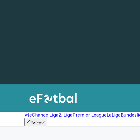
Vše
Chance Liga
2. Liga
Premier League
LaLiga
Bundesli
Více