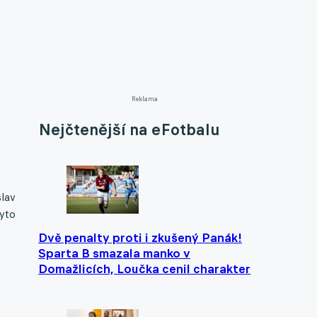
Reklama
Nejčtenější na eFotbalu
lav
tyto
Dvě penalty proti i zkušený Panák!
Sparta B smazala manko v
Domažlicích, Loučka cenil charakter