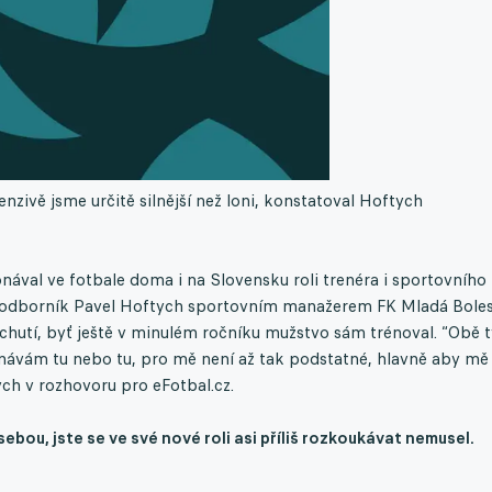
enzivě jsme určitě silnější než loni, konstatoval Hoftych
nával ve fotbale doma i na Slovensku roli trenéra i sportovního
tý odborník Pavel Hoftych sportovním manažerem FK Mladá Boles
chutí, byť ještě v minulém ročníku mužstvo sám trénoval. “Obě 
návám tu nebo tu, pro mě není až tak podstatné, hlavně aby mě
ych v rozhovoru pro eFotbal.cz.
bou, jste se ve své nové roli asi příliš rozkoukávat nemusel.