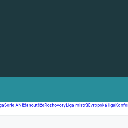
ga
Serie A
Nižší soutěže
Rozhovory
Liga mistrů
Evropská liga
Konfer