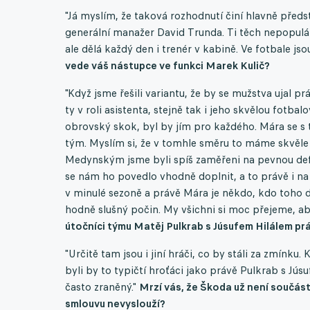
"Já myslím, že taková rozhodnutí činí hlavně předs
generální manažer David Trunda. Ti těch nepopulár
ale dělá každý den i trenér v kabině. Ve fotbale js
vede váš nástupce ve funkci Marek Kulič?
"Když jsme řešili variantu, že by se mužstva ujal p
ty v roli asistenta, stejně tak i jeho skvělou fotb
obrovský skok, byl by jím pro každého. Mára se s 
tým. Myslím si, že v tomhle směru to máme skvěle n
Medynským jsme byli spíš zaměřeni na pevnou defen
se nám ho povedlo vhodně doplnit, a to právě i na p
v minulé sezoně a právě Mára je někdo, kdo toho do
hodně slušný počin. My všichni si moc přejeme, a
útočníci týmu Matěj Pulkrab s Júsufem Hilálem prá
"Určitě tam jsou i jiní hráči, co by stáli za zmínk
byli by to typičtí hroťáci jako právě Pulkrab s Jús
často zraněný."
Mrzí vás, že Škoda už není součást
smlouvu nevyslouží?