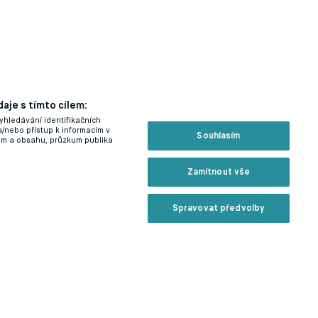
aje s tímto cílem:
yhledávání identifikačních
a/nebo přístup k informacím v
Souhlasím
lam a obsahu, průzkum publika
Zamítnout vše
Spravovat předvolby