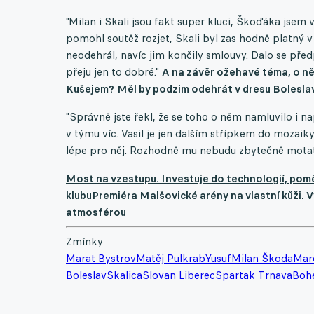
"Milan i Skali jsou fakt super kluci, Škoďáka jsem
pomohl soutěž rozjet, Skali byl zas hodně platný v
neodehrál, navíc jim končily smlouvy. Dalo se př
přeju jen to dobré."
A na závěr ožehavé téma, o ně
Kušejem?
Měl by podzim odehrát v dresu Bolesla
"Správně jste řekl, že se toho o něm namluvilo i 
v týmu víc. Vasil je jen dalším střípkem do mozaik
lépe pro něj. Rozhodně mu nebudu zbytečně motat
Most na vzestupu. Investuje do technologií, po
klubu
Premiéra Malšovické arény na vlastní kůži. 
atmosférou
Zmínky
Marat Bystrov
Matěj Pulkrab
Yusuf
Milan Škoda
Mar
Boleslav
Skalica
Slovan Liberec
Spartak Trnava
Boh