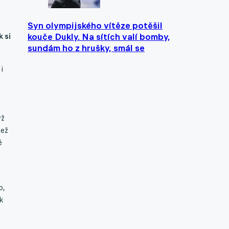
y
Syn olympijského vítěze potěšil
k si
kouče Dukly. Na sítích valí bomby,
sundám ho z hrušky, smál se
i
yž
než
ě
o,
ak