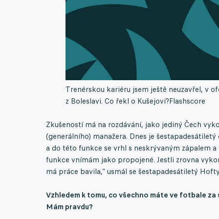
Trenérskou kariéru jsem ještě neuzavřel, v of
z Boleslavi. Co řekl o Kušejovi?
Flashscore
Zkušeností má na rozdávání, jako jediný Čech vyko
(generálního) manažera. Dnes je šestapadesátile
a do této funkce se vrhl s neskrývaným zápalem a 
funkce vnímám jako propojené. Jestli zrovna vyko
má práce bavila,“ usmál se šestapadesátiletý Hoft
Vzhledem k tomu, co všechno máte ve fotbale za se
Mám pravdu?