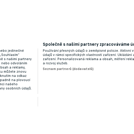
Společně s našimi partnery zpracováváme úd
 nebo jedinečné
Používání přesných údajů o zeměpisné poloze. Aktivní v
 „Souhlasím“
údajů v rámci specifických vlastností zařízení. Ukládání 
ě s našimi partnery
zařízení. Personalizovaná reklama a obsah, měření rek
“ nebo odvoláním
a rozvoj služeb.
obsah a reklamy,
Seznam partnerů (dodavatelů)
dku můžete znovu
liknutím na odkaz
ípadně na plovoucí
ámci našeho
any osobních údajů.