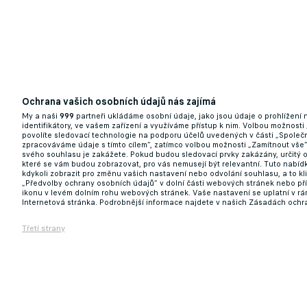
Ochrana vašich osobních údajů nás zajímá
My a naši
999
partneři ukládáme osobní údaje, jako jsou údaje o prohlížení
identifikátory, ve vašem zařízení a využíváme přístup k nim. Volbou možnosti
povolíte sledovací technologie na podporu účelů uvedených v části „Společn
zpracováváme údaje s tímto cílem“, zatímco volbou možnosti „Zamítnout vše
svého souhlasu je zakážete. Pokud budou sledovací prvky zakázány, určitý 
které se vám budou zobrazovat, pro vás nemusejí být relevantní. Tuto nabí
kdykoli zobrazit pro změnu vašich nastavení nebo odvolání souhlasu, a to k
„Předvolby ochrany osobních údajů“ v dolní části webových stránek nebo př
ikonu v levém dolním rohu webových stránek. Vaše nastavení se uplatní v r
Internetová stránka. Podrobnější informace najdete v našich Zásadách ochr
Třetí strany