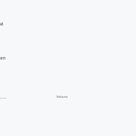
ně
jen
Reklama