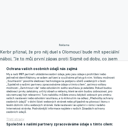
Reklama
Kerbr přiznal, že pro něj duel s Olomoucí bude mít speciální
náboj. “Je to můj první zápas proti Sigmě od doby, co jsem
přišel do Slavie. Mám tam mnoho dobrých přátel na celý život,”
Ochrana vašich osobních údajů nás zajímá
uvedl bývalý ligový obránce, jenž do Edenu přišel na začátku
My a naši
997
partneři ukládáme osobní údaje, jako jsou údaje o prohlížení nebo
jedinečné identifikátory, ve vašem zařízení a využíváme přístup k nim. Volbou možnosti
roku jako náhrada za za Jaroslava Köstla, který kývl na nabídku
„Souhlasím“ povolíte sledovací technologie na podporu účelů uvedených v části
„Společně s našimi partnery zpracováváme údaje s tímto cílem“, zatímco volbou
reprezentačního trenéra Ivana Haška.
možnosti „Zamítnout vše“ nebo odvoláním svého souhlasu je zakážete. Pokud budou
sledovací prvky zakázány, určitý obsah a reklamy, které se vám budou zobrazovat, pro
vás nemusejí být relevantní. Tuto nabídku můžete znovu kdykoli zobrazit pro změnu
NEZMAR VSTOUPIL ZPĚT DO FOTBALOVÉ ASOCIACE,
vašich nastavení nebo odvolání souhlasu, a to kliknutím na odkaz „Předvolby ochrany
osobních údajů“ v dolní části webových stránek nebo případně na plovoucí ikonu v
ETICKÁ KOMISE PROTO ZAHÁJILA ŘÍZENÍ S NÍM I SLAVIÍ
levém dolním rohu webových stránek. Vaše nastavení se uplatní v rámci našeho
Internetová stránka. Podrobnější informace najdete v našich Zásadách ochrany
Slavia proti Sigmě odehraje poslední domácí zápas v základní
osobních údajů.
části. Pokud si sešívaní chtějí udržet naději na první místo,
Třetí strany
Společně s našimi partnery zpracováváme údaje s tímto cílem:
potřebují se proti Sigmě vrátit na vítěznou vlnu, ze které je před