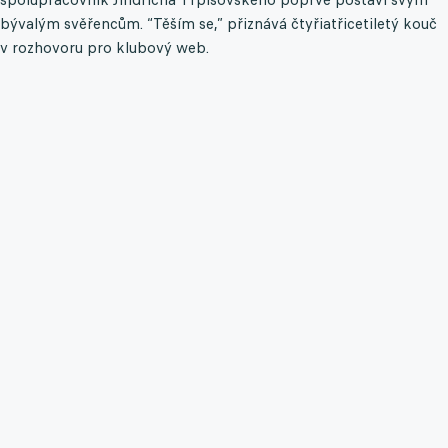
bývalým svěřencům. “Těším se,” přiznává čtyřiatřicetiletý kouč
v rozhovoru pro klubový web.