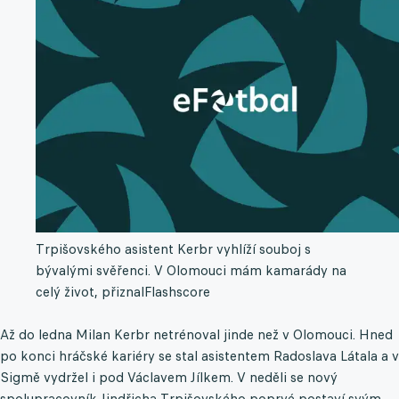
Trpišovského asistent Kerbr vyhlíží souboj s
bývalými svěřenci. V Olomouci mám kamarády na
celý život, přiznal
Flashscore
Až do ledna Milan Kerbr netrénoval jinde než v Olomouci. Hned
po konci hráčské kariéry se stal asistentem Radoslava Látala a v
Sigmě vydržel i pod Václavem Jílkem. V neděli se nový
spolupracovník Jindřicha Trpišovského poprvé postaví svým