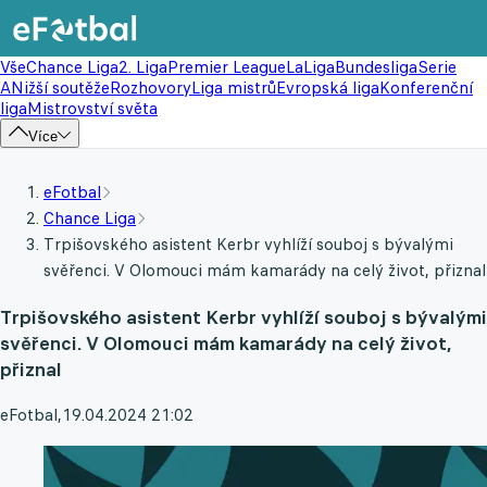
Vše
Chance Liga
2. Liga
Premier League
LaLiga
Bundesliga
Serie
A
Nižší soutěže
Rozhovory
Liga mistrů
Evropská liga
Konferenční
liga
Mistrovství světa
Více
eFotbal
Chance Liga
Trpišovského asistent Kerbr vyhlíží souboj s bývalými
svěřenci. V Olomouci mám kamarády na celý život, přiznal
Trpišovského asistent Kerbr vyhlíží souboj s bývalými
svěřenci. V Olomouci mám kamarády na celý život,
přiznal
eFotbal
,
19.04.2024 21:02