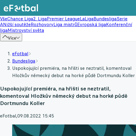
Vše
Chance Liga
2. Liga
Premier League
LaLiga
Bundesliga
Serie
A
Nižší soutěže
Rozhovory
Liga mistrů
Evropská liga
Konferenční
liga
Mistrovství světa
Více
eFotbal
Bundesliga
Uspokojující premiéra, na hřišti se neztratil, komentoval
Hložkův německý debut na horké půdě Dortmundu Koller
Uspokojující premiéra, na hřišti se neztratil,
komentoval Hložkův německý debut na horké půdě
Dortmundu Koller
eFotbal
,
09.08.2022 15:45