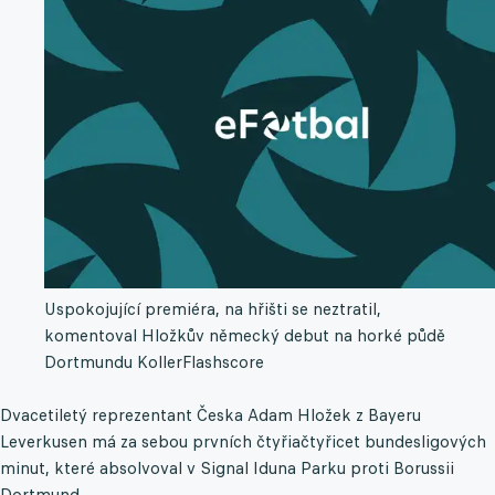
Uspokojující premiéra, na hřišti se neztratil,
komentoval Hložkův německý debut na horké půdě
Dortmundu Koller
Flashscore
Dvacetiletý reprezentant Česka Adam Hložek z Bayeru
Leverkusen má za sebou prvních čtyřiačtyřicet bundesligových
minut, které absolvoval v Signal Iduna Parku proti Borussii
Dortmund.