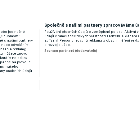
Společně s našimi partnery zpracováváme úd
 nebo jedinečné
Používání přesných údajů o zeměpisné poloze. Aktivní v
 „Souhlasím“
údajů v rámci specifických vlastností zařízení. Ukládání 
ě s našimi partnery
zařízení. Personalizovaná reklama a obsah, měření rek
“ nebo odvoláním
a rozvoj služeb.
obsah a reklamy,
Seznam partnerů (dodavatelů)
dku můžete znovu
liknutím na odkaz
ípadně na plovoucí
ámci našeho
any osobních údajů.