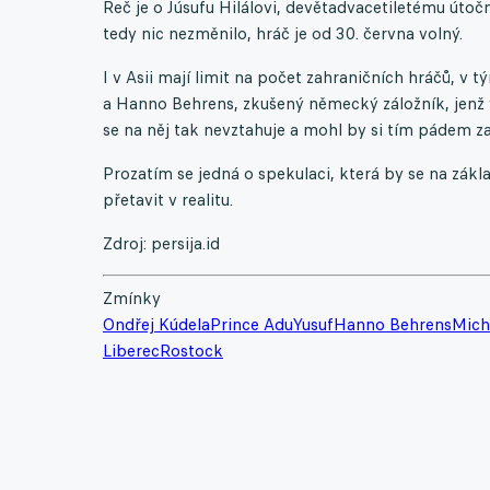
Řeč je o Júsufu Hilálovi, devětadvacetiletému útoč
tedy nic nezměnilo, hráč je od 30. června volný.
I v Asii mají limit na počet zahraničních hráčů, v
a Hanno Behrens, zkušený německý záložník, jenž v
se na něj tak nevztahuje a mohl by si tím pádem 
Prozatím se jedná o spekulaci, která by se na zák
přetavit v realitu.
Zdroj: persija.id
Zmínky
Ondřej Kúdela
Prince Adu
Yusuf
Hanno Behrens
Mich
Liberec
Rostock