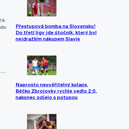
čík
Přestupová bomba na Slovensku!
idlo
Do třetí ligy jde útočník, který byl
nejdražším nákupem Slavie
Naprosto neuvěřitelný kolaps.
Béčko Zbrojovky rychle vedlo 2:0,
nakonec odjelo s potupou