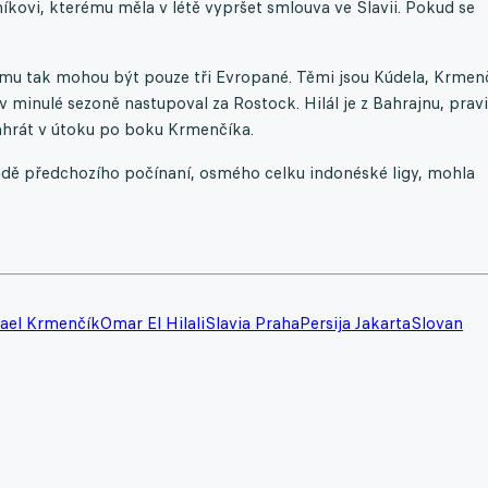
níkovi, kterému měla v létě vypršet smlouva ve Slavii. Pokud se
 týmu tak mohou být pouze tři Evropané. Těmi jsou Kúdela, Krmen
 minulé sezoně nastupoval za Rostock. Hilál je z Bahrajnu, prav
zahrát v útoku po boku Krmenčíka.
ladě předchozího počínaní, osmého celku indonéské ligy, mohla
ael Krmenčík
Omar El Hilali
Slavia Praha
Persija Jakarta
Slovan