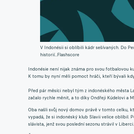
V Indonésii si oblíbili kádr sešívaných. Do Pe
historií...
Flashscore
Indonésie není nijak známa pro svou fotbalovou kult
K tomu by nyní měli pomoct hráči, kteří bývali kdys
Před pár měsíci nebyl tým z indonéského města L
začalo rychle měnit, a to díky Ondřeji Kúdelovi a 
Oba našli svůj nový domov právě v tomto celku, kte
vypadá, že si indonéský klub Slavii velice oblíbil. 
slávista, jenž svou poslední sezonu strávil v Liberc