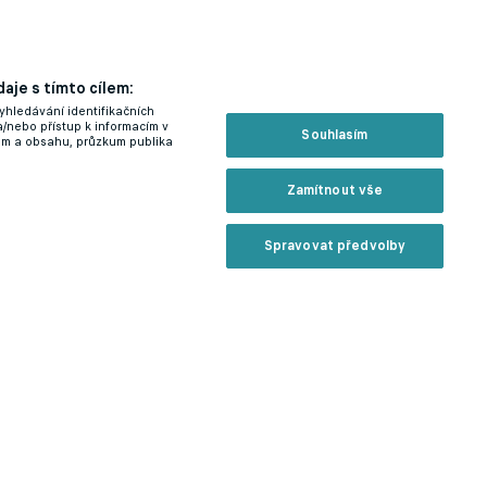
aje s tímto cílem:
yhledávání identifikačních
a/nebo přístup k informacím v
Souhlasím
lam a obsahu, průzkum publika
Zamítnout vše
Spravovat předvolby