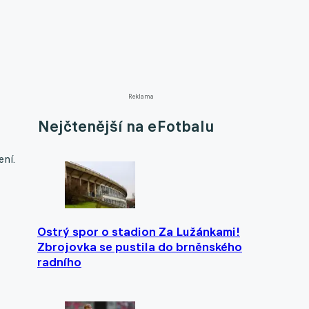
Reklama
Nejčtenější na eFotbalu
ení.
Ostrý spor o stadion Za Lužánkami!
Zbrojovka se pustila do brněnského
radního