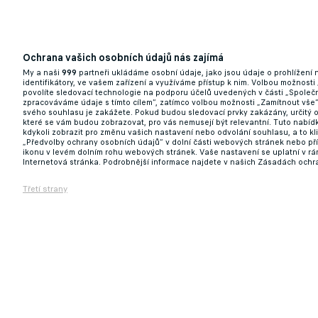
Ochrana vašich osobních údajů nás zajímá
My a naši
999
partneři ukládáme osobní údaje, jako jsou údaje o prohlížení
identifikátory, ve vašem zařízení a využíváme přístup k nim. Volbou možnosti
povolíte sledovací technologie na podporu účelů uvedených v části „Společn
zpracováváme údaje s tímto cílem“, zatímco volbou možnosti „Zamítnout vše
svého souhlasu je zakážete. Pokud budou sledovací prvky zakázány, určitý 
které se vám budou zobrazovat, pro vás nemusejí být relevantní. Tuto nabí
kdykoli zobrazit pro změnu vašich nastavení nebo odvolání souhlasu, a to k
„Předvolby ochrany osobních údajů“ v dolní části webových stránek nebo př
ikonu v levém dolním rohu webových stránek. Vaše nastavení se uplatní v r
Internetová stránka. Podrobnější informace najdete v našich Zásadách ochr
Třetí strany