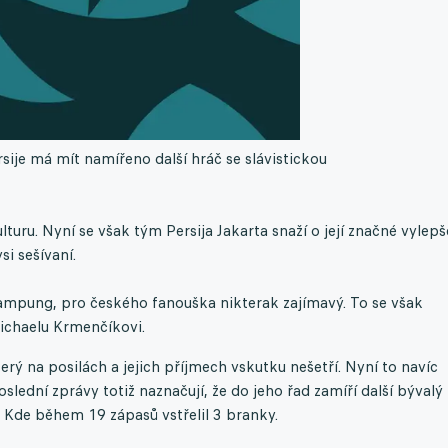
rsije má mít namířeno další hráč se slávistickou
uru. Nyní se však tým Persija Jakarta snaží o její značné vylepš
i sešívaní.
ampung, pro českého fanouška nikterak zajímavý. To se však
Michaelu Krmenčíkovi.
rý na posilách a jejich příjmech vskutku nešetří. Nyní to navíc
Poslední zprávy totiž naznačují, že do jeho řad zamíří další bývalý
i. Kde během 19 zápasů vstřelil 3 branky.