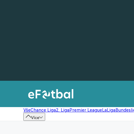
Vše
Chance Liga
2. Liga
Premier League
LaLiga
Bundesli
Více