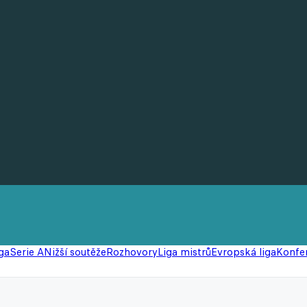
ga
Serie A
Nižší soutěže
Rozhovory
Liga mistrů
Evropská liga
Konfer