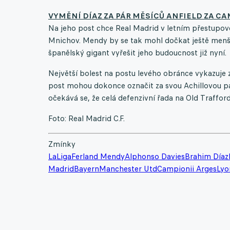
VYMĚNÍ DÍAZ ZA PÁR MĚSÍCŮ ANFIELD ZA CA
Na jeho post chce Real Madrid v letním přestupo
Mnichov. Mendy by se tak mohl dočkat ještě menšíh
španělský gigant vyřešit jeho budoucnost již nyní.
Největší bolest na postu levého obránce vykazuje
post mohou dokonce označit za svou Achillovou pa
očekává se, že celá defenzivní řada na Old Traffo
Foto: Real Madrid C.F.
Zmínky
LaLiga
Ferland Mendy
Alphonso Davies
Brahim Díaz
Madrid
Bayern
Manchester Utd
Campionii Arges
Lyo