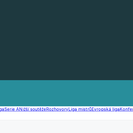
ga
Serie A
Nižší soutěže
Rozhovory
Liga mistrů
Evropská liga
Konfer