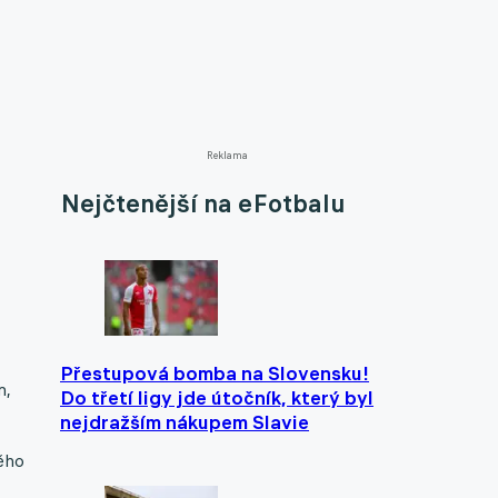
Reklama
Nejčtenější na eFotbalu
Přestupová bomba na Slovensku!
m,
Do třetí ligy jde útočník, který byl
nejdražším nákupem Slavie
lého