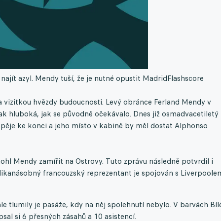
najít azyl. Mendy tuší, že je nutné opustit Madrid
Flashscore
 a vizitkou hvězdy budoucnosti. Levý obránce Ferland Mendy v
ak hluboká, jak se původně očekávalo. Dnes již osmadvacetiletý
 spěje ke konci a jeho místo v kabině by měl dostat Alphonso
ohl Mendy zamířit na Ostrovy. Tuto zprávu následně potvrdil i
olikanásobný francouzský reprezentant je spojován s Liverpoole
le tlumily je pasáže, kdy na něj spolehnutí nebylo. V barvách Bí
sal si 6 přesných zásahů a 10 asistencí.