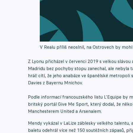
V Realu příliš neoslnil, na Ostrovech by mohl 
Z Lyonu přicházel v červenci 2019 s velkou slávou
Madridu bez pochyby stopu zanechal, ale nebyla t
hráč cítí, že jeho anabáze ve španělské metropoli
Davies z Bayernu Mnichov.
Podle informací francouzského listu L’Equipe by m
britský portál Give Me Sport, který dodal, že něk
Manchesterem United a Arsenalem.
Mendy vykázal v LaLize záblesky velkého talentu, a
baletu odehrál více než 150 soutěžních zápasů, přip