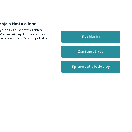
aje s tímto cílem:
yhledávání identifikačních
a/nebo přístup k informacím v
Souhlasím
lam a obsahu, průzkum publika
Zamítnout vše
Spravovat předvolby