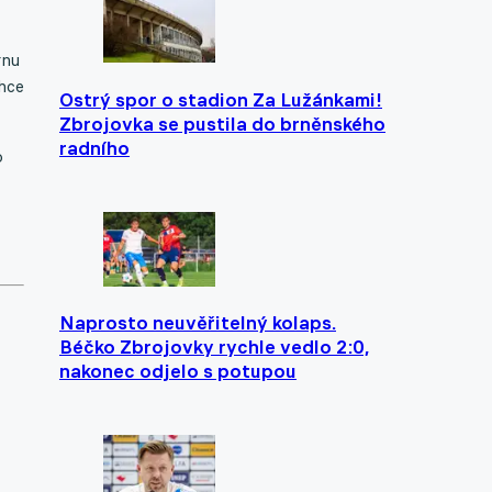
rnu
chce
Ostrý spor o stadion Za Lužánkami!
Zbrojovka se pustila do brněnského
radního
o
Naprosto neuvěřitelný kolaps.
Béčko Zbrojovky rychle vedlo 2:0,
nakonec odjelo s potupou