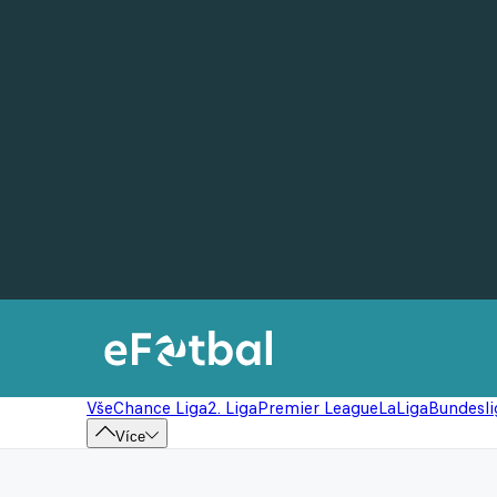
Vše
Chance Liga
2. Liga
Premier League
LaLiga
Bundesli
Více