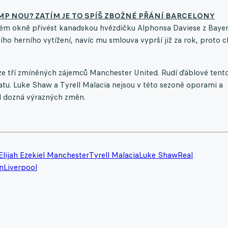
MP NOU? ZATÍM JE TO SPÍŠ ZBOŽNÉ PŘÁNÍ BARCELONY
vém okně přivést kanadskou hvězdičku Alphonsa Daviese z Baye
o herního vytížení, navíc mu smlouva vyprší již za rok, proto 
 ze tří zmíněných zájemců Manchester United. Rudí ďáblové tent
tu. Luke Shaw a Tyrell Malacia nejsou v této sezoně oporami a
rd dozná výrazných změn.
Elijah Ezekiel Manchester
Tyrell Malacia
Luke Shaw
Real
n
Liverpool