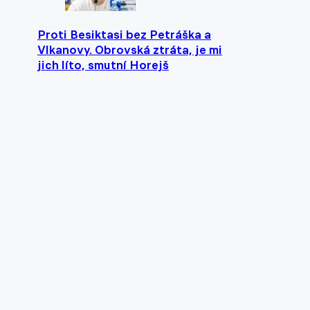
Proti Besiktasi bez Petráška a
Vlkanovy. Obrovská ztráta, je mi
jich líto, smutní Horejš