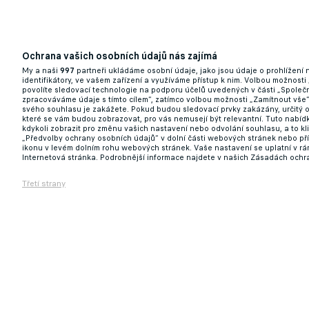
Ochrana vašich osobních údajů nás zajímá
My a naši
997
partneři ukládáme osobní údaje, jako jsou údaje o prohlížení
identifikátory, ve vašem zařízení a využíváme přístup k nim. Volbou možnosti
povolíte sledovací technologie na podporu účelů uvedených v části „Společn
zpracováváme údaje s tímto cílem“, zatímco volbou možnosti „Zamítnout vše
svého souhlasu je zakážete. Pokud budou sledovací prvky zakázány, určitý 
které se vám budou zobrazovat, pro vás nemusejí být relevantní. Tuto nabí
kdykoli zobrazit pro změnu vašich nastavení nebo odvolání souhlasu, a to k
„Předvolby ochrany osobních údajů“ v dolní části webových stránek nebo př
ikonu v levém dolním rohu webových stránek. Vaše nastavení se uplatní v r
Internetová stránka. Podrobnější informace najdete v našich Zásadách ochr
Třetí strany