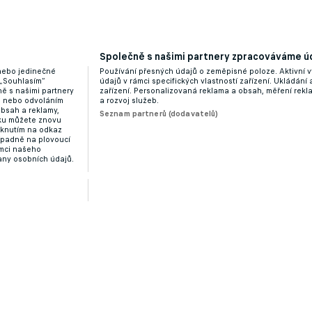
Společně s našimi partnery zpracováváme úd
 nebo jedinečné
Používání přesných údajů o zeměpisné poloze. Aktivní v
 „Souhlasím“
údajů v rámci specifických vlastností zařízení. Ukládání 
ě s našimi partnery
zařízení. Personalizovaná reklama a obsah, měření rek
“ nebo odvoláním
a rozvoj služeb.
obsah a reklamy,
Seznam partnerů (dodavatelů)
dku můžete znovu
liknutím na odkaz
ípadně na plovoucí
ámci našeho
any osobních údajů.