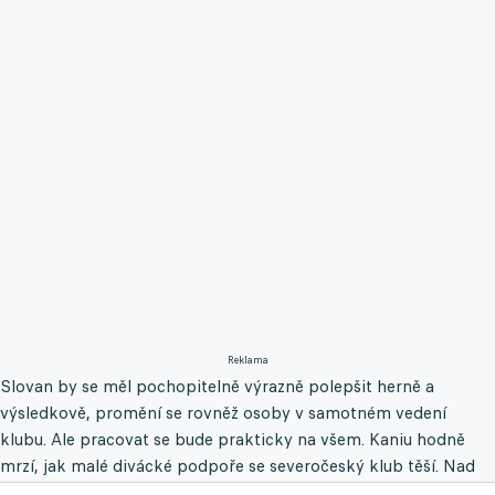
Reklama
Slovan by se měl pochopitelně výrazně polepšit herně a
výsledkově, promění se rovněž osoby v samotném vedení
klubu. Ale pracovat se bude prakticky na všem. Kaniu hodně
mrzí, jak malé divácké podpoře se severočeský klub těší. Nad
průměrnou domácí návštěvou (3088 diváků) jen smutně kroutí