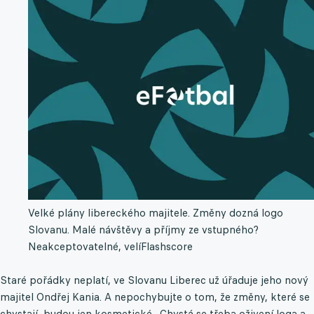
Velké plány libereckého majitele. Změny dozná logo
Slovanu. Malé návštěvy a příjmy ze vstupného?
Neakceptovatelné, velí
Flashscore
Staré pořádky neplatí, ve Slovanu Liberec už úřaduje jeho nový
majitel Ondřej Kania. A nepochybujte o tom, že změny, které se
chystají, budou jen kosmetické. Chystá se třeba oživení loga a