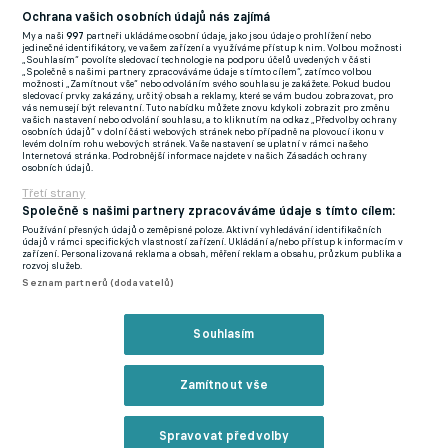
Ochrana vašich osobních údajů nás zajímá
hlavou.
My a naši
997
partneři ukládáme osobní údaje, jako jsou údaje o prohlížení nebo
jedinečné identifikátory, ve vašem zařízení a využíváme přístup k nim. Volbou možnosti
Vše si nechal analyzovat a výsledek jej nepotěšil. „Bohužel je
„Souhlasím“ povolíte sledovací technologie na podporu účelů uvedených v části
„Společně s našimi partnery zpracováváme údaje s tímto cílem“, zatímco volbou
tam sestupná tendence. Nepomáhá hráčům, ale ani
možnosti „Zamítnout vše“ nebo odvoláním svého souhlasu je zakážete. Pokud budou
sledovací prvky zakázány, určitý obsah a reklamy, které se vám budou zobrazovat, pro
ekonomicky,“ přiznal Kania, že zmíněná čísla jej nepotěšila.
vás nemusejí být relevantní. Tuto nabídku můžete znovu kdykoli zobrazit pro změnu
vašich nastavení nebo odvolání souhlasu, a to kliknutím na odkaz „Předvolby ochrany
Slovan je ohledně domácí návštěvnosti z elitní šestnáctky
osobních údajů“ v dolní části webových stránek nebo případně na plovoucí ikonu v
levém dolním rohu webových stránek. Vaše nastavení se uplatní v rámci našeho
čtvrtý nejhorší… „V této sezoně byly zápasy, z nichž tržby ze
Internetová stránka. Podrobnější informace najdete v našich Zásadách ochrany
osobních údajů.
vstupného dosáhly nižších, nebo malých desítek tisíc korun, což
Třetí strany
je podle mého názoru neakceptovatelné pro klub této
Společně s našimi partnery zpracováváme údaje s tímto cílem:
velikosti,“ nešetřil tvrdými slovy při shrnutí faktů.
Používání přesných údajů o zeměpisné poloze. Aktivní vyhledávání identifikačních
údajů v rámci specifických vlastností zařízení. Ukládání a/nebo přístup k informacím v
zařízení. Personalizovaná reklama a obsah, měření reklam a obsahu, průzkum publika a
Slovan se musí srovnávat se Slavií, Spartou a Plzní a ne s nikým
rozvoj služeb.
Seznam partnerů (dodavatelů)
jiným, tvrdí jeho nový majitel Kania
Neskrývá ale, že chce okamžitě začít pracovat na nápravě.
Souhlasím
„Uděláme pro to všechno, protože bez fanoušků tady můžeme
udělat, co chceme, ale bez nich se výsledky dostavit nemůžou,“
Zamítnout vše
měl jasno Kania.
Klub chce za pomoci změn udělat atraktivnějším pro případně
Spravovat předvolby