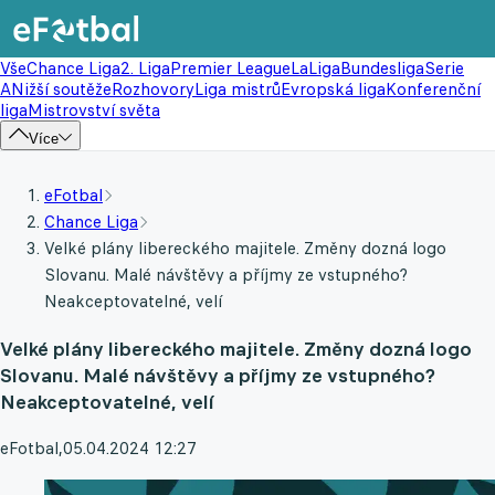
Vše
Chance Liga
2. Liga
Premier League
LaLiga
Bundesliga
Serie
A
Nižší soutěže
Rozhovory
Liga mistrů
Evropská liga
Konferenční
liga
Mistrovství světa
Více
eFotbal
Chance Liga
Velké plány libereckého majitele. Změny dozná logo
Slovanu. Malé návštěvy a příjmy ze vstupného?
Neakceptovatelné, velí
Velké plány libereckého majitele. Změny dozná logo
Slovanu. Malé návštěvy a příjmy ze vstupného?
Neakceptovatelné, velí
eFotbal
,
05.04.2024 12:27