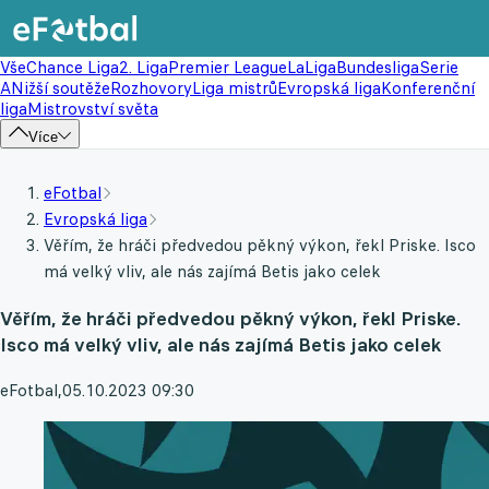
Vše
Chance Liga
2. Liga
Premier League
LaLiga
Bundesliga
Serie
A
Nižší soutěže
Rozhovory
Liga mistrů
Evropská liga
Konferenční
liga
Mistrovství světa
Více
eFotbal
Evropská liga
Věřím, že hráči předvedou pěkný výkon, řekl Priske. Isco
má velký vliv, ale nás zajímá Betis jako celek
Věřím, že hráči předvedou pěkný výkon, řekl Priske.
Isco má velký vliv, ale nás zajímá Betis jako celek
eFotbal
,
05.10.2023 09:30