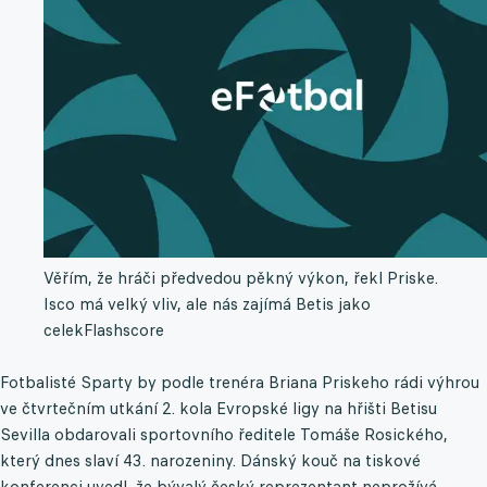
Věřím, že hráči předvedou pěkný výkon, řekl Priske.
Isco má velký vliv, ale nás zajímá Betis jako
celek
Flashscore
Fotbalisté Sparty by podle trenéra Briana Priskeho rádi výhrou
ve čtvrtečním utkání 2. kola Evropské ligy na hřišti Betisu
Sevilla obdarovali sportovního ředitele Tomáše Rosického,
který dnes slaví 43. narozeniny. Dánský kouč na tiskové
konferenci uvedl, že bývalý český reprezentant neprožívá