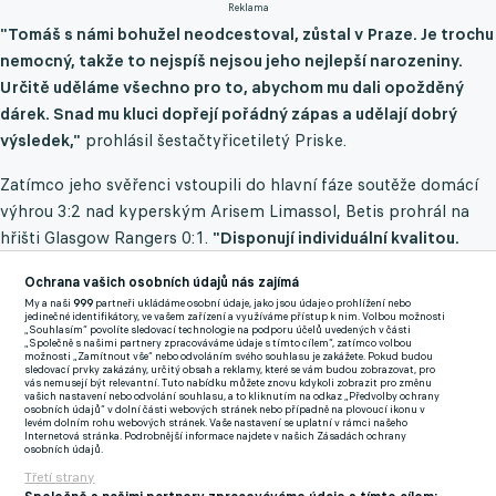
Reklama
"Tomáš s námi bohužel neodcestoval, zůstal v Praze. Je trochu
nemocný, takže to nejspíš nejsou jeho nejlepší narozeniny.
Určitě uděláme všechno pro to, abychom mu dali opožděný
dárek. Snad mu kluci dopřejí pořádný zápas a udělají dobrý
výsledek,"
prohlásil šestačtyřicetiletý Priske.
Zatímco jeho svěřenci vstoupili do hlavní fáze soutěže domácí
výhrou 3:2 nad kyperským Arisem Limassol, Betis prohrál na
hřišti Glasgow Rangers 0:1.
"Disponují individuální kvalitou.
Vepředu se pyšní rychlostí, a když vezmeme v potaz Isca, tak i
Ochrana vašich osobních údajů nás zajímá
inteligencí. Umí se úžasně rozhodovat a skvěle přihrávat. Mají
My a naši
999
partneři ukládáme osobní údaje, jako jsou údaje o prohlížení nebo
velmi silnou zálohu a rychlé krajní obránce. Je těžké mluvit o
jedinečné identifikátory, ve vašem zařízení a využíváme přístup k nim. Volbou možnosti
„Souhlasím“ povolíte sledovací technologie na podporu účelů uvedených v části
jejich slabinách, protože nastoupíme proti vysoce kvalitnímu
„Společně s našimi partnery zpracováváme údaje s tímto cílem“, zatímco volbou
možnosti „Zamítnout vše“ nebo odvoláním svého souhlasu je zakážete. Pokud budou
týmu. Je možné jim ublížit ze standardek, což se ukázalo v
sledovací prvky zakázány, určitý obsah a reklamy, které se vám budou zobrazovat, pro
vás nemusejí být relevantní. Tuto nabídku můžete znovu kdykoli zobrazit pro změnu
Glasgow. Je jen na nás, abychom jim to znepříjemnili,"
řekl
vašich nastavení nebo odvolání souhlasu, a to kliknutím na odkaz „Předvolby ochrany
osobních údajů“ v dolní části webových stránek nebo případně na plovoucí ikonu v
Priske.
levém dolním rohu webových stránek. Vaše nastavení se uplatní v rámci našeho
Internetová stránka. Podrobnější informace najdete v našich Zásadách ochrany
osobních údajů.
U Isca, který v minulosti vyhrál s Realem Madrid mimo jiné
Třetí strany
pětkrát Ligu mistrů a třikrát španělskou ligu, se ještě zastavil.