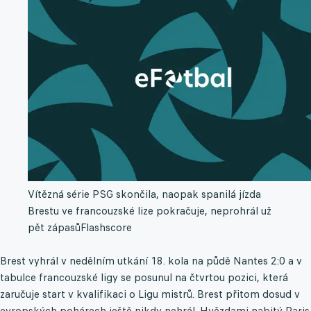
Vítězná série PSG skončila, naopak spanilá jízda
Brestu ve francouzské lize pokračuje, neprohrál už
pět zápasů
Flashscore
Brest vyhrál v nedělním utkání 18. kola na půdě Nantes 2:0 a v
tabulce francouzské ligy se posunul na čtvrtou pozici, která
zaručuje start v kvalifikaci o Ligu mistrů. Brest přitom dosud v
evropských pohárech ještě nikdy nehrál. Hvězdami nabitý Paris