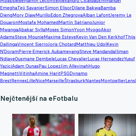
Mbappe
Benjamin Lecomte
Alexandru Cicaldau
Emmanuel
Emegha
Teji Savanier
Simon Elisor
Dilane Bakwa
Bamba
Dieng
Mory Diaw
Murillo
Edon Zhegrova
Alban Lafont
Jeremy Le
Douaron
Mostafa Mohamed
Martin Satriano
Junior
Mwanga
Abakar Sylla
Moses Simon
Yvon Mvogo
Akor
Adams
Steve Mounie
Maxime Esteve
Kevin Van Den Kerkhof
Thijs
Dallinga
Vincent Sierro
Joris Chotard
Matthieu Udol
Kevin
N'Doram
Pierre-Emerick Aubameyang
Steve Mandanda
Iliman
Ndiaye
Ousmane Dembele
Lucas Chevalier
Lucas Hernandez
Yusuf
Yazici
Adam Ounas
Pau Lopez
Jim Allevinah
Hugo
Magnetti
Vitinha
Amine Harit
PSG
Dynamo
Brest
Rennes
Lille
Nice
Marseille
Štrasburk
Nantes
Montpellier
Lens
Nejčtenější na eFotbalu