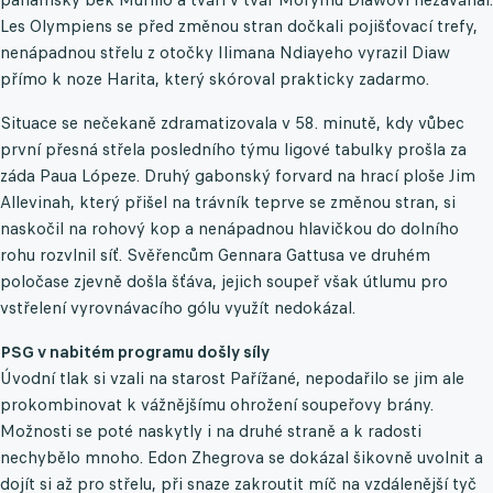
Les Olympiens se před změnou stran dočkali pojišťovací trefy,
nenápadnou střelu z otočky Ilimana Ndiayeho vyrazil Diaw
přímo k noze Harita, který skóroval prakticky zadarmo.
Situace se nečekaně zdramatizovala v 58. minutě, kdy vůbec
první přesná střela posledního týmu ligové tabulky prošla za
záda Paua Lópeze. Druhý gabonský forvard na hrací ploše Jim
Allevinah, který přišel na trávník teprve se změnou stran, si
naskočil na rohový kop a nenápadnou hlavičkou do dolního
rohu rozvlnil síť. Svěřencům Gennara Gattusa ve druhém
poločase zjevně došla šťáva, jejich soupeř však útlumu pro
vstřelení vyrovnávacího gólu využít nedokázal.
PSG v nabitém programu došly síly
Úvodní tlak si vzali na starost Pařížané, nepodařilo se jim ale
prokombinovat k vážnějšímu ohrožení soupeřovy brány.
Možnosti se poté naskytly i na druhé straně a k radosti
nechybělo mnoho. Edon Zhegrova se dokázal šikovně uvolnit a
dojít si až pro střelu, při snaze zakroutit míč na vzdálenější tyč