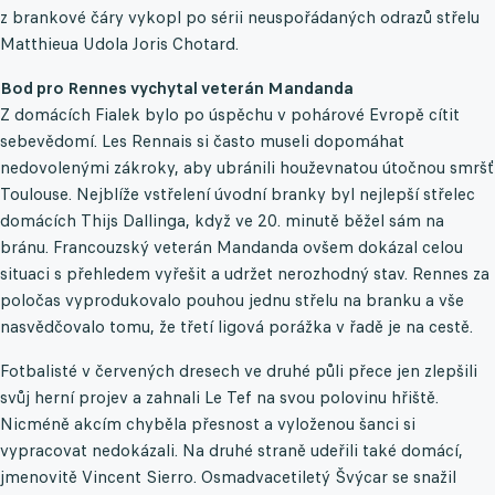
z brankové čáry vykopl po sérii neuspořádaných odrazů střelu
Matthieua Udola Joris Chotard.
Bod pro Rennes vychytal veterán Mandanda
Z domácích Fialek bylo po úspěchu v pohárové Evropě cítit
sebevědomí. Les Rennais si často museli dopomáhat
nedovolenými zákroky, aby ubránili houževnatou útočnou smršť
Toulouse. Nejblíže vstřelení úvodní branky byl nejlepší střelec
domácích Thijs Dallinga, když ve 20. minutě běžel sám na
bránu. Francouzský veterán Mandanda ovšem dokázal celou
situaci s přehledem vyřešit a udržet nerozhodný stav. Rennes za
poločas vyprodukovalo pouhou jednu střelu na branku a vše
nasvědčovalo tomu, že třetí ligová porážka v řadě je na cestě.
Fotbalisté v červených dresech ve druhé půli přece jen zlepšili
svůj herní projev a zahnali Le Tef na svou polovinu hřiště.
Nicméně akcím chyběla přesnost a vyloženou šanci si
vypracovat nedokázali. Na druhé straně udeřili také domácí,
jmenovitě Vincent Sierro. Osmadvacetiletý Švýcar se snažil