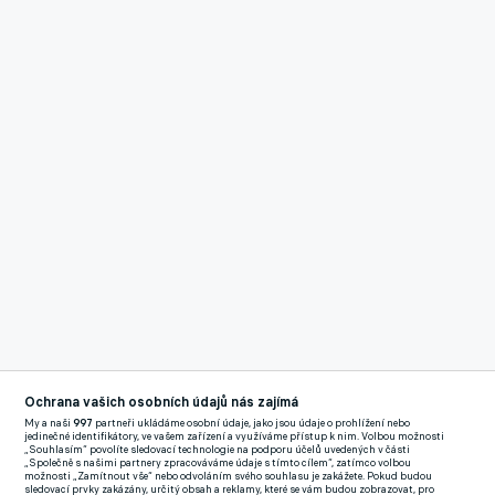
Ochrana vašich osobních údajů nás zajímá
My a naši
997
partneři ukládáme osobní údaje, jako jsou údaje o prohlížení nebo
jedinečné identifikátory, ve vašem zařízení a využíváme přístup k nim. Volbou možnosti
„Souhlasím“ povolíte sledovací technologie na podporu účelů uvedených v části
„Společně s našimi partnery zpracováváme údaje s tímto cílem“, zatímco volbou
možnosti „Zamítnout vše“ nebo odvoláním svého souhlasu je zakážete. Pokud budou
sledovací prvky zakázány, určitý obsah a reklamy, které se vám budou zobrazovat, pro