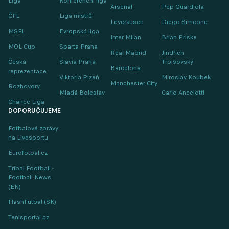
Liga
Konferenční liga
Arsenal
Pep Guardiola
ČFL
Liga mistrů
Leverkusen
Diego Simeone
MSFL
Evropská liga
Inter Milan
Brian Priske
MOL Cup
Sparta Praha
Real Madrid
Jindřich
Česká
Slavia Praha
Trpišovský
Barcelona
reprezentace
Viktoria Plzeň
Miroslav Koubek
Manchester City
Rozhovory
Mladá Boleslav
Carlo Ancelotti
Chance Liga
DOPORUČUJEME
Fotbalové zprávy
na Livesportu
Eurofotbal.cz
Tribal Football -
Football News
(EN)
FlashFutbal (SK)
Tenisportal.cz