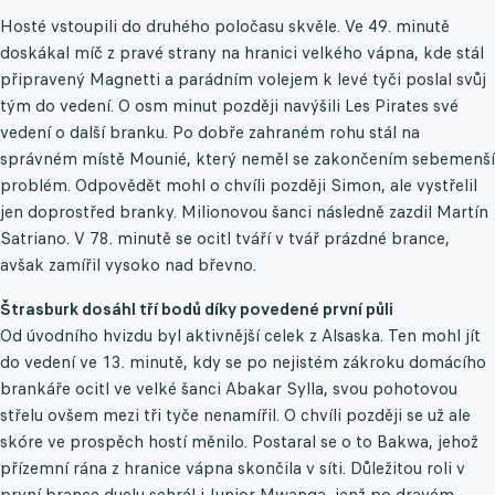
Hosté vstoupili do druhého poločasu skvěle. Ve 49. minutě
doskákal míč z pravé strany na hranici velkého vápna, kde stál
připravený Magnetti a parádním volejem k levé tyči poslal svůj
tým do vedení. O osm minut později navýšili Les Pirates své
vedení o další branku. Po dobře zahraném rohu stál na
správném místě Mounié, který neměl se zakončením sebemenší
problém. Odpovědět mohl o chvíli později Simon, ale vystřelil
jen doprostřed branky. Milionovou šanci následně zazdil Martín
Satriano. V 78. minutě se ocitl tváří v tvář prázdné brance,
avšak zamířil vysoko nad břevno.
Štrasburk dosáhl tří bodů díky povedené první půli
Od úvodního hvizdu byl aktivnější celek z Alsaska. Ten mohl jít
do vedení ve 13. minutě, kdy se po nejistém zákroku domácího
brankáře ocitl ve velké šanci Abakar Sylla, svou pohotovou
střelu ovšem mezi tři tyče nenamířil. O chvíli později se už ale
skóre ve prospěch hostí měnilo. Postaral se o to Bakwa, jehož
přízemní rána z hranice vápna skončila v síti. Důležitou roli v
první brance duelu sehrál i Junior Mwanga, jenž po dravém