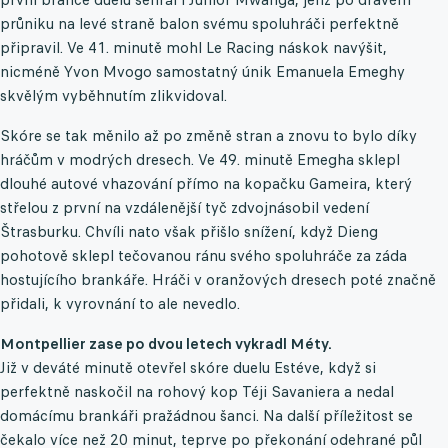
průniku na levé straně balon svému spoluhráči perfektně
připravil. Ve 41. minutě mohl Le Racing náskok navýšit,
nicméně Yvon Mvogo samostatný únik Emanuela Emeghy
skvělým vyběhnutím zlikvidoval.
Skóre se tak měnilo až po změně stran a znovu to bylo díky
hráčům v modrých dresech. Ve 49. minutě Emegha sklepl
dlouhé autové vhazování přímo na kopačku Gameira, který
střelou z první na vzdálenější tyč zdvojnásobil vedení
Štrasburku. Chvíli nato však přišlo snížení, když Dieng
pohotově sklepl tečovanou ránu svého spoluhráče za záda
hostujícího brankáře. Hráči v oranžových dresech poté značně
přidali, k vyrovnání to ale nevedlo.
Montpellier zase po dvou letech vykradl Méty.
Již v deváté minutě otevřel skóre duelu Estéve, když si
perfektně naskočil na rohový kop Téji Savaniera a nedal
domácímu brankáři pražádnou šanci. Na další příležitost se
čekalo více než 20 minut, teprve po překonání odehrané půl