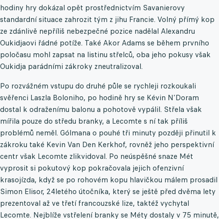
hodiny hry dokázal opět prostřednictvím Savanierovy
standardní situace zahrozit tým z jihu Francie. Volný přímý kop
ze zdánlivě nepříliš nebezpečné pozice nadělal Alexandru
Oukidjaovi řádné potíže. Také Akor Adams se během prvního
poločasu mohl zapsat na listinu střelců, oba jeho pokusy však
Oukidja parádními zákroky zneutralizoval.
Po rozvážném vstupu do druhé půle se rychleji rozkoukali
svěřenci Laszla Boloniho, po hodině hry se Kévin N’Doram
dostal k odraženímu balonu a pohotově vypálil. Střela však
mířila pouze do středu branky, a Lecomte s ní tak příliš
problémů neměl. Gólmana o pouhé tři minuty později přinutil k
zákroku také Kevin Van Den Kerkhof, rovněž jeho perspektivní
centr však Lecomte zlikvidoval. Po neúspěšné snaze Mét
vyprosit si pokutový kop pokračovala jejich ofenzivní
krasojízda, když se po rohovém kopu hlavičkou málem prosadil
Simon Elisor, 24letého útočníka, který se ještě před dvěma lety
prezentoval až ve třetí francouzské lize, taktéž vychytal
Lecomte. Nejblíže vstřelení branky se Méty dostaly v 75 minutě,