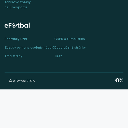
Tenisové zprávy
na Livesportu
Podmínky užití
GDPR a žurnalistika
Zásady ochrany osobních údajů
Doporučené stránky
Třetí strany
Tiráž
© eFotbal
2026