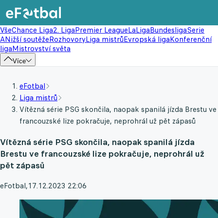
Vše
Chance Liga
2. Liga
Premier League
LaLiga
Bundesliga
Serie
A
Nižší soutěže
Rozhovory
Liga mistrů
Evropská liga
Konferenční
liga
Mistrovství světa
Více
eFotbal
Liga mistrů
Vítězná série PSG skončila, naopak spanilá jízda Brestu ve
francouzské lize pokračuje, neprohrál už pět zápasů
Vítězná série PSG skončila, naopak spanilá jízda
Brestu ve francouzské lize pokračuje, neprohrál už
pět zápasů
eFotbal
,
17.12.2023 22:06