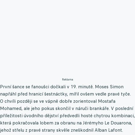
Reklama
První šance se fanoušci dočkali v 19. minutě. Moses Simon
napřáhl před hranicí šestnáctky, mířil ovšem vedle pravé tyče.
O chvíli později se ve vápně dobře zorientoval Mostafa
Mohamed, ale jeho pokus skončil v náruči brankáře. V poslední
příležitosti úvodního dějství předvedli hosté chytrou kombinaci,
která pokračovala lobem za obranu na Jérémyho Le Douarona,
jehož střelu z pravé strany skvěle zneškodnil Alban Lafont.