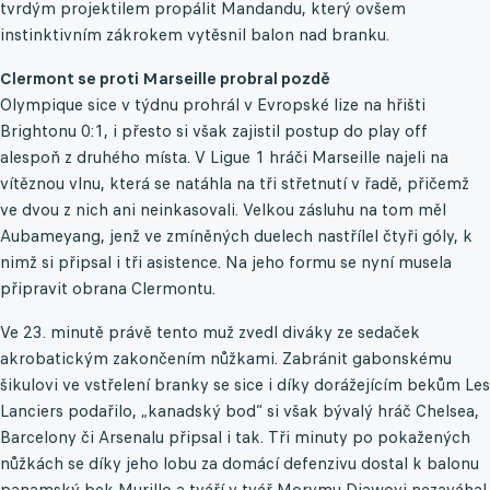
tvrdým projektilem propálit Mandandu, který ovšem
instinktivním zákrokem vytěsnil balon nad branku.
Clermont se proti Marseille probral pozdě
Olympique sice v týdnu prohrál v Evropské lize na hřišti
Brightonu 0:1, i přesto si však zajistil postup do play off
alespoň z druhého místa. V Ligue 1 hráči Marseille najeli na
vítěznou vlnu, která se natáhla na tři střetnutí v řadě, přičemž
ve dvou z nich ani neinkasovali. Velkou zásluhu na tom měl
Aubameyang, jenž ve zmíněných duelech nastřílel čtyři góly, k
nimž si připsal i tři asistence. Na jeho formu se nyní musela
připravit obrana Clermontu.
Ve 23. minutě právě tento muž zvedl diváky ze sedaček
akrobatickým zakončením nůžkami. Zabránit gabonskému
šikulovi ve vstřelení branky se sice i díky dorážejícím bekům Les
Lanciers podařilo, „kanadský bod“ si však bývalý hráč Chelsea,
Barcelony či Arsenalu připsal i tak. Tři minuty po pokažených
nůžkách se díky jeho lobu za domácí defenzivu dostal k balonu
panamský bek Murillo a tváří v tvář Morymu Diawovi nezaváhal.