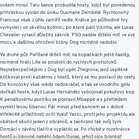
ovšem minul. Tato šance probudila hosty, když byl povedenou
přihrávkou vyslán do úniku Ousmane Dembélé. Rychlonohý
Francouz však z úhlu zamířil vedle. Krátce po půlhodině hry
vymyslel i on skvělou kolmici, po které pálil Vitinha, ale Lucas
Chevalier vytasil důležitý zákrok. PSG nadále drželo míč ve své
moci, k dalšímu ohrožení brány Dog nicméně nedošlo.
Ve druhé půli Pařížané drželi míč na kopačkách ještě častěji,
nicméně hráči Lille se pouštěli do rychlých protiútoků.
Nejnebezpečnějším z Dog byl opět Zhegrova, jenž úspěšně
kličkoval proti každému z hostů, který se mu postavil do cesty.
Do koncovky však nikdy nedokráčel, a tak se úvodního gólu
dočkali hosté, když Lucas Hernández vybojoval pokutový kop.
K penaltovému puntíku se postavil Mbappé a s přehledem
vymetl levou šibenici. Pár minut před koncem se v dobré
střelecké příležitosti ocitl Yusuf Yazici, proti jeho projektilu ale
obětavě skočil jeden z obránců, a zachránil tak svůj tým.
Domácí v závěru tlačili a vyplatilo se. Po chybě v rozehrávce
hostů si šikovně naběhl Adam Ounas, jehož sice brankář