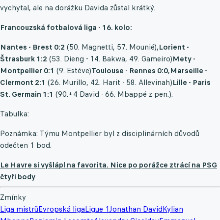
vychytal, ale na dorážku Davida zůstal krátký.
Francouzská fotbalová liga - 16. kolo:
Nantes - Brest 0:2
(50. Magnetti, 57. Mounié),
Lorient -
Štrasburk 1:2
(53. Dieng - 14. Bakwa, 49. Gameiro)
Mety -
Montpellier 0:1
(9. Estéve)
Toulouse - Rennes 0:0
,
Marseille -
Clermont 2:1
(26. Murillo, 42. Harit - 58. Allevinah)
Lille - Paris
St. Germain 1:1
(90.+4 David - 66. Mbappé z pen.).
Tabulka:
Poznámka: Týmu Montpellier byl z disciplinárních důvodů
odečten 1 bod.
Le Havre si vyšlápl na favorita. Nice po porážce ztrácí na PSG
čtyři body
Zmínky
Liga mistrů
Evropská liga
Ligue 1
Jonathan David
Kylian