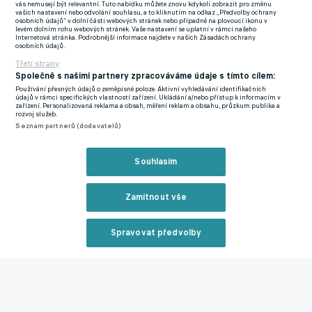
vás nemusejí být relevantní. Tuto nabídku můžete znovu kdykoli zobrazit pro změnu
dopad. Je to klíčový zápas o titul," potvrdil v interview pro
vašich nastavení nebo odvolání souhlasu, a to kliknutím na odkaz „Předvolby ochrany
osobních údajů“ v dolní části webových stránek nebo případně na plovoucí ikonu v
magazín Gól třicetiletý reprezentant Česka.
levém dolním rohu webových stránek. Vaše nastavení se uplatní v rámci našeho
Internetová stránka. Podrobnější informace najdete v našich Zásadách ochrany
osobních údajů.
Pohár už sešívaní vybojovali, vidina doublu je ale lákává. "Pohár
Třetí strany
jsme chtěli určitě vyhrát, pro mě je vítězství v lize ale daleko víc,
Společně s našimi partnery zpracováváme údaje s tímto cílem:
Používání přesných údajů o zeměpisné poloze. Aktivní vyhledávání identifikačních
protože je to dlouhodobá soutěž. Zápasů je hrozně moc, stojí za
údajů v rámci specifických vlastností zařízení. Ukládání a/nebo přístup k informacím v
zařízení. Personalizovaná reklama a obsah, měření reklam a obsahu, průzkum publika a
tím spousta bitev, tréninků. Pohár je naopak nejjednodušší
rozvoj služeb.
cesta do Evropy, protože zápasů je málo. Když tři-čtyři
Seznam partnerů (dodavatelů)
vyhrajete, tak máte trofej. Moc bychom si všichni přáli udělat
„double“. Když už jsme se sami dostali do takové situace, že
Souhlasím
jdeme do nadstavby z druhého místa, tak to musíme teď
zachránit. Bodů jsme poztráceli zbytečně dost," zmínil bývalý
Zamítnout vše
univerzál Jablonce.
Spravovat předvolby
Proti komu všemu to tedy mohlo dopadnout jinak? Dodnes ho
mrzí zbytečné ztráty s Libercem, Teplicemi a právě se Spartou,
Reklama
se kterou před úspěšným finále MOL Cupu remizovali ve
FORTUNA:LIGY 3:3. "Z jara mě určitě štve, že jsme nezvládli
utkání v Liberci, kde jsme dostali gól v poslední minutě. Na