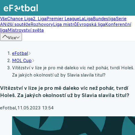
Vše
Chance Liga
2. Liga
Premier League
LaLiga
Bundesliga
Serie
A
Nižší soutěže
Rozhovory
Liga mistrů
Evropská liga
Konferenční
liga
Mistrovství světa
Více
eFotbal
MOL Cup
Vítězství v lize je pro mě daleko víc než pohár, tvrdí Holeš.
Za jakých okolností už by Slavia slavila titul?
Vítězství v lize je pro mě daleko víc než pohár, tvrdí
Holeš. Za jakých okolností už by Slavia slavila titul?
eFotbal
,
11.05.2023 13:54