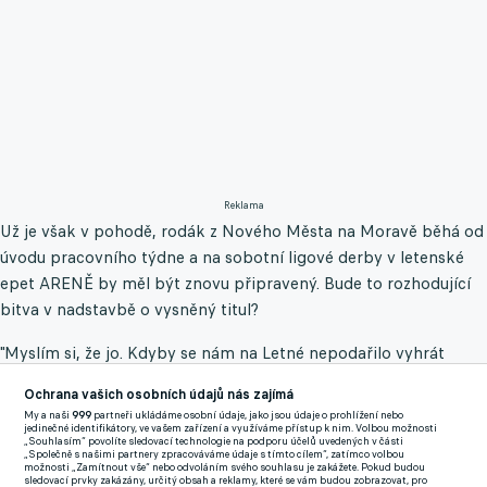
Reklama
Už je však v pohodě, rodák z Nového Města na Moravě běhá od
úvodu pracovního týdne a na sobotní ligové derby v letenské
epet ARENĚ by měl být znovu připravený. Bude to rozhodující
bitva v nadstavbě o vysněný titul?
"Myslím si, že jo. Kdyby se nám na Letné nepodařilo vyhrát
nebo jsme dokonce se Spartou prohráli, tak bude její náskok už
Ochrana vašich osobních údajů nás zajímá
tak velký, že si nenechá titul ujít. A naopak pokud my dokážeme
My a naši
999
partneři ukládáme osobní údaje, jako jsou údaje o prohlížení nebo
v sobotu vyhrát, tak se před Spartu v tabulce dostaneme a
jedinečné identifikátory, ve vašem zařízení a využíváme přístup k nim. Volbou možnosti
„Souhlasím“ povolíte sledovací technologie na podporu účelů uvedených v části
věřím, že vedení udržíme až do konce. Sparta může pak i v
„Společně s našimi partnery zpracováváme údaje s tímto cílem“, zatímco volbou
možnosti „Zamítnout vše“ nebo odvoláním svého souhlasu je zakážete. Pokud budou
dalších zápasech zaváhat, protože to bude mít i mentální
sledovací prvky zakázány, určitý obsah a reklamy, které se vám budou zobrazovat, pro