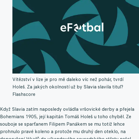
Vítězství v lize je pro mě daleko víc než pohár, tvrdí
Holeš. Za jakých okolností už by Slavia slavila titul?
Flashscore
Když Slavia zatím naposledy ovládla vršovické derby a přejela
Bohemians 1905, její kapitán Tomáš Holeš u toho chyběl. Ze
souboje se sparťanem Filipem Panákem se mu totiž lehce
prohnulo pravé koleno a protože mu druhý den oteklo, na
doporučení lékařů do víkendového sousedského střetu nešel.