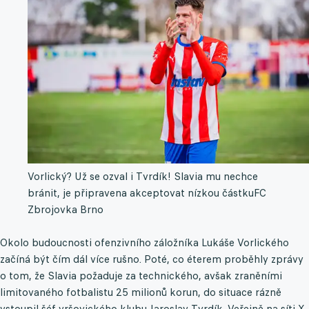
Vorlický? Už se ozval i Tvrdík! Slavia mu nechce
bránit, je připravena akceptovat nízkou částku
FC
Zbrojovka Brno
Okolo budoucnosti ofenzivního záložníka Lukáše Vorlického
začíná být čím dál více rušno. Poté, co éterem proběhly zprávy
o tom, že Slavia požaduje za technického, avšak zraněními
limitovaného fotbalistu 25 milionů korun, do situace rázně
vstoupil šéf vršovického klubu Jaroslav Tvrdík. Veřejně na síti X