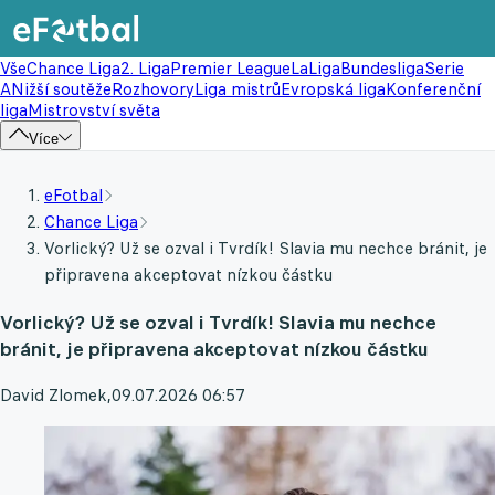
Vše
Chance Liga
2. Liga
Premier League
LaLiga
Bundesliga
Serie
A
Nižší soutěže
Rozhovory
Liga mistrů
Evropská liga
Konferenční
liga
Mistrovství světa
Více
eFotbal
Chance Liga
Vorlický? Už se ozval i Tvrdík! Slavia mu nechce bránit, je
připravena akceptovat nízkou částku
Vorlický? Už se ozval i Tvrdík! Slavia mu nechce
bránit, je připravena akceptovat nízkou částku
David Zlomek
,
09.07.2026 06:57