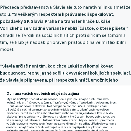
Předseda představenstva Slavie ale tuto narativní linku smetl ze
stolu.
"S veškerým respektem k právu médií spekulovat,
požadavky SK Slavia Praha na transfer hráče Lukáše
Vorlického se v žádné variantě neblíží částce, o které píšete,"
ohradil se Tvrdík na sociálních sítích proti šířícím se fámám s
tím, že klub je naopak připraven přistoupit na velmi flexibilní
model.
"Slavia určitě není tím, kdo chce Lukášovi komplikovat
budoucnost. Mohu jasně sdělit k vyvrácení kolujících spekulací,
že Slavia je připravena, při respektu k hráči, umožnit jeho
budoucí profesní růst a představa o transferové ceně tomu
odpovídá,"
vysvětlil Tvrdík a poodhalil, jak je vlastně dohoda
Ochrana vašich osobních údajů nás zajímá
My a naši
999
partneři ukládáme osobní údaje, jako jsou údaje o prohlížení nebo
koncipována. Vedení prý souhlasí s nízkou fixní cenou, která by
jedinečné identifikátory, ve vašem zařízení a využíváme přístup k nim. Volbou možnosti
„Souhlasím“ povolíte sledovací technologie na podporu účelů uvedených v části
následně rostla po "schodech" v závislosti na tom, kolik toho
„Společně s našimi partnery zpracováváme údaje s tímto cílem“, zatímco volbou
možnosti „Zamítnout vše“ nebo odvoláním svého souhlasu je zakážete. Pokud budou
hráč po vleklých zdravotních problémech skutečně odehraje.
sledovací prvky zakázány, určitý obsah a reklamy, které se vám budou zobrazovat, pro
vás nemusejí být relevantní. Tuto nabídku můžete znovu kdykoli zobrazit pro změnu
vašich nastavení nebo odvolání souhlasu, a to kliknutím na odkaz „Předvolby ochrany
"I maximální, takto dosažitelná prodejní cena ve stanovené
osobních údajů“ v dolní části webových stránek nebo případně na plovoucí ikonu v
levém dolním rohu webových stránek. Vaše nastavení se uplatní v rámci našeho