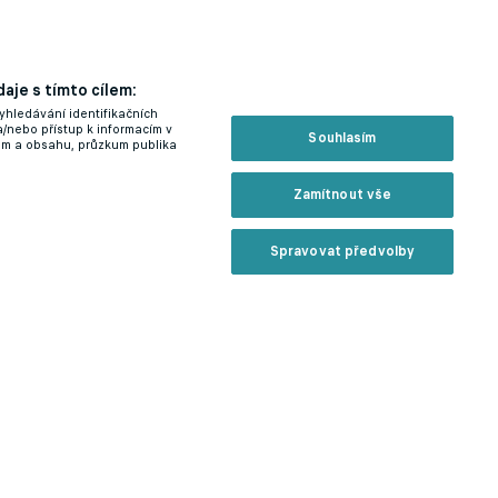
aje s tímto cílem:
yhledávání identifikačních
a/nebo přístup k informacím v
Souhlasím
lam a obsahu, průzkum publika
Zamítnout vše
Spravovat předvolby