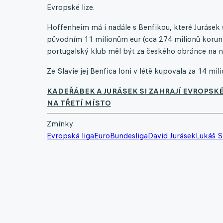
Evropské lize.
Hoffenheim má i nadále s Benfikou, které Jurásek s
původním 11 milionům eur (cca 274 milionů korun) l
portugalský klub měl být za českého obránce na n
Ze Slavie jej Benfica loni v létě kupovala za 14 mili
KADEŘÁBEK A JURÁSEK SI ZAHRAJÍ EVROPSK
NA TŘETÍ MÍSTO
Zmínky
Evropská liga
Euro
Bundesliga
David Jurásek
Lukáš S