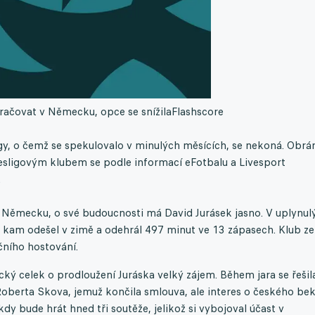
račovat v Německu, opce se snížila
Flashscore
igy, o čemž se spekulovalo v minulých měsících, se nekoná. Obrá
esligovým klubem se podle informací eFotbalu a Livesport
.
v Německu, o své budoucnosti má David Jurásek jasno. V uplynul
 kam odešel v zimě a odehrál 497 minut ve 13 zápasech. Klub ze
čního hostování.
ký celek o prodloužení Juráska velký zájem. Během jara se řešil
oberta Skova, jemuž končila smlouva, ale interes o českého be
kdy bude hrát hned tři soutěže, jelikož si vybojoval účast v