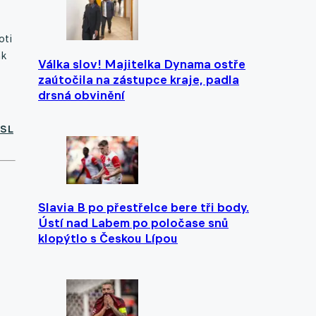
oti
ak
Válka slov! Majitelka Dynama ostře
zaútočila na zástupce kraje, padla
drsná obvinění
ESL
Slavia B po přestřelce bere tři body.
Ústí nad Labem po poločase snů
klopýtlo s Českou Lípou