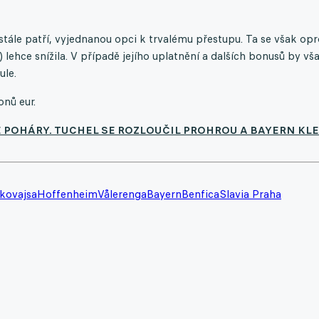
tále patří, vyjednanou opci k trvalému přestupu. Ta se však opr
ehce snížila. V případě jejího uplatnění a dalších bonusů by vš
ule.
onů eur.
É POHÁRY. TUCHEL SE ROZLOUČIL PROHROU A BAYERN KL
kovajsa
Hoffenheim
Vålerenga
Bayern
Benfica
Slavia Praha