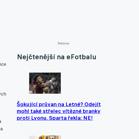
Reklama
Nejčtenější na eFotbalu
nce
ých
Šokující průvan na Letné? Odejít
mohl také střelec vítězné branky
proti Lyonu. Sparta řekla: NE!
a
ka