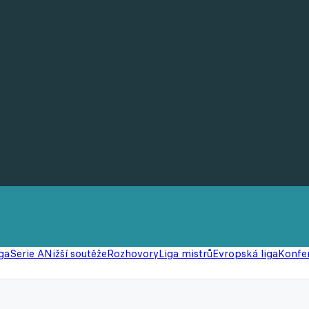
ga
Serie A
Nižší soutěže
Rozhovory
Liga mistrů
Evropská liga
Konfer