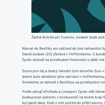
Žádná Boloňa ani Turecko. Jurásek bude pok
Návrat do Benfiky ani odchod do jiné zahraniční l
David Jurásek (23) zůstává v Hoffenheimu. S bund
Zpráv dohodl na prodloužení hostování o další rok
Sotva pro něj a český národní tým skončilo Euro 
dnech bylo dotaženo jeho setrvání v Hoffenheimu,
Sinsheimu se dohodl s Benfikou na prodloužení ro
Podle zdrojů eFotbalu a Livesport Zpráv měl němec
budoucnost jednoho z konkurentů na levém kraji R
byl jasně daný. Klub s ním počítá do příští sezony, 