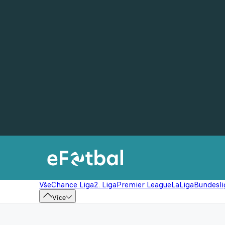
Vše
Chance Liga
2. Liga
Premier League
LaLiga
Bundesli
Více