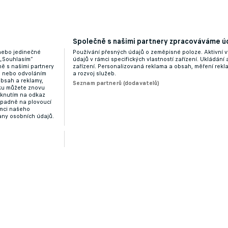
Společně s našimi partnery zpracováváme úd
 nebo jedinečné
Používání přesných údajů o zeměpisné poloze. Aktivní v
 „Souhlasím“
údajů v rámci specifických vlastností zařízení. Ukládání 
ě s našimi partnery
zařízení. Personalizovaná reklama a obsah, měření rek
“ nebo odvoláním
a rozvoj služeb.
obsah a reklamy,
Seznam partnerů (dodavatelů)
dku můžete znovu
liknutím na odkaz
ípadně na plovoucí
ámci našeho
any osobních údajů.