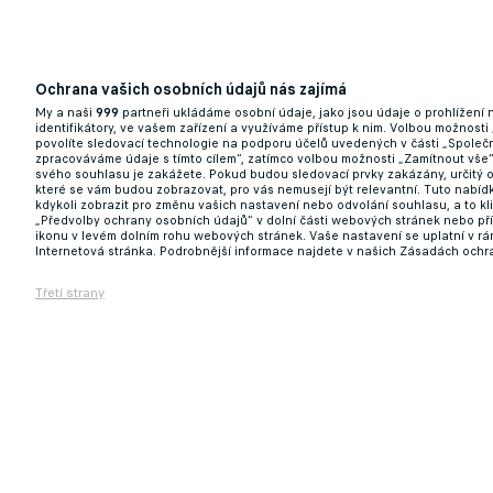
Ochrana vašich osobních údajů nás zajímá
My a naši
999
partneři ukládáme osobní údaje, jako jsou údaje o prohlížení
identifikátory, ve vašem zařízení a využíváme přístup k nim. Volbou možnosti
povolíte sledovací technologie na podporu účelů uvedených v části „Společn
zpracováváme údaje s tímto cílem“, zatímco volbou možnosti „Zamítnout vše
svého souhlasu je zakážete. Pokud budou sledovací prvky zakázány, určitý 
které se vám budou zobrazovat, pro vás nemusejí být relevantní. Tuto nabí
kdykoli zobrazit pro změnu vašich nastavení nebo odvolání souhlasu, a to k
„Předvolby ochrany osobních údajů“ v dolní části webových stránek nebo př
ikonu v levém dolním rohu webových stránek. Vaše nastavení se uplatní v r
Internetová stránka. Podrobnější informace najdete v našich Zásadách ochr
Třetí strany