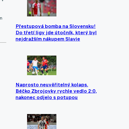
ém
Přestupová bomba na Slovensku!
Do třetí ligy jde útočník, který byl
nejdražším nákupem Slavie
Naprosto neuvěřitelný kolaps.
Béčko Zbrojovky rychle vedlo 2:0,
nakonec odjelo s potupou