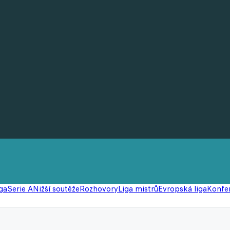
ga
Serie A
Nižší soutěže
Rozhovory
Liga mistrů
Evropská liga
Konfer