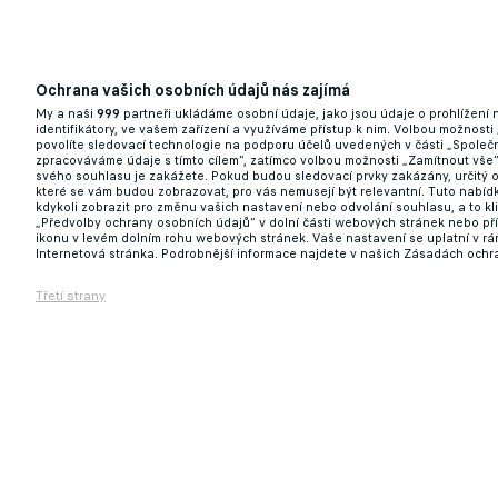
Ochrana vašich osobních údajů nás zajímá
My a naši
999
partneři ukládáme osobní údaje, jako jsou údaje o prohlížení
identifikátory, ve vašem zařízení a využíváme přístup k nim. Volbou možnosti
povolíte sledovací technologie na podporu účelů uvedených v části „Společn
zpracováváme údaje s tímto cílem“, zatímco volbou možnosti „Zamítnout vše
svého souhlasu je zakážete. Pokud budou sledovací prvky zakázány, určitý 
které se vám budou zobrazovat, pro vás nemusejí být relevantní. Tuto nabí
kdykoli zobrazit pro změnu vašich nastavení nebo odvolání souhlasu, a to k
„Předvolby ochrany osobních údajů“ v dolní části webových stránek nebo př
ikonu v levém dolním rohu webových stránek. Vaše nastavení se uplatní v r
Internetová stránka. Podrobnější informace najdete v našich Zásadách ochr
Třetí strany