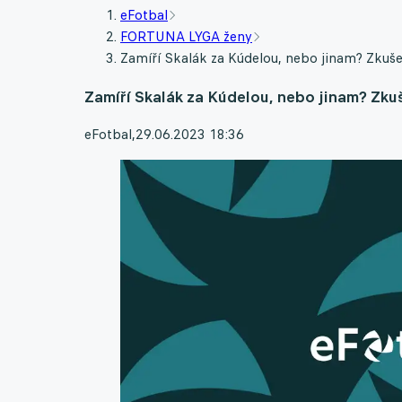
eFotbal
FORTUNA LYGA ženy
Zamíří Skalák za Kúdelou, nebo jinam? Zkušen
Zamíří Skalák za Kúdelou, nebo jinam? Zkuš
eFotbal
,
29.06.2023 18:36