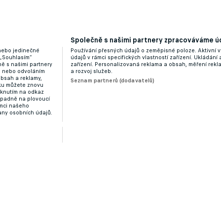
Společně s našimi partnery zpracováváme úd
 nebo jedinečné
Používání přesných údajů o zeměpisné poloze. Aktivní v
 „Souhlasím“
údajů v rámci specifických vlastností zařízení. Ukládání 
ě s našimi partnery
zařízení. Personalizovaná reklama a obsah, měření rek
“ nebo odvoláním
a rozvoj služeb.
obsah a reklamy,
Seznam partnerů (dodavatelů)
dku můžete znovu
liknutím na odkaz
ípadně na plovoucí
ámci našeho
any osobních údajů.