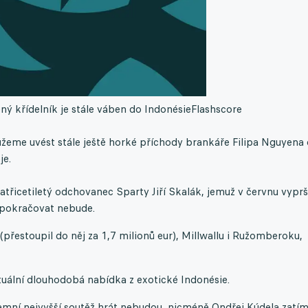
ý křídelník je stále váben do Indonésie
Flashscore
můžeme uvést stále ještě horké příchody brankáře Filipa Nguyena
je.
třicetiletý odchovanec Sparty Jiří Skalák, jemuž v červnu vyprš
ž pokračovat nebude.
(přestoupil do něj za 1,7 milionů eur), Millwallu i Ružomberoku,
aktuální dlouhodobá nabídka z exotické Indonésie.
 tamní nejvyšší soutěž hrát nebudou, nicméně Ondřej Kúdela zatím