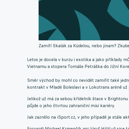
Zamíří Skalák za Kúdelou, nebo jinam? Zkušen
Letos je docela v kurzu i exotika a jako příklady 
Vietnamu a stopera Tomáše Petráška do Jižní Kore
Směr východ by mohl co nevidět zamířit také jedna
kontrakt v Mladé Boleslavi a v Lokotrans aréně u
Jelikož už má za sebou křídelník štace v Brightonu 
půjde o jeho čtvrtou zahraniční misi kariéry.
Jak zaznělo na iSport.cz, v jeho případě je stále 
Forvardi Michael Krmenčík ani Júsuf Hilál už sice