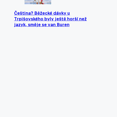
Čeština? Běžecké dávky u
Trpišovského byly ještě horší než
jazyk, směje se van Buren