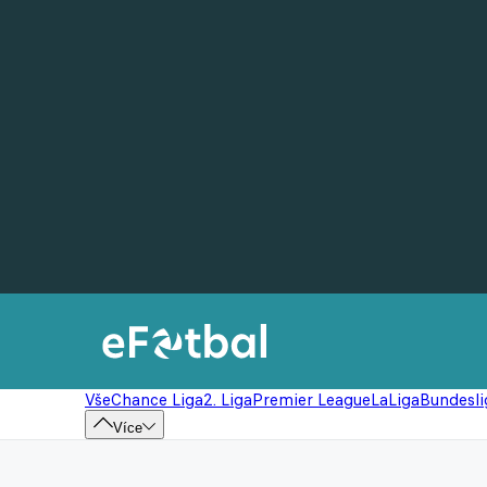
Vše
Chance Liga
2. Liga
Premier League
LaLiga
Bundesli
Více