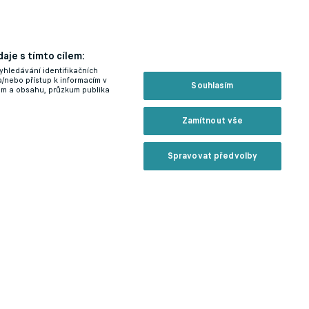
aje s tímto cílem:
yhledávání identifikačních
a/nebo přístup k informacím v
Souhlasím
lam a obsahu, průzkum publika
Zamítnout vše
Spravovat předvolby