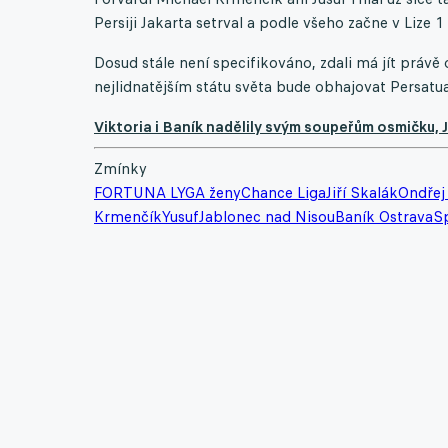
Persiji Jakarta setrval a podle všeho začne v Lize 1
Dosud stále není specifikováno, zdali má jít právě 
nejlidnatějším státu světa bude obhajovat Persat
Viktoria i Baník nadělily svým soupeřům osmičku,
Zmínky
FORTUNA LYGA ženy
Chance Liga
Jiří Skalák
Ondřej
Krmenčík
Yusuf
Jablonec nad Nisou
Baník Ostrava
Sp