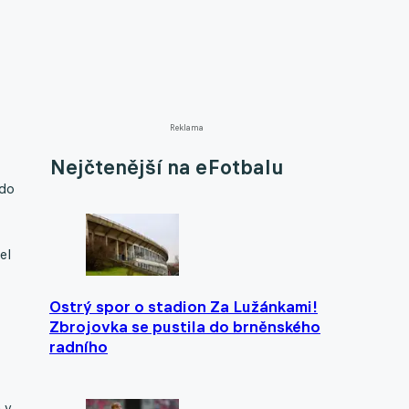
Reklama
Nejčtenější na eFotbalu
 do
el
Ostrý spor o stadion Za Lužánkami!
Zbrojovka se pustila do brněnského
radního
 v