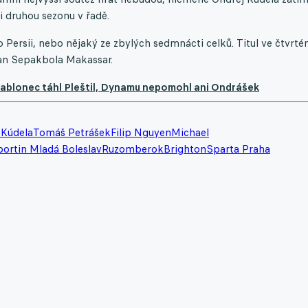
 i druhou sezonu v řadě.
o Persii, nebo nějaký ze zbylých sedmnácti celků. Titul ve čtvrt
uan Sepakbola Makassar.
 Jablonec táhl Pleštil, Dynamu nepomohl ani Ondrášek
 Kúdela
Tomáš Petrášek
Filip Nguyen
Michael
ortin Mladá Boleslav
Ruzomberok
Brighton
Sparta Praha