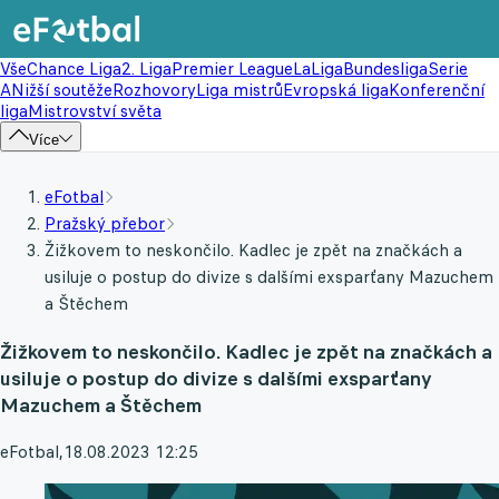
Vše
Chance Liga
2. Liga
Premier League
LaLiga
Bundesliga
Serie
A
Nižší soutěže
Rozhovory
Liga mistrů
Evropská liga
Konferenční
liga
Mistrovství světa
Více
eFotbal
Pražský přebor
Žižkovem to neskončilo. Kadlec je zpět na značkách a
usiluje o postup do divize s dalšími exsparťany Mazuchem
a Štěchem
Žižkovem to neskončilo. Kadlec je zpět na značkách a
usiluje o postup do divize s dalšími exsparťany
Mazuchem a Štěchem
eFotbal
,
18.08.2023 12:25