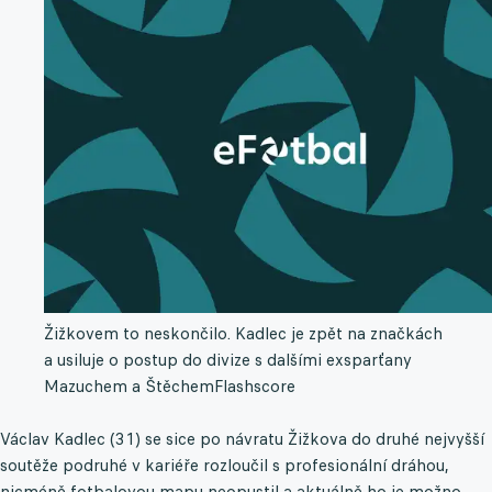
Žižkovem to neskončilo. Kadlec je zpět na značkách
a usiluje o postup do divize s dalšími exsparťany
Mazuchem a Štěchem
Flashscore
Václav Kadlec (31) se sice po návratu Žižkova do druhé nejvyšší
soutěže podruhé v kariéře rozloučil s profesionální dráhou,
nicméně fotbalovou mapu neopustil a aktuálně ho je možno