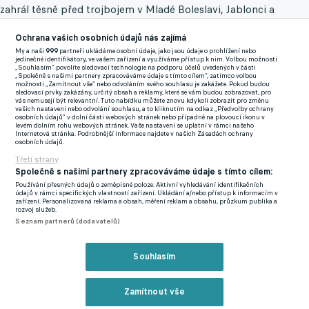
zahrál těsně před trojbojem v Mladé Boleslavi, Jablonci a
zmíněné Viktorii, si tak opět vyzkouší jednu z nižších soutěží.
Ochrana vašich osobních údajů nás zajímá
My a naši
999
partneři ukládáme osobní údaje, jako jsou údaje o prohlížení nebo
Jako svou novou akvizici ho představil nedaleko Příbrami sídlící
jedinečné identifikátory, ve vašem zařízení a využíváme přístup k nim. Volbou možnosti
„Souhlasím“ povolíte sledovací technologie na podporu účelů uvedených v části
celek TJ Ligmet Milín, který dokázal v minulém ročníku
„Společně s našimi partnery zpracováváme údaje s tímto cílem“, zatímco volbou
možnosti „Zamítnout vše“ nebo odvoláním svého souhlasu je zakážete. Pokud budou
postoupit do středočeského krajského přeboru a dělá si zálusk
sledovací prvky zakázány, určitý obsah a reklamy, které se vám budou zobrazovat, pro
vás nemusejí být relevantní. Tuto nabídku můžete znovu kdykoli zobrazit pro změnu
na divizi.
vašich nastavení nebo odvolání souhlasu, a to kliknutím na odkaz „Předvolby ochrany
osobních údajů“ v dolní části webových stránek nebo případně na plovoucí ikonu v
levém dolním rohu webových stránek. Vaše nastavení se uplatní v rámci našeho
Někdejší exsparťan s historií v dánské Superlize i německé
Internetová stránka. Podrobnější informace najdete v našich Zásadách ochrany
osobních údajů.
Bundeslize totiž není jedinou známou tváří, která v poslední
Třetí strany
době do dvoutisícové obce dorazila.
Společně s našimi partnery zpracováváme údaje s tímto cílem:
Používání přesných údajů o zeměpisné poloze. Aktivní vyhledávání identifikačních
Vše již dříve odšpuntoval další exletenský hráč Ondřej Mazuch
údajů v rámci specifických vlastností zařízení. Ukládání a/nebo přístup k informacím v
zařízení. Personalizovaná reklama a obsah, měření reklam a obsahu, průzkum publika a
(34), jehož poslední profesionální zastávkou byly Teplice.
rozvoj služeb.
Seznam partnerů (dodavatelů)
Během tohoto léta dorazil mezi tři tyče také další borec, jenž
prošel slavným "S", a sice Marek Štěch (33), jehož dosavadní
Souhlasím
konto zdobí zkušenosti hned ze sedmi ostrovních adres včetně
West Hamu, Lutonu nebo Bournemouthu.
Zamítnout vše