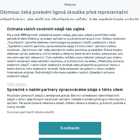
Reklama
Olomouc čeká poslední ligová zkouška před reprezentační
přestávkou, ale míří na jihočeskou půdu, kde nedokázala vyhrát
již od roku 2013. „Šest bodů ze sedmi máme z venku. Takže to
Ochrana vašich osobních údajů nás zajímá
pro nás může být určitá výhoda. Není na nás takový tlak,
My a naši
999
partneři ukládáme osobní údaje, jako jsou údaje o prohlížení nebo
jedinečné identifikátory, ve vašem zařízení a využíváme přístup k nim. Volbou možnosti
nemusíme hru tolik tvořit. Nemůžeme ale rozlišovat, zda hrajme
„Souhlasím“ povolíte sledovací technologie na podporu účelů uvedených v části
„Společně s našimi partnery zpracováváme údaje s tímto cílem“, zatímco volbou
doma, nebo venku. Musíme hrát to svoje,“ nechal se slyšet na
možnosti „Zamítnout vše“ nebo odvoláním svého souhlasu je zakážete. Pokud budou
sledovací prvky zakázány, určitý obsah a reklamy, které se vám budou zobrazovat, pro
klubových stránkách Sigmy třiadvacetiletý obránce Ondřej
vás nemusejí být relevantní. Tuto nabídku můžete znovu kdykoli zobrazit pro změnu
vašich nastavení nebo odvolání souhlasu, a to kliknutím na odkaz „Předvolby ochrany
Zmrzlý.
osobních údajů“ v dolní části webových stránek nebo případně na plovoucí ikonu v
levém dolním rohu webových stránek. Vaše nastavení se uplatní v rámci našeho
Internetová stránka. Podrobnější informace najdete v našich Zásadách ochrany
Olomouc má v nohách náročný úterní pohárový zápas
osobních údajů.
Třetí strany
v Uničově. Třetiligový soupeř nedal svou kůži lacino a Sigmu
Společně s našimi partnery zpracováváme údaje s tímto cílem:
potrápil až do prodloužení. Na to se však nechce nikdo
Používání přesných údajů o zeměpisné poloze. Aktivní vyhledávání identifikačních
vymlouvat a v sobotu bodovat na půdě Dynama.
údajů v rámci specifických vlastností zařízení. Ukládání a/nebo přístup k informacím v
zařízení. Personalizovaná reklama a obsah, měření reklam a obsahu, průzkum publika a
rozvoj služeb.
„Chtěli jsme před ligovým zápasem mít tři dny volna. Fyzicky a
Seznam partnerů (dodavatelů)
kondičně jsme dobře připraveni. Nebudeme však hledat nějaké
alibi v tom, že se hrálo 120 minut. Na sobotu musíme být
Souhlasím
stoprocentně připravení,“ prohlásil kouč Hanáků Václav Jílek.