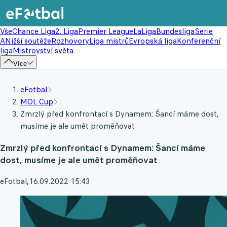
Vše
Chance Liga
2. Liga
Premier League
LaLiga
Bundesliga
Serie
A
Nižší soutěže
Rozhovory
Liga mistrů
Evropská liga
Konferenční
liga
Mistrovství světa
Více
eFotbal
MOL Cup
Zmrzlý před konfrontací s Dynamem: Šancí máme dost,
musíme je ale umět proměňovat
Zmrzlý před konfrontací s Dynamem: Šancí máme
dost, musíme je ale umět proměňovat
eFotbal
,
16.09.2022 15:43