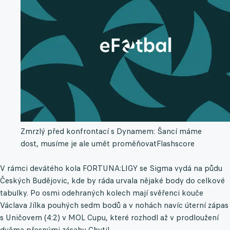
Zmrzlý před konfrontací s Dynamem: Šancí máme
dost, musíme je ale umět proměňovat
Flashscore
V rámci devátého kola FORTUNA:LIGY se Sigma vydá na půdu
Českých Budějovic, kde by ráda urvala nějaké body do celkové
tabulky. Po osmi odehraných kolech mají svěřenci kouče
Václava Jílka pouhých sedm bodů a v nohách navíc úterní zápas
s Uničovem (4:2) v MOL Cupu, které rozhodl až v prodloužení
dvěma přesnými zásahy Chytil.