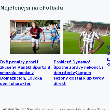
Nejčtenější na eFotbalu
V
D
n
Dvě penalty proti i
Prokleté Dynamo!
d
zkušený Panák! Sparta B
Špatné zprávy nekončí, i
smazala manko v
den před výkopem
Domažlicích, Loučka
sezony dostal klub tvrdý
cenil charakter
direkt
AC Ajaccio - profil
na eFotbal.cz - rozhovory, komentáře, analýzy a články.