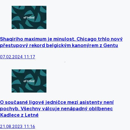
Shaqiriho maximum je minulost. Chicago trhlo nový
přestupový rekord belgickým kanonýrem z Gentu
07.02.2024 11:17
O současné ligové jedničce mezi asistenty není
pochyb. Všechny válcuje nenápadný oblíbenec
Kadlece z Letné
21.08.2023 11:16