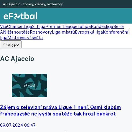
AC Ajaccio - zprávy, články, rozhovory
Vše
Chance Liga
2. Liga
Premier League
LaLiga
Bundesliga
Serie
A
Nižší soutěže
Rozhovory
Liga mistrů
Evropská liga
Konferenční
liga
Mistrovství světa
Více
AC Ajaccio
Zájem o televizní práva Ligue 1 není. Osmi klubům
francouzské nejvyšší soutěže tak hrozí bankrot
09.07.2024 06:47