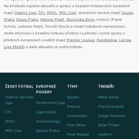
Na eFotbalu najdete aktuality a zprávy o českých fotbalových soutěžích
(např.
Chance Liga
,
ČFL
,
MSFL
,
MOL Cup
), domácích týmech (např.
Sparta
Praha
,
Slavia Praha
,
Viktoria Plzeň
,
Zbrojovka Brno
), hráčích (Patrik
Schick, Ladislav Krejčí, Tomáš Chorý) a české fotbalové reprezentaci.
Vedle informací z českého fotbalu eFotbal.cz přináší i rychlé zprávy z
předních evropských soutěží (např.
Premier League
,
Bundesliga
,
LaLiga
,
Liga Mistrů
) a další aktuality ze světa fotbalu.
ČESKÝ FOTBAL
EVROPSKÉ
TÝMY
TRENÉŘI
POHÁRY
Chance Národní
Bayern
Mikel Arteta
Liga
Konferenční liga
Arsenal
Pep Guardiola
ČFL
Liga mistrů
Leverkusen
Diego Simeone
MSFL
Evropská liga
Inter Milan
Brian Priske
MOL Cup
Sparta Praha
Real Madrid
Jindřich