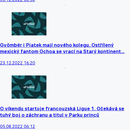
Gyömbér i Piatek mají nového kolegu. Ostřílený
mexický fantom Ochoa se vrací na Starý kontinent...
23.12.2022 16:20
O víkendu startuje francouzská Ligue 1. Očekává se
tuhý boj o záchranu a titul v Parku princů
05.08.2022 06:12