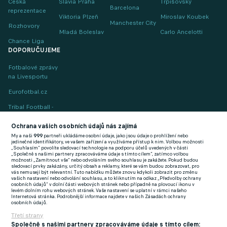
Česká
Slavia Praha
Trpišovský
Barcelona
reprezentace
Viktoria Plzeň
Miroslav Koubek
Manchester City
Rozhovory
Mladá Boleslav
Carlo Ancelotti
Chance Liga
DOPORUČUJEME
Fotbalové zprávy
na Livesportu
Eurofotbal.cz
Tribal Football -
Football News
(EN)
Ochrana vašich osobních údajů nás zajímá
My a naši
999
partneři ukládáme osobní údaje, jako jsou údaje o prohlížení nebo
FlashFutbal (SK)
jedinečné identifikátory, ve vašem zařízení a využíváme přístup k nim. Volbou možnosti
„Souhlasím“ povolíte sledovací technologie na podporu účelů uvedených v části
„Společně s našimi partnery zpracováváme údaje s tímto cílem“, zatímco volbou
Tenisportal.cz
možnosti „Zamítnout vše“ nebo odvoláním svého souhlasu je zakážete. Pokud budou
sledovací prvky zakázány, určitý obsah a reklamy, které se vám budou zobrazovat, pro
Tenisové zprávy
vás nemusejí být relevantní. Tuto nabídku můžete znovu kdykoli zobrazit pro změnu
vašich nastavení nebo odvolání souhlasu, a to kliknutím na odkaz „Předvolby ochrany
na Livesportu
osobních údajů“ v dolní části webových stránek nebo případně na plovoucí ikonu v
levém dolním rohu webových stránek. Vaše nastavení se uplatní v rámci našeho
Internetová stránka. Podrobnější informace najdete v našich Zásadách ochrany
osobních údajů.
Třetí strany
Společně s našimi partnery zpracováváme údaje s tímto cílem: