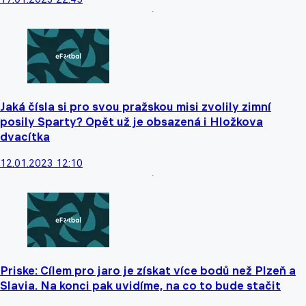
Jaká čísla si pro svou pražskou misi zvolily zimní
posily Sparty? Opět už je obsazená i Hložkova
dvacítka
12.01.2023 12:10
Priske: Cílem pro jaro je získat více bodů než Plzeň a
Slavia. Na konci pak uvidíme, na co to bude stačit