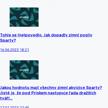
Tohle se (ne)povedlo. Jak dopadly zimní posily
Sparty?
16.06.2023 18:21
Jakou hodnotu mají všechny zimní akvizice Sparty?
Jisté je, že pod Priskem nastupuje řada dražších
tváří...
17.01.2023 22:45