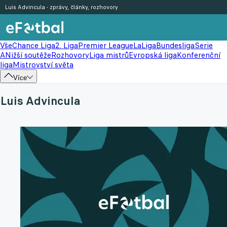
Luis Advincula - zprávy, články, rozhovory
Vše
Chance Liga
2. Liga
Premier League
LaLiga
Bundesliga
Serie
A
Nižší soutěže
Rozhovory
Liga mistrů
Evropská liga
Konferenční
liga
Mistrovství světa
Více
Luis Advincula