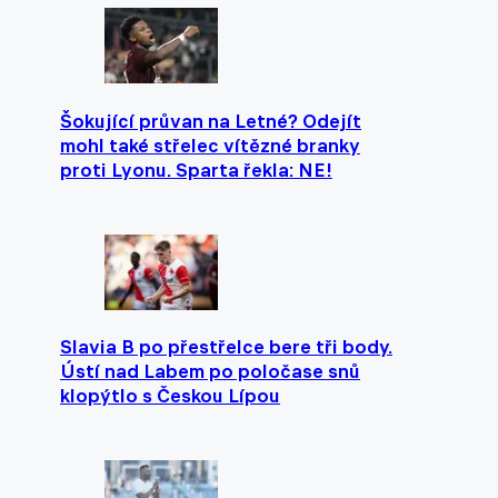
Šokující průvan na Letné? Odejít
mohl také střelec vítězné branky
proti Lyonu. Sparta řekla: NE!
Slavia B po přestřelce bere tři body.
Ústí nad Labem po poločase snů
klopýtlo s Českou Lípou