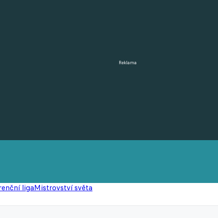
Reklama
enční liga
Mistrovství světa