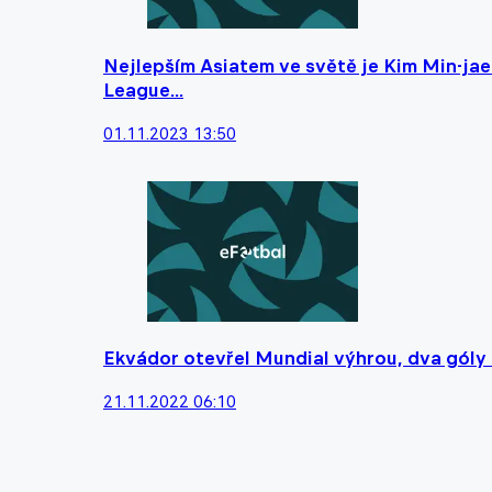
Nejlepším Asiatem ve světě je Kim Min-jae 
League...
01.11.2023 13:50
Ekvádor otevřel Mundial výhrou, dva góly 
21.11.2022 06:10