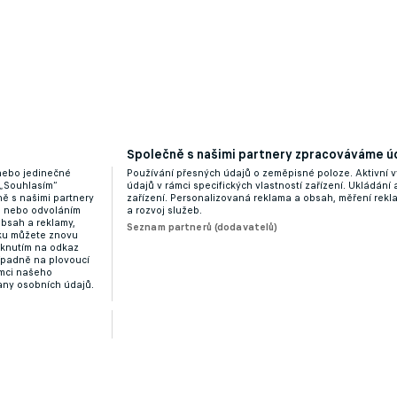
Společně s našimi partnery zpracováváme úd
 nebo jedinečné
Používání přesných údajů o zeměpisné poloze. Aktivní v
 „Souhlasím“
údajů v rámci specifických vlastností zařízení. Ukládání 
ě s našimi partnery
zařízení. Personalizovaná reklama a obsah, měření rek
“ nebo odvoláním
a rozvoj služeb.
obsah a reklamy,
Seznam partnerů (dodavatelů)
dku můžete znovu
liknutím na odkaz
ípadně na plovoucí
ámci našeho
any osobních údajů.