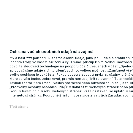
Ochrana vašich osobních údajů nás zajímá
My a naši
999
partneři ukládáme osobní údaje, jako jsou údaje o prohlížení
identifikátory, ve vašem zařízení a využíváme přístup k nim. Volbou možnosti
povolíte sledovací technologie na podporu účelů uvedených v části „Společn
zpracováváme údaje s tímto cílem“, zatímco volbou možnosti „Zamítnout vše
svého souhlasu je zakážete. Pokud budou sledovací prvky zakázány, určitý 
které se vám budou zobrazovat, pro vás nemusejí být relevantní. Tuto nabí
kdykoli zobrazit pro změnu vašich nastavení nebo odvolání souhlasu, a to k
„Předvolby ochrany osobních údajů“ v dolní části webových stránek nebo př
ikonu v levém dolním rohu webových stránek. Vaše nastavení se uplatní v r
Internetová stránka. Podrobnější informace najdete v našich Zásadách ochr
Třetí strany