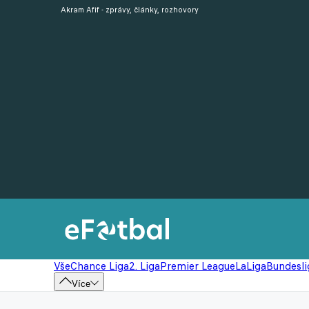
Akram Afif - zprávy, články, rozhovory
Vše
Chance Liga
2. Liga
Premier League
LaLiga
Bundesli
Více