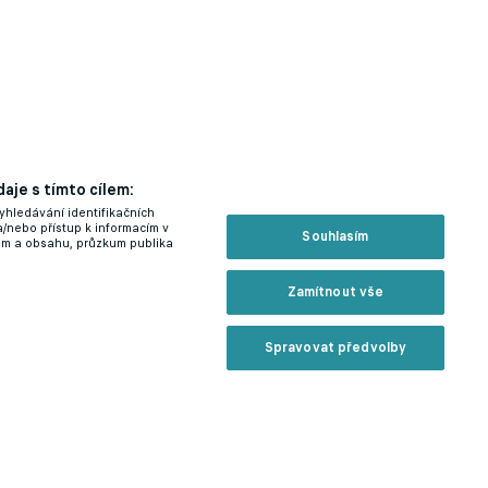
aje s tímto cílem:
yhledávání identifikačních
a/nebo přístup k informacím v
Souhlasím
lam a obsahu, průzkum publika
Zamítnout vše
Spravovat předvolby