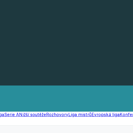
ga
Serie A
Nižší soutěže
Rozhovory
Liga mistrů
Evropská liga
Konfer